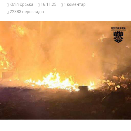
Юлія Єрська
16.11.25
1
коментар
22383
переглядів