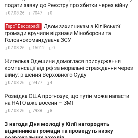
подати заяву до Реєстру про збитки через війну
07.08.26
7047
0
Двом захисникам з Кілійської
Герої Бессарабії
громади вручили відзнаки Міноборони та
Головнокомандувача ЗСУ
07.08.26
15012
0
Жителька Одещини домоглася присудження
компенсації від рф за моральні страждання через
війну: рішення Верховного Суду
07.08.26
9477
4
Розвідка США прогнозує, що путін може напасти
на НАТО вже восени – ЗМІ
07.08.26
7938
8
З нагоди Дня молоді у Кілії нагородять
відмінників громади та проведуть низку
розважальних заходів