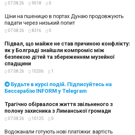
07.08.26
9018
0
Ціни на пшеницю в портах Дунаю продовжують
падати через низький попит
07.08.26
8316
0
Підвал, що майже не став причиною конфлікту:
як у Болграді знайшли компроміс між
безпекою дітей та збереженням музейної
спадщини
07.08.26
10206
1
Будьте в курсі подій. Підписуйтесь на
Бессарабію INFORM у Telegram
Трагічно обірвалося життя звільненого з
полону захисника з Лиманської громади
07.08.26
10125
0
Водоканали готують нові платіжки: вартість