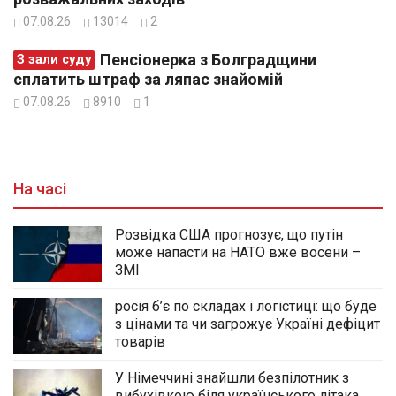
07.08.26
13014
2
Пенсіонерка з Болградщини
З зали суду
сплатить штраф за ляпас знайомій
07.08.26
8910
1
На часі
Розвідка США прогнозує, що путін
може напасти на НАТО вже восени –
ЗМІ
росія б’є по складах і логістиці: що буде
з цінами та чи загрожує Україні дефіцит
товарів
У Німеччині знайшли безпілотник з
вибухівкою біля українського літака