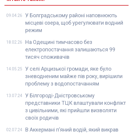
У Болградському районі наповнюють
09.04.26
місцеві озера, щоб урегулювати водний
режим
На Одещині тимчасово без
18.02.26
електропостачання залишаються 99
тисяч споживачів
У селі Арцизької громади, яке було
14.05.25
зневодненим майже пів року, вирішили
проблему з водопостачанням
У Білгороді-Дністровському
13.07.24
представники ТЦК влаштували конфлікт
з цивільними, які прийшли визволяти
своїх родичів
В Аккермані п’яний водій, який викрав
02.07.24