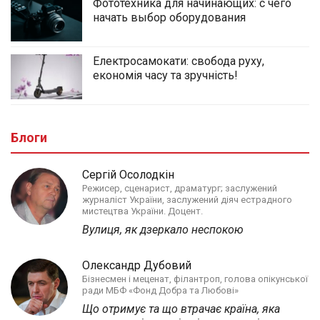
Фототехника для начинающих: с чего
начать выбор оборудования
Електросамокати: свобода руху,
економія часу та зручність!
Блоги
Сергій Осолодкін
Режисер, сценарист, драматург; заслужений
журналіст України, заслужений діяч естрадного
мистецтва України. Доцент.
Вулиця, як дзеркало неспокою
Олександр Дубовий
Бізнесмен і меценат, філантроп, голова опікунської
ради МБФ «Фонд Добра та Любові»
Що отримує та що втрачає країна, яка