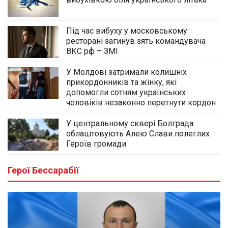
Під час вибуху у московському
ресторані загинув зять командувача
ВКС рф – ЗМІ
У Молдові затримали колишніх
прикордонників та жінку, які
допомогли сотням українських
чоловіків незаконно перетнути кордон
У центральному сквері Болграда
облаштовують Алею Слави полеглих
Героїв громади
Герої Бессарабії