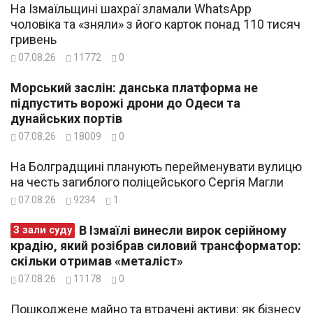
На Ізмаїльщині шахраї зламали WhatsApp
чоловіка та «зняли» з його карток понад 110 тисяч
гривень
07.08.26
11772
0
Морський заслін: данська платформа не
підпустить ворожі дрони до Одеси та
дунайських портів
07.08.26
18009
0
На Болградщині планують перейменувати вулицю
на честь загиблого поліцейського Сергія Магли
07.08.26
9234
1
В Ізмаїлі винесли вирок серійному
З зали суду
крадію, який розібрав силовий трансформатор:
скільки отримав «металіст»
07.08.26
11178
0
Пошкоджене майно та втрачені активи: як бізнесу