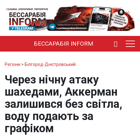
БЕССАРАБІЯ INFORM
Регіони
>
Білгород-Дністровський
Через нічну атаку
шахедами, Аккерман
залишився без світла,
воду подають за
графіком