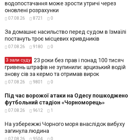
водопостачання може зрости утричі через
оновлені розрахунки
07.08.26
8721
0
За домашнє насильство перед судом в Ізмаїлі
постануть троє місцевих кривдників
07.08.26
9180
0
23 роки без прав і понад 100 тисяч
З зали суду
гривень штрафів не зупинили: арцизький водій
знову сів за кермо та отримав вирок
07.08.26
9801
0
Під час ворожої атаки на Одесу пошкоджено
футбольний стадіон «Чорноморець»
07.08.26
9612
1
На узбережжі Чорного моря внаслідок вибуху
загинула людина
07.08.26
9504
0