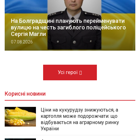
На Болградщині планують перейменувати
вулицю на честь загиблого поліцейського
Сергія Магли
07.08.2026
Усі герої
Корисні новини
Ціни на кукурудзу знижуються, а
картопля може подорожчати: що
відбувається на аграрному ринку
України