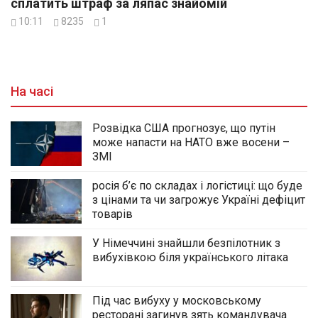
сплатить штраф за ляпас знайомій
10:11
8235
1
На часі
Розвідка США прогнозує, що путін
може напасти на НАТО вже восени –
ЗМІ
росія б’є по складах і логістиці: що буде
з цінами та чи загрожує Україні дефіцит
товарів
У Німеччині знайшли безпілотник з
вибухівкою біля українського літака
Під час вибуху у московському
ресторані загинув зять командувача