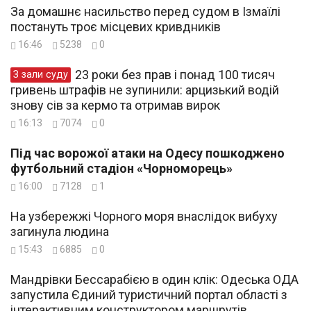
За домашнє насильство перед судом в Ізмаїлі
постануть троє місцевих кривдників
16:46
5238
0
23 роки без прав і понад 100 тисяч
З зали суду
гривень штрафів не зупинили: арцизький водій
знову сів за кермо та отримав вирок
16:13
7074
0
Під час ворожої атаки на Одесу пошкоджено
футбольний стадіон «Чорноморець»
16:00
7128
1
На узбережжі Чорного моря внаслідок вибуху
загинула людина
15:43
6885
0
Мандрівки Бессарабією в один клік: Одеська ОДА
запустила Єдиний туристичний портал області з
інтерактивним конструктором маршрутів