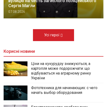
вулицю на честь загиблого поліцейського
Сергія Магли
07.08.2026
Усі герої
Корисні новини
Ціни на кукурудзу знижуються, а
картопля може подорожчати: що
відбувається на аграрному ринку
України
Фототехника для начинающих: с чего
начать выбор оборудования