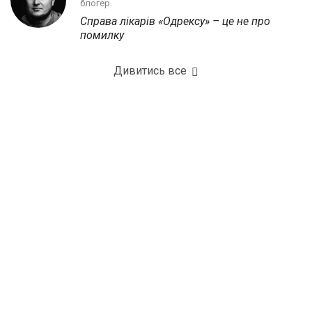
блогер.
Справа лікарів «Одрексу» – це не про
помилку
Дивитись все