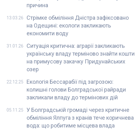
причина
Стрімке обміління Дністра зафіксовано
13.03.26
на Одещині: екологи закликають
економити воду
Ситуація критична: аграрії закликають
31.01.26
українську владу терміново знайти кошти
на примусову закачку Придунайських
озер
Екологія Бессарабії під загрозою:
22.12.25
колишні голови Болградської райради
закликали владу до термінових дій
У Болградській громаді через критичне
05.11.25
обміління Ялпуга з кранів тече коричнева
вода: що робитиме місцева влада