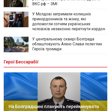
ВКС рф – ЗМІ
У Молдові затримали колишніх
прикордонників та жінку, які
допомогли сотням українських
чоловіків незаконно перетнути кордон
У центральному сквері Болграда
облаштовують Алею Слави полеглих
Героїв громади
Герої Бессарабії
На Болградщині планують перейменувати