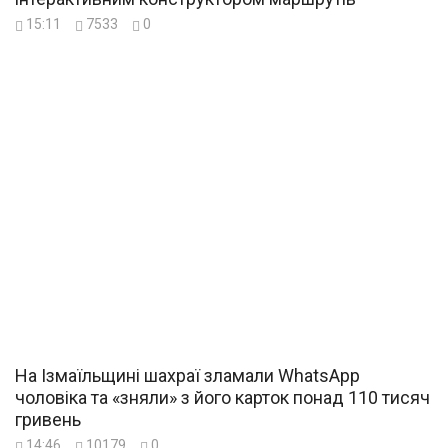
15:11
7533
0
На Ізмаїльщині шахраї зламали WhatsApp
чоловіка та «зняли» з його карток понад 110 тисяч
гривень
14:46
10179
0