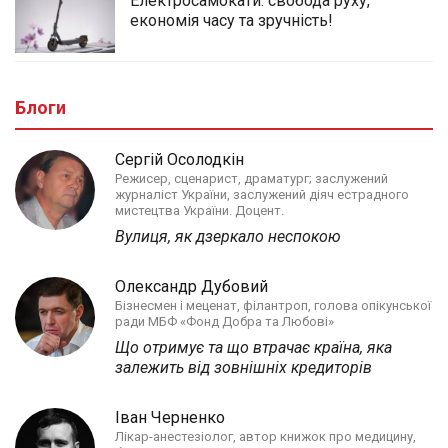
Електросамокати: свобода руху,
економія часу та зручність!
Блоги
Сергій Осолодкін
Режисер, сценарист, драматург; заслужений
журналіст України, заслужений діяч естрадного
мистецтва України. Доцент.
Вулиця, як дзеркало неспокою
Олександр Дубовий
Бізнесмен і меценат, філантроп, голова опікунської
ради МБФ «Фонд Добра та Любові»
Що отримує та що втрачає країна, яка
залежить від зовнішніх кредиторів
Іван Черненко
Лікар-анестезіолог, автор книжок про медицину,