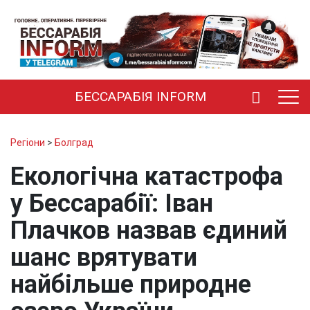
БЕССАРАБІЯ INFORM
Регіони
>
Болград
Екологічна катастрофа
у Бессарабії: Іван
Плачков назвав єдиний
шанс врятувати
найбільше природне