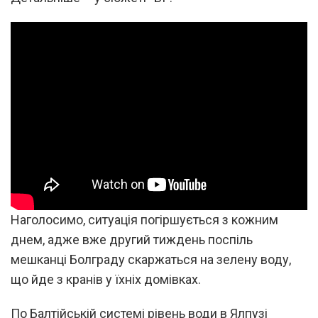
Наголосимо, ситуація погіршується з кожним
днем, адже вже другий тиждень поспіль
мешканці Болграду скаржаться на зелену воду,
що йде з кранів у їхніх домівках.
По Балтійській системі рівень води в Ялпузі