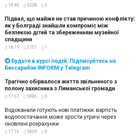
18:40
5238
0
Підвал, що майже не став причиною конфлікту:
як у Болграді знайшли компроміс між
безпекою дітей та збереженням музейної
спадщини
18:19
5751
1
Будьте в курсі подій. Підписуйтесь на
Бессарабію INFORM у Telegram
Трагічно обірвалося життя звільненого з
полону захисника з Лиманської громади
17:57
5886
0
Водоканали готують нові платіжки: вартість
водопостачання може зрости утричі через
оновлені розрахунки
17:14
5859
0