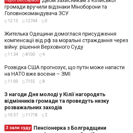
Двом захисникам з Кілійської
Герої Бессарабії
громади вручили відзнаки Міноборони та
Головнокомандувача ЗСУ
12:15
12744
0
Жителька Одещини домоглася присудження
компенсації від рф за моральні страждання через
війну: рішення Верховного Суду
11:34
8100
4
Розвідка США прогнозує, що путін може напасти
на НАТО вже восени – ЗМІ
11:00
7155
8
З нагоди Дня молоді у Кілії нагородять
відмінників громади та проведуть низку
розважальних заходів
10:37
11718
2
Пенсіонерка з Болградщини
З зали суду