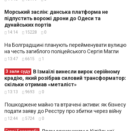
Морський заслін: данська платформа не
підпустить ворожі дрони до Одеси та
дунайських портів
14:14
15228
0
На Болградщині планують перейменувати вулицю
на честь загиблого поліцейського Сергія Магли
13:47
6615
1
В Ізмаїлі винесли вирок серійному
З зали суду
крадію, який розібрав силовий трансформатор:
скільки отримав «металіст»
13:13
9693
0
Пошкоджене майно та втрачені активи: як бізнесу
подати заяву до Реєстру про збитки через війну
12:44
5724
0