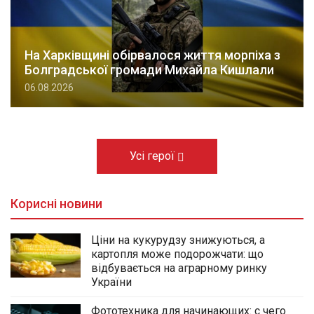
На Харківщині обірвалося життя морпіха з
Болградської громади Михайла Кишлали
06.08.2026
Усі герої
Корисні новини
Ціни на кукурудзу знижуються, а
картопля може подорожчати: що
відбувається на аграрному ринку
України
Фототехника для начинающих: с чего