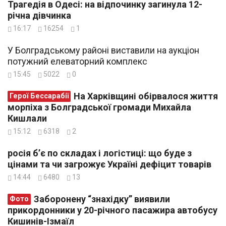
Трагедія в Одесі: на відпочинку загинула 12-
річна дівчинка
16:17
16254
1
У Болградському районі виставили на аукціон
потужний елеваторний комплекс
15:45
5022
0
На Харківщині обірвалося життя
Герої Бессарабії
морпіха з Болградської громади Михайла
Кишлали
15:12
6318
2
росія б’є по складах і логістиці: що буде з
цінами та чи загрожує Україні дефіцит товарів
14:44
6480
13
Заборонену “знахідку” виявили
Фото
прикордонники у 20-річного пасажира автобусу
Кишинів-Ізмаїл