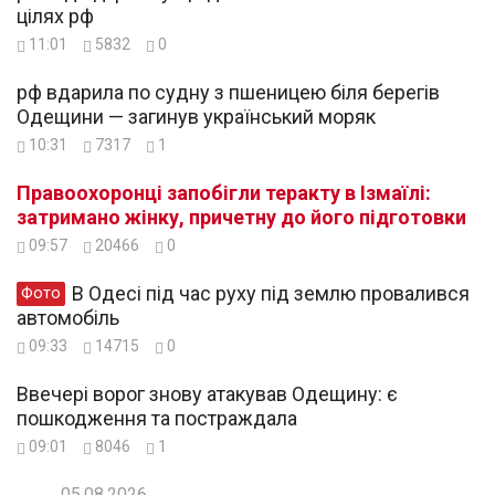
цілях рф
11:01
5832
0
рф вдарила по судну з пшеницею біля берегів
Одещини — загинув український моряк
10:31
7317
1
Правоохоронці запобігли теракту в Ізмаїлі:
затримано жінку, причетну до його підготовки
09:57
20466
0
В Одесі під час руху під землю провалився
Фото
автомобіль
09:33
14715
0
Ввечері ворог знову атакував Одещину: є
пошкодження та постраждала
09:01
8046
1
05.08.2026