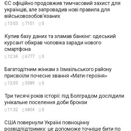
ЄС офіційно продовжив тимчасовий захист для
українців, але запровадив нові правила для
військовозобов’язаних
13:03
7101
0
Купив базу даних та зламав банкінг: одеський
курсант обікрав чоловіка заради нового
смартфона
12:34
6777
0
Багатодітним жінкам з Ізмаїльського району
присвоїли почесне звання «Мати-героїня»
12:03
5589
0
Три тисячі років історії: під Болградом дослідили
унікальне поселення доби бронзи
11:32
6804
0
США повернули Україні повноцінну
розвідпідтримку: це допоможе точніше бити по