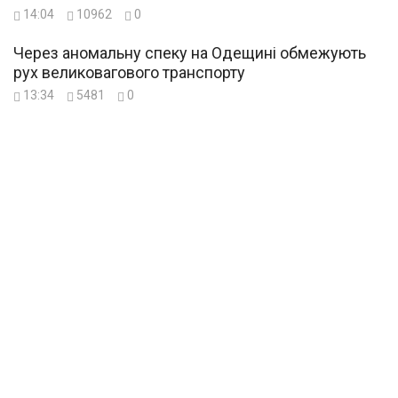
14:04
10962
0
Через аномальну спеку на Одещині обмежують
рух великовагового транспорту
13:34
5481
0