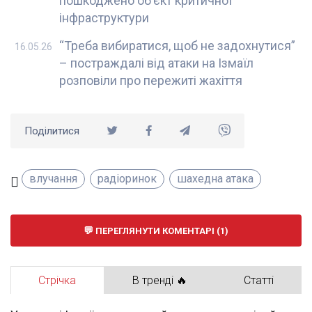
пошкоджено обʼєкт критичної
інфраструктури
“Треба вибиратися, щоб не задохнутися”
16.05.26
– постраждалі від атаки на Ізмаїл
розповіли про пережиті жахіття
Поділитися
влучання
радіоринок
шахедна атака
ПЕРЕГЛЯНУТИ КОМЕНТАРІ (1)
Стрічка
В тренді 🔥
Статті