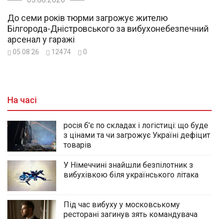
До семи років тюрми загрожує жителю
Білгорода-Дністровського за вибухонебезпечний
арсенал у гаражі
05.08.26
12474
0
На часі
росія б’є по складах і логістиці: що буде
з цінами та чи загрожує Україні дефіцит
товарів
У Німеччині знайшли безпілотник з
вибухівкою біля українського літака
Під час вибуху у московському
ресторані загинув зять командувача