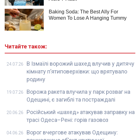
Читайте також:
В Ізмаїлі ворожий шахед влучив у дитячу
24.07.26
кімнату п’ятиповерхівки: що врятувало
родину
Ворожа ракета влучила у парк розваг на
19.07.26
Одещині, є загиблі та постраждалі
Російський «шахед» атакував заправку на
20.06.26
трасі Одеса–Рені: горів газовоз
Ворог вчергове атакував Одещину:
04.06.26