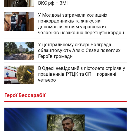
ВКС рф – ЗМІ
У Молдові затримали колишніх
прикордонників та жінку, які
допомогли сотням українських
чоловіків незаконно перетнути кордон
У центральному сквері Болграда
облаштовують Алею Слави полеглих
Героїв громади
В Одесі невідомий з пістолета стріляв у
працівників РТЦК та СП – поранені
четверо
Герої Бессарабії