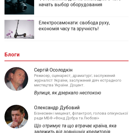
начать выбор оборудования
Електросамокати: свобода руху,
економія часу та зручність!
Блоги
Сергій Осолодкін
Режисер, сценарист, драматург; заслужений
журналіст України, заслужений діяч естрадного
мистецтва України. Доцент.
Вулиця, як дзеркало неспокою
Олександр Дубовий
Бізнесмен і меценат, філантроп, голова опікунської
ради МБФ «Фонд Добра та Любові»
Що отримує та що втрачає країна, яка
залежить від зовнішніх кредиторів