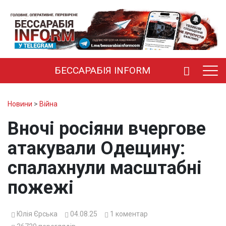
БЕССАРАБІЯ INFORM
Новини
>
Війна
Вночі росіяни вчергове
атакували Одещину:
спалахнули масштабні
пожежі
Юлія Єрська
04.08.25
1
коментар