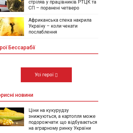
стріляв у працівників РТЦК та
СП – поранені четверо
Африканська спека накрила
Україну – коли чекати
У центральному сквері Болграда
послаблення
облаштовують Алею Слави
полеглих Героїв громади
рої Бессарабії
03.08.2026
Усі герої
рисні новини
Ціни на кукурудзу
знижуються, а картопля може
подорожчати: що відбувається
на аграрному ринку України