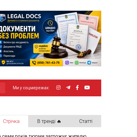
Ми у соцмережах:
Стрічка
В тренді 🔥
Статті
 семи років тюрми загрожує жителю