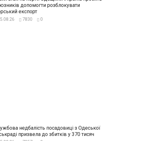
юзників допомогти розблокувати
рський експорт
5.08.26
7830
0
ужбова недбалість посадовиці з Одеської
ськраді призвела до збитків у 370 тисяч