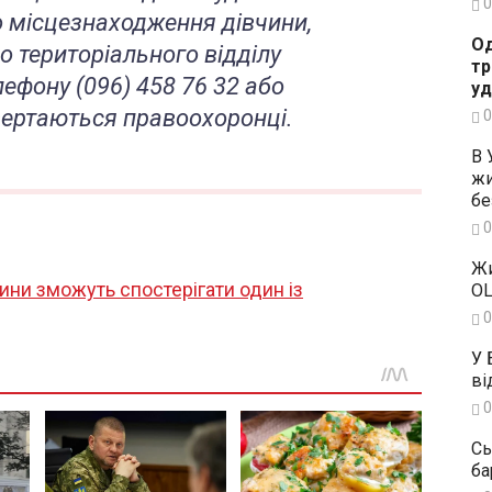
0
 місцезнаходження дівчини,
Од
 територіального відділу
тр
лефону (096) 458 76 32 або
уд
звертаються правоохоронці.
0
В 
жи
бе
0
Жи
ни зможуть спостерігати один із
OL
0
У 
ві
0
Сь
ба