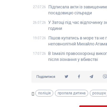
Підписала акти із завищеним
27.07.26
посадовицю сільради
У Затоці під час відпочинку зн
26.07.26
години
Пішов купатись в море та не
19.07.26
неповнолітній Михайло Атам
В Ізмаїлі правоохоронці викоп
17.07.26
після зізнання у вбивстві
Поділитися
поліція
пропала дитина
розшук