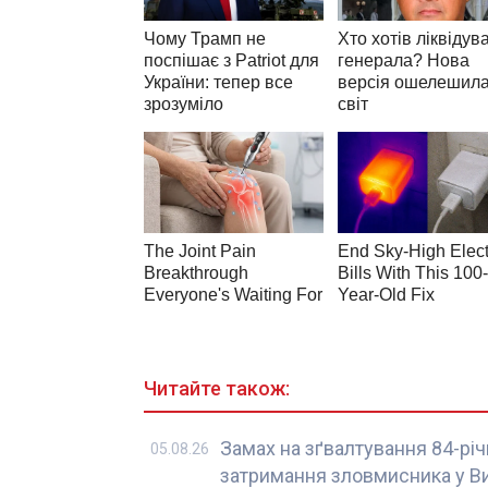
Читайте також:
Замах на зґвалтування 84-річн
05.08.26
затримання зловмисника у В