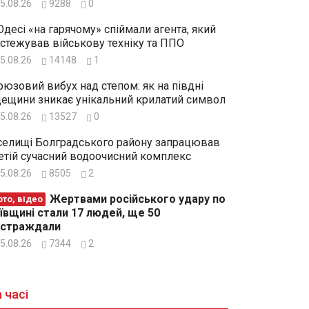
5.08.26
9288
0
Одесі «на гарячому» спіймали агента, який
стежував військову техніку та ППО
5.08.26
14148
1
рюзовий вибух над степом: як на півдні
ещини зникає унікальний крилатий символ
5.08.26
13527
0
селищі Болградського району запрацював
етій сучасний водоочисний комплекс
5.08.26
8505
2
Жертвами російського удару по
то, відео
ївщині стали 17 людей, ще 50
остраждали
5.08.26
7344
2
 часі