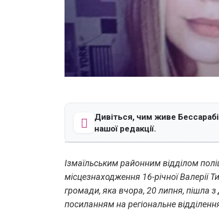
Дивіться, чим живе Бессарабія
нашої редакції.
Ізмаїльським районним відділом поліц
місцезнаходження 16-річної Валерії Т
громади, яка вчора, 20 липня, пішла з 
посиланням на регіональне відділення