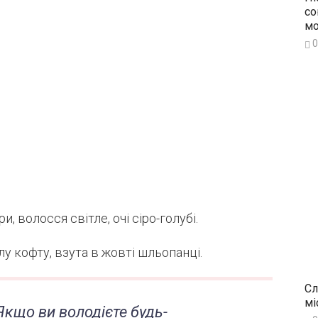
со
мо
0
и, волосся світле, очі сіро-голубі.
тлу кофту, взута в жовті шльопанці.
Сл
мі
кщо ви володієте будь-