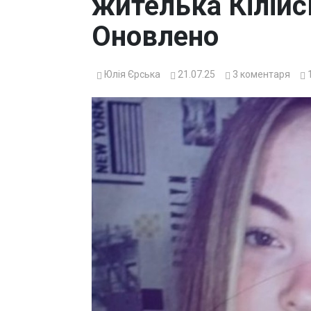
жителька Кілійс
Оновлено
Юлія Єрська
21.07.25
3
коментаря