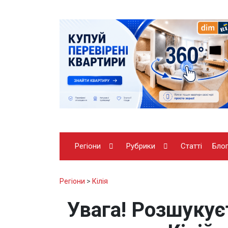
Регіони
Рубрики
Статті
Бло
Регіони
>
Кілія
Увага! Розшукує