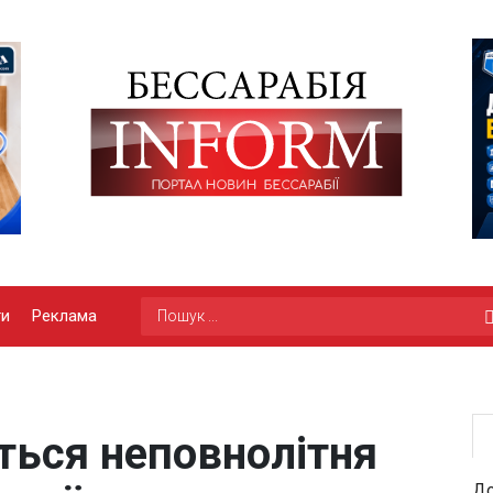
ги
Реклама
ться неповнолітня
До