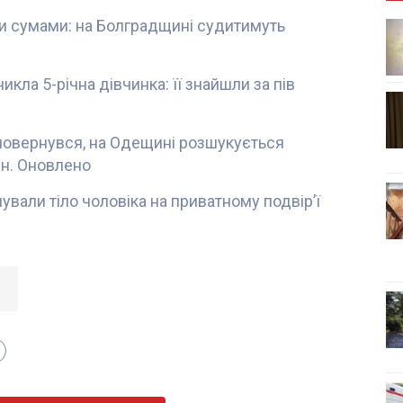
и сумами: на Болградщині судитимуть
икла 5-річна дівчинка: її знайшли за пів
 повернувся, на Одещині розшукується
ан. Оновлено
ували тіло чоловіка на приватному подвір’ї