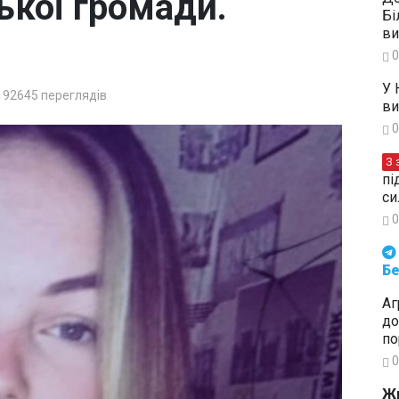
ької громади.
Бі
ви
0
У 
192645
переглядів
ви
0
З 
пі
си
0
Будьте в курсі подій. Підпи
Бе
Аг
до
по
0
Жи