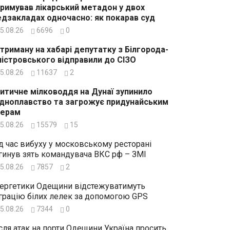
римував лікарський метадон у двох
дзакладах одночасно: як покарав суд
5.08.26
6696
0
триману на хабарі депутатку з Білгорода-
істровського відправили до СІЗО
5.08.26
11637
2
итичне мілководдя на Дунаї зупинило
дноплавство та загрожує придунайським
зерам
5.08.26
15579
15
д час вибуху у московському ресторані
гинув зять командувача ВКС рф – ЗМІ
5.08.26
7857
2
ергетики Одещини відстежуватимуть
грацію білих лелек за допомогою GPS
5.08.26
7344
0
сля атак на порти Одещини Україна просить