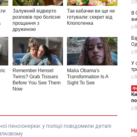
0
В 
ви
0
Бі
Од
0
У 
тр
0
Фо
Ки
п
0
ої пенсіонерки: у поліції повідомили деталі
На
илковому