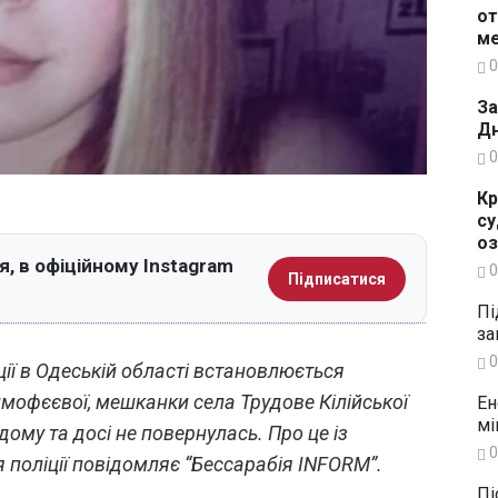
от
ме
0
За
Дн
0
Кр
су
о
, в офіційному Instagram
0
Підписатися
Пі
за
0
ії в Одеській області встановлюється
имофєєвої, мешканки села Трудове Кілійської
Ен
мі
дому та досі не повернулась. Про це із
0
 поліції повідомляє “Бессарабія INFORM”.
Пі