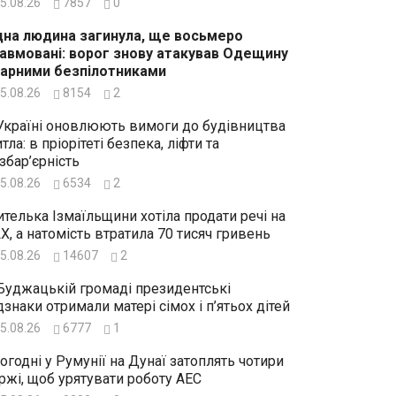
5.08.26
7857
0
на людина загинула, ще восьмеро
авмовані: ворог знову атакував Одещину
арними безпілотниками
5.08.26
8154
2
Україні оновлюють вимоги до будівництва
тла: в пріорітеті безпека, ліфти та
збар’єрність
5.08.26
6534
2
телька Ізмаїльщини хотіла продати речі на
X, а натомість втратила 70 тисяч гривень
5.08.26
14607
2
Буджацькій громаді президентські
дзнаки отримали матері сімох і п’ятьох дітей
5.08.26
6777
1
огодні у Румунії на Дунаї затоплять чотири
ржі, щоб урятувати роботу АЕС