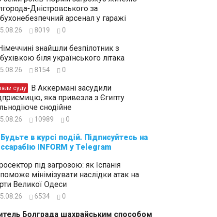
лгорода-Дністровського за
бухонебезпечний арсенал у гаражі
5.08.26
8019
0
Німеччині знайшли безпілотник з
бухівкою біля українського літака
5.08.26
8154
0
В Аккермані засудили
зали суду
дприємицю, яка привезла з Єгипту
льнодіюче снодійне
5.08.26
10989
0
суйтесь на
ссарабію INFORM у Telegram
росектор під загрозою: як Іспанія
поможе мінімізувати наслідки атак на
рти Великої Одеси
5.08.26
6534
0
тель Болграда шахрайським способом