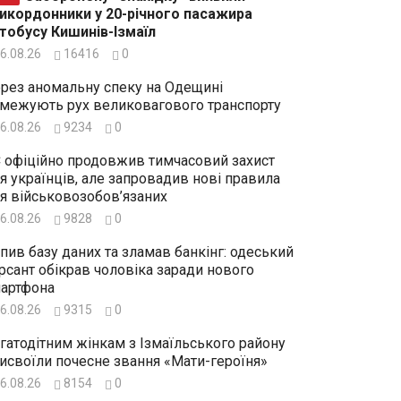
икордонники у 20-річного пасажира
тобусу Кишинів-Ізмаїл
6.08.26
16416
0
рез аномальну спеку на Одещині
межують рух великовагового транспорту
6.08.26
9234
0
 офіційно продовжив тимчасовий захист
я українців, але запровадив нові правила
я військовозобов’язаних
6.08.26
9828
0
пив базу даних та зламав банкінг: одеський
рсант обікрав чоловіка заради нового
артфона
6.08.26
9315
0
гатодітним жінкам з Ізмаїльського району
исвоїли почесне звання «Мати-героїня»
6.08.26
8154
0