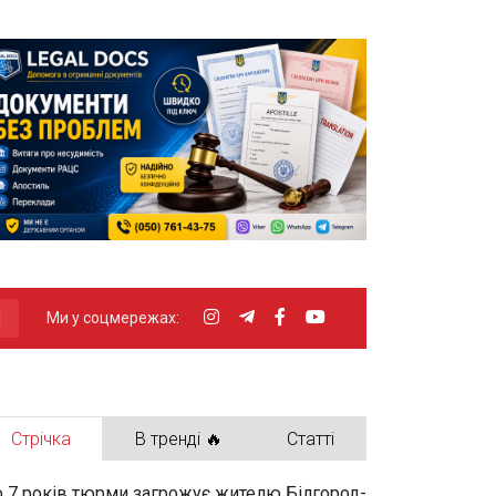
Ми у соцмережах:
Стрічка
В тренді 🔥
Статті
 7 років тюрми загрожує жителю Білгород-