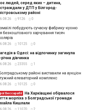
оє людей, серед яких – дитина,
страждали у ДТП у Білгород-
істровському районі
6.08.26
9126
0
Ізмаїлі побудують сучасну фабрику-кухню
я безкоштовного харчування тисяч
олярів
6.08.26
10125
0
агедія в Одесі: на відпочинку загинула
-річна дівчинка
6.08.26
23355
1
Болградському районі виставили на аукціон
тужний елеваторний комплекс
6.08.26
10125
0
На Харківщині обірвалося
рої Бессарабії
ття морпіха з Болградської громади
хайла Кишлали
6.08.26
11070
2