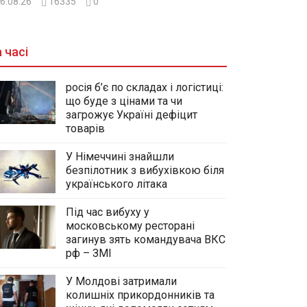
6.08.26
16335
0
 часі
росія б’є по складах і логістиці:
що буде з цінами та чи
загрожує Україні дефіцит
товарів
У Німеччині знайшли
безпілотник з вибухівкою біля
українського літака
Під час вибуху у
московському ресторані
загинув зять командувача ВКС
рф – ЗМІ
У Молдові затримали
колишніх прикордонників та