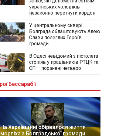
жінку, які допомогли сотням
українських чоловіків
незаконно перетнути кордон
У центральному сквері
Болграда облаштовують Алею
Слави полеглих Героїв
громади
В Одесі невідомий з пістолета
стріляв у працівників РТЦК та
СП – поранені четверо
рої Бессарабії
На Харківщині обірвалося життя
морпіха з Болградської громади