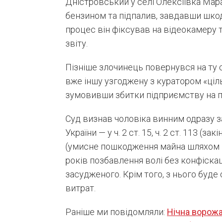
Дністровський у селі Олексіївка Мара
бензином та підпалив, завдавши шкоди
процес він фіксував на відеокамеру т
звіту.
Пізніше злочинець повернувся на ту 
вже іншу узгоджену з куратором «ціл
зумовивши збитки підприємству на п
Суд визнав чоловіка винним одразу 
України — у ч. 2 ст. 15, ч. 2 ст. 113 (за
(умисне пошкодження майна шляхом пі
років позбавлення волі без конфіска
засудженого. Крім того, з нього буде
витрат.
Раніше ми повідомляли:
Нічна ворожа