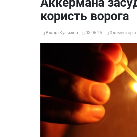
Аккермана засуд
користь ворога
Влада Кузьміна
03.06.25
0
коментарів