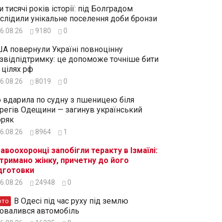
и тисячі років історії: під Болградом
слідили унікальне поселення доби бронзи
6.08.26
9180
0
А повернули Україні повноцінну
звідпідтримку: це допоможе точніше бити
 цілях рф
6.08.26
8019
0
 вдарила по судну з пшеницею біля
регів Одещини — загинув український
ряк
6.08.26
8964
1
авоохоронці запобігли теракту в Ізмаїлі:
тримано жінку, причетну до його
дготовки
6.08.26
24948
0
В Одесі під час руху під землю
ото
овалився автомобіль