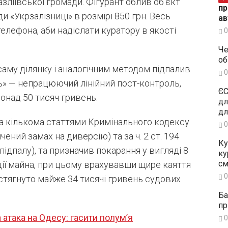
зліївської громади. Фігурант облив об’єкт
пр
 «Укрзалізниці» в розмірі 850 грн. Весь
ав
елефона, аби надіслати куратору в якості
0
Че
об
саму ділянку і аналогічним методом підпалив
0
ь» — непрацюючий лінійний пост-контроль,
ЄС
онад 50 тисяч гривень.
дл
дл
за кількома статтями Кримінального кодексу
0
кінчений замах на диверсію) та за ч. 2 ст. 194
Ку
дпалу), та призначив покарання у вигляді 8
ку
см
ції майна, при цьому врахувавши щире каяття
0
 стягнуто майже 34 тисячі гривень судових
Ба
пр
 атака на Одесу: гасити полум’я
0