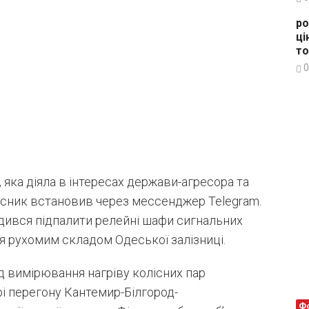
ро
ці
то
0
, яка діяла в інтересах держави-агресора та
исник встановив через мессенджер Telegram.
дився підпалити релейні шафи сигнальних
ня рухомим складом Одеської залізниці.
д вимірювання нагріву колісних пар
рі перегону Кантемир-Білгород-
Ф