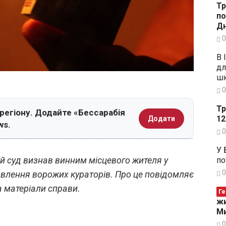
Тр
по
Дн
0
В 
дл
шк
0
Тр
 регіону. Додайте «Бессарабія
12
Додати
ws.
0
У 
й суд визнав винним місцевого жителя у
по
0
овлення ворожих кураторів. Про це повідомляє
 матеріали справи.
Ге
жи
Ми
0