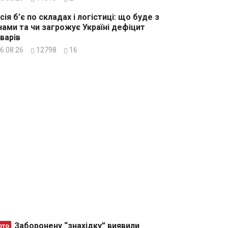
сія б’є по складах і логістиці: що буде з
нами та чи загрожує Україні дефіцит
варів
6.08.26
12798
16
Заборонену “знахідку” виявили
ото