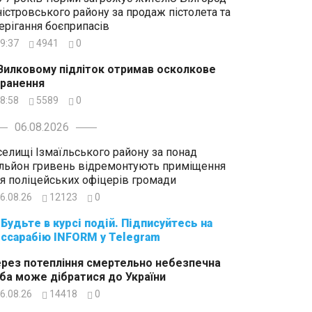
істровського району за продаж пістолета та
ерігання боєприпасів
9:37
4941
0
Вилковому підліток отримав осколкове
ранення
8:58
5589
0
06.08.2026
селищі Ізмаїльського району за понад
льйон гривень відремонтують приміщення
я поліцейських офіцерів громади
6.08.26
12123
0
суйтесь на
ссарабію INFORM у Telegram
рез потепління смертельно небезпечна
ба може дібратися до України
6.08.26
14418
0