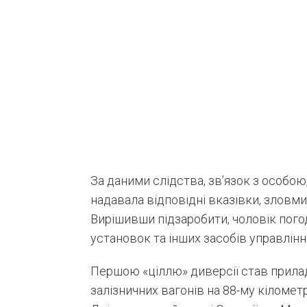
За даними слідства, зв’язок з особою
надавала відповідні вказівки, зловм
Вирішивши підзаробити, чоловік пого
установок та інших засобів управлін
Першою «ціллю» диверсії став прила
залізничних вагонів на 88-му кіломет