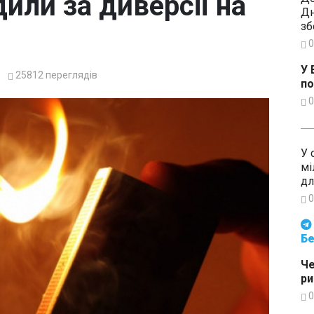
или за диверсії на
Дн
зб
0
У 
25812
переглядів
по
0
У 
мі
дл
0
Будьте в курсі подій. Підпи
Бе
Че
ри
0