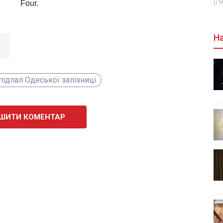
0
На
підпал Одеської залізниці
ШИТИ КОМЕНТАР