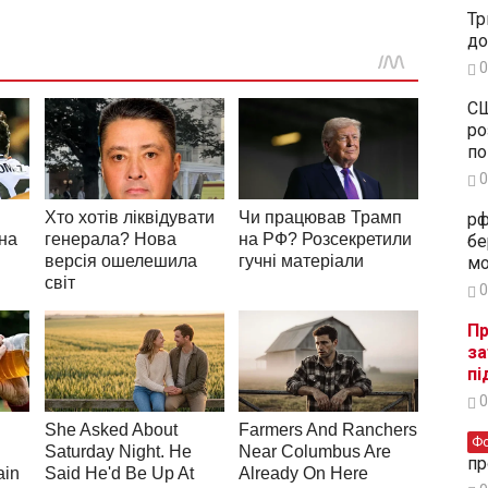
Тр
до
0
СШ
ро
по
0
рф
бе
мо
0
Пр
за
пі
0
Ф
пр