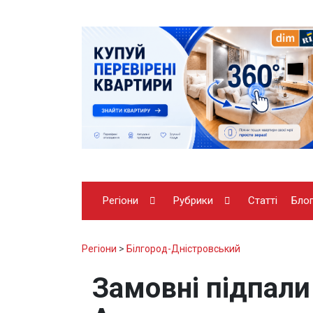
Регіони
Рубрики
Статті
Бло
Регіони
>
Білгород-Дністровський
Замовні підпали