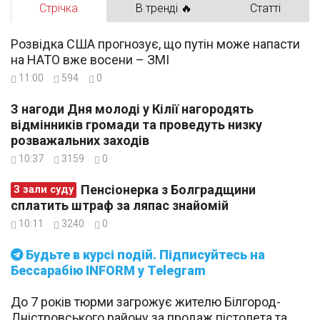
Стрічка
В тренді 🔥
Статті
Розвідка США прогнозує, що путін може напасти
на НАТО вже восени – ЗМІ
11:00
594
0
З нагоди Дня молоді у Кілії нагородять
відмінників громади та проведуть низку
розважальних заходів
10:37
3159
0
Пенсіонерка з Болградщини
З зали суду
сплатить штраф за ляпас знайомій
10:11
3240
0
Будьте в курсі подій. Підписуйтесь на
Бессарабію INFORM у Telegram
До 7 років тюрми загрожує жителю Білгород-
Дністровського району за продаж пістолета та