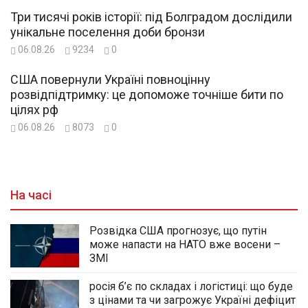
Три тисячі років історії: під Болградом дослідили
унікальне поселення доби бронзи
06.08.26
9234
0
США повернули Україні повноцінну
розвідпідтримку: це допоможе точніше бити по
цілях рф
06.08.26
8073
0
На часі
Розвідка США прогнозує, що путін
може напасти на НАТО вже восени –
ЗМІ
росія б’є по складах і логістиці: що буде
з цінами та чи загрожує Україні дефіцит