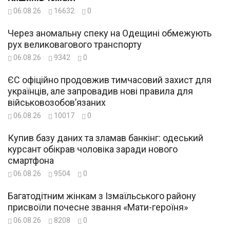
06.08.26
16632
0
Через аномальну спеку на Одещині обмежують
рух великовагового транспорту
06.08.26
9342
0
ЄС офіційно продовжив тимчасовий захист для
українців, але запровадив нові правила для
військовозобов’язаних
06.08.26
10017
0
Купив базу даних та зламав банкінг: одеський
курсант обікрав чоловіка заради нового
смартфона
06.08.26
9504
0
Багатодітним жінкам з Ізмаїльського району
присвоїли почесне звання «Мати-героїня»
06.08.26
8208
0