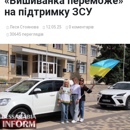
«Вишиванка переможе»
на підтримку ЗСУ
Леся Стоянова
12.05.25
0
коментарів
30645
переглядів