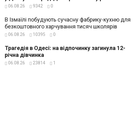
06.08.26
9342
0
В Ізмаїлі побудують сучасну фабрику-кухню для
безкоштовного харчування тисяч школярів
06.08.26
10395
0
Трагедія в Одесі: на відпочинку загинула 12-
річна дівчинка
06.08.26
23814
1