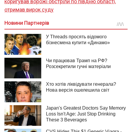
коригував ворожі обстріли по півдню області,
отримав вирок суду