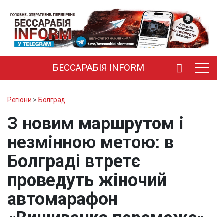
БЕССАРАБІЯ INFORM
Регіони
>
Болград
З новим маршрутом і
незмінною метою: в
Болграді втретє
проведуть жіночий
автомарафон