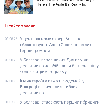
Читайте також:
У центральному сквері Болграда
03.08.26
облаштовують Алею Слави полеглих
Героїв громади
У Болграді завершення Дня пам’яті
03.08.26
десантників не обійшлося без конфлікту:
чоловік отримав травму
Імена героїв у пам’яті людській: у
02.08.26
Болграді вшанували загиблих
десантників
У Болграді створюють перший гібридний
31.07.26