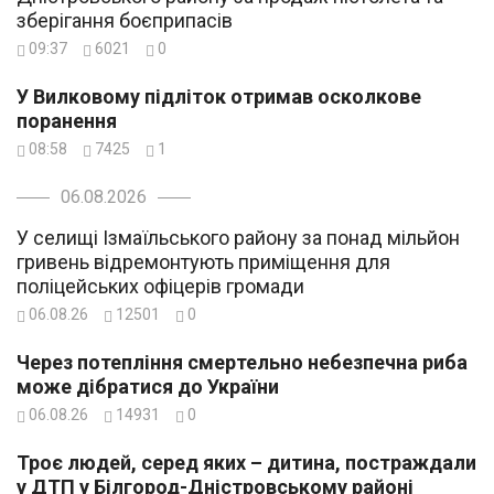
зберігання боєприпасів
09:37
6021
0
У Вилковому підліток отримав осколкове
поранення
08:58
7425
1
06.08.2026
У селищі Ізмаїльського району за понад мільйон
гривень відремонтують приміщення для
поліцейських офіцерів громади
06.08.26
12501
0
Через потепління смертельно небезпечна риба
може дібратися до України
06.08.26
14931
0
Троє людей, серед яких – дитина, постраждали
у ДТП у Білгород-Дністровському районі