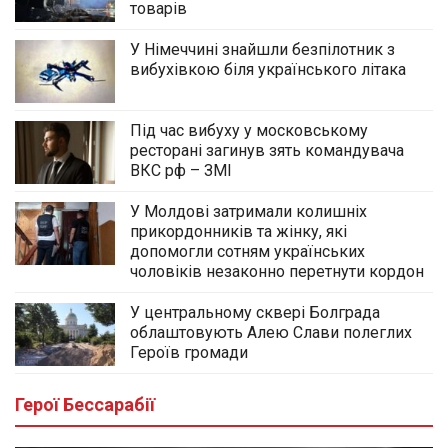
товарів
У Німеччині знайшли безпілотник з
вибухівкою біля українського літака
Під час вибуху у московському
ресторані загинув зять командувача
ВКС рф – ЗМІ
У Молдові затримали колишніх
прикордонників та жінку, які
допомогли сотням українських
чоловіків незаконно перетнути кордон
У центральному сквері Болграда
облаштовують Алею Слави полеглих
Героїв громади
Герої Бессарабії