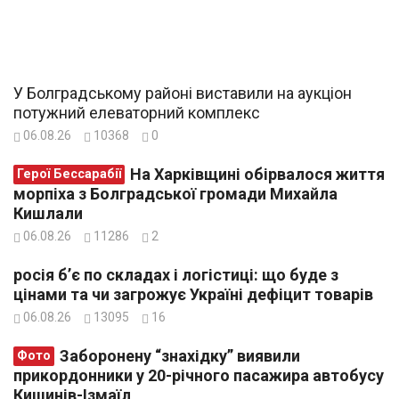
У Болградському районі виставили на аукціон
потужний елеваторний комплекс
06.08.26
10368
0
На Харківщині обірвалося життя
Герої Бессарабії
морпіха з Болградської громади Михайла
Кишлали
06.08.26
11286
2
росія б’є по складах і логістиці: що буде з
цінами та чи загрожує Україні дефіцит товарів
06.08.26
13095
16
Заборонену “знахідку” виявили
Фото
прикордонники у 20-річного пасажира автобусу
Кишинів-Ізмаїл