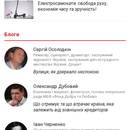
Електросамокати: свобода руху,
економія часу та зручність!
Блоги
Сергій Осолодкін
Режисер, сценарист, драматург; заслужений
журналіст України, заслужений діяч естрадного
мистецтва України. Доцент.
Вулиця, як дзеркало неспокою
Олександр Дубовий
Бізнесмен і меценат, філантроп, голова опікунської
ради МБФ «Фонд Добра та Любові»
Що отримує та що втрачає країна, яка
залежить від зовнішніх кредиторів
Іван Черненко
Лікар-анестезіолог, автор книжок про медицину,