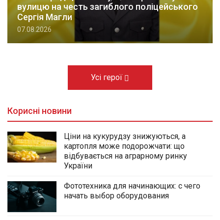
вулицю на честь загиблого поліцейського
Сергія Магли
07.08.2026
Усі герої
Корисні новини
Ціни на кукурудзу знижуються, а
картопля може подорожчати: що
відбувається на аграрному ринку
України
Фототехника для начинающих: с чего
начать выбор оборудования