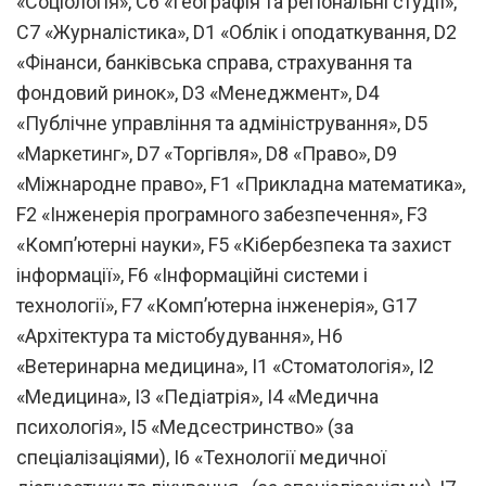
«Соціологія», C6 «Географія та регіональні студії»,
C7 «Журналістика», D1 «Облік і оподаткування, D2
«Фінанси, банківська справа, страхування та
фондовий ринок», D3 «Менеджмент», D4
«Публічне управління та адміністрування», D5
«Маркетинг», D7 «Торгівля», D8 «Право», D9
«Міжнародне право», F1 «Прикладна математика»,
F2 «Інженерія програмного забезпечення», F3
«Комп’ютерні науки», F5 «Кібербезпека та захист
інформації», F6 «Інформаційні системи і
технології», F7 «Комп’ютерна інженерія», G17
«Архітектура та містобудування», H6
«Ветеринарна медицина», I1 «Стоматологія», I2
«Медицина», I3 «Педіатрія», I4 «Медична
психологія», I5 «Медсестринство» (за
спеціалізаціями), I6 «Технології медичної