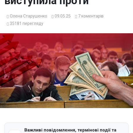
виступила проти
Олена Старушенко
09.05.25
7
коментарів
35181
перегляду
Важливі повідомлення, термінові події та