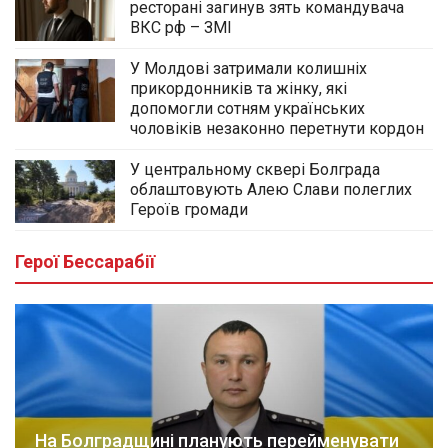
ресторані загинув зять командувача
ВКС рф – ЗМІ
У Молдові затримали колишніх
прикордонників та жінку, які
допомогли сотням українських
чоловіків незаконно перетнути кордон
У центральному сквері Болграда
облаштовують Алею Слави полеглих
Героїв громади
Герої Бессарабії
На Болградщині планують перейменувати