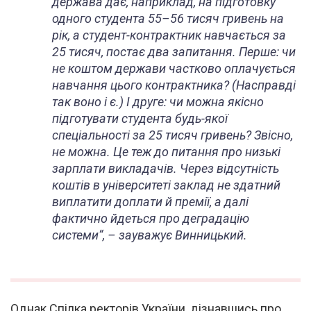
держава дає, наприклад, на підготовку
одного студента 55–56 тисяч гривень на
рік, а студент-контрактник навчається за
25 тисяч, постає два запитання. Перше: чи
не коштом держави частково оплачується
навчання цього контрактника? (Насправді
так воно і є.) І друге: чи можна якісно
підготувати студента будь-якої
спеціальності за 25 тисяч гривень? Звісно,
не можна. Це теж до питання про низькі
зарплати викладачів. Через відсутність
коштів в університеті заклад не здатний
виплатити доплати й премії, а далі
фактично йдеться про деградацію
системи
“, – зауважує Винницький.
Однак Спілка ректорів України, дізнавшись про