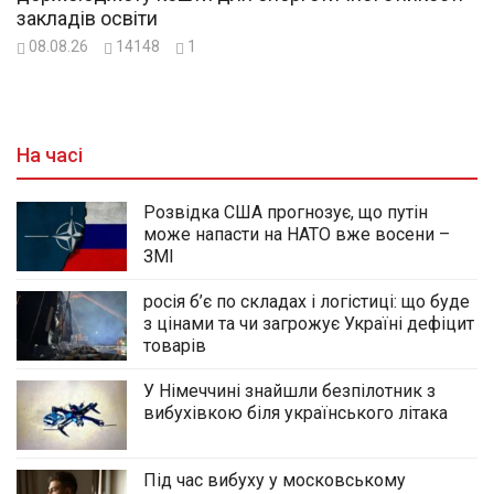
закладів освіти
08.08.26
14148
1
На часі
Розвідка США прогнозує, що путін
може напасти на НАТО вже восени –
ЗМІ
росія б’є по складах і логістиці: що буде
з цінами та чи загрожує Україні дефіцит
товарів
У Німеччині знайшли безпілотник з
вибухівкою біля українського літака
Під час вибуху у московському