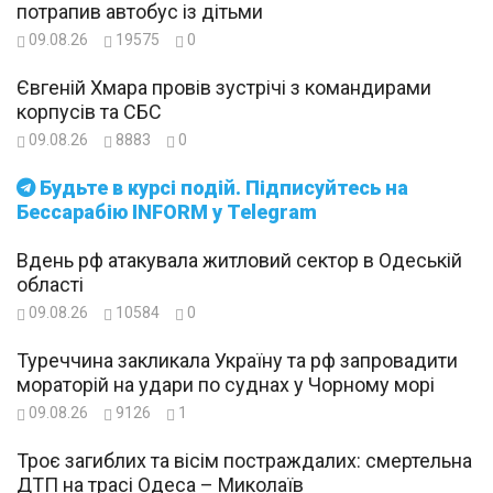
потрапив автобус із дітьми
09.08.26
19575
0
Євгеній Хмара провів зустрічі з командирами
корпусів та СБС
09.08.26
8883
0
Будьте в курсі подій. Підписуйтесь на
Бессарабію INFORM у Telegram
Вдень рф атакувала житловий сектор в Одеській
області
09.08.26
10584
0
Туреччина закликала Україну та рф запровадити
мораторій на удари по суднах у Чорному морі
09.08.26
9126
1
Троє загиблих та вісім постраждалих: смертельна
ДТП на трасі Одеса – Миколаїв