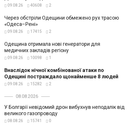
09.08.26
40608
2
Через обстріли Одещини обмежено рух трасою
«Одеса–Рені»
09.08.26
17415
2
Одещина отримала нові генератори для
медичних закладів регіону
09.08.26
10098
1
Внаслідок нічної комбінованої атаки по
Одещині постраждало щонайменше 8 людей
09.08.26
15282
2
08.08.2026
У Болгарії невідомий дрон вибухнув неподалік від
великого газопроводу
08.08.26
15741
0