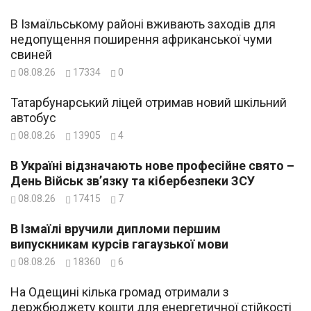
В Ізмаїльському районі вживають заходів для
недопущення поширення африканської чуми
свиней
08.08.26
17334
0
Татарбунарський ліцей отримав новий шкільний
автобус
08.08.26
13905
4
В Україні відзначають нове професійне свято –
День Військ зв’язку та кібербезпеки ЗСУ
08.08.26
17415
7
В Ізмаїлі вручили дипломи першим
випускникам курсів гагаузької мови
08.08.26
18360
6
На Одещині кілька громад отримали з
держбюджету кошти для енергетичної стійкості