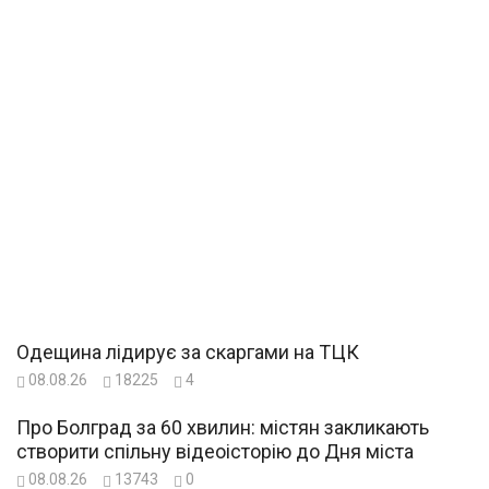
Одещина лідирує за скаргами на ТЦК
08.08.26
18225
4
Про Болград за 60 хвилин: містян закликають
створити спільну відеоісторію до Дня міста
08.08.26
13743
0