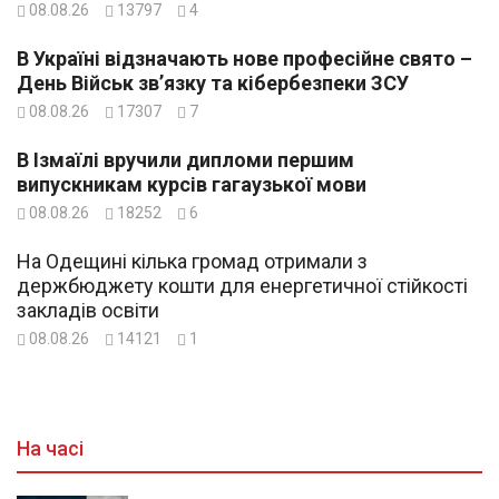
08.08.26
13797
4
В Україні відзначають нове професійне свято –
День Військ зв’язку та кібербезпеки ЗСУ
08.08.26
17307
7
В Ізмаїлі вручили дипломи першим
випускникам курсів гагаузької мови
08.08.26
18252
6
На Одещині кілька громад отримали з
держбюджету кошти для енергетичної стійкості
закладів освіти
08.08.26
14121
1
На часі