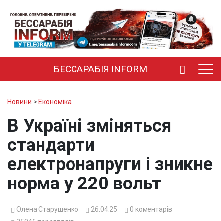
БЕССАРАБІЯ INFORM
Новини
>
Економіка
В Україні зміняться
стандарти
електронапруги і зникне
норма у 220 вольт
Олена Старушенко
26.04.25
0
коментарів