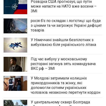
Розвідка США прогнозує, що путін
може напасти на НАТО вже восени –
ЗМІ
росія б’є по складах і логістиці: що буде
з цінами та чи загрожує Україні дефіцит
товарів
У Німеччині знайшли безпілотник з
вибухівкою біля українського літака
Під час вибуху у московському
ресторані загинув зять командувача
ВКС рф – ЗМІ
У Молдові затримали колишніх
прикордонників та жінку, які
допомогли сотням українських
чоловіків незаконно перетнути кордон
У центральному сквері Болграда