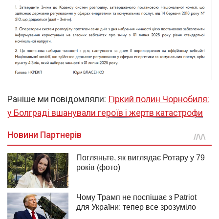
Раніше ми повідомляли:
Гіркий полин Чорнобиля:
у Болграді вшанували героїв і жертв катастрофи