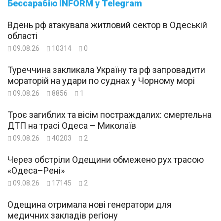
Бессарабію INFORM у Telegram
Вдень рф атакувала житловий сектор в Одеській
області
09.08.26
10314
0
Туреччина закликала Україну та рф запровадити
мораторій на удари по суднах у Чорному морі
09.08.26
8856
1
Троє загиблих та вісім постраждалих: смертельна
ДТП на трасі Одеса – Миколаїв
09.08.26
40203
2
Через обстріли Одещини обмежено рух трасою
«Одеса–Рені»
09.08.26
17145
2
Одещина отримала нові генератори для
медичних закладів регіону