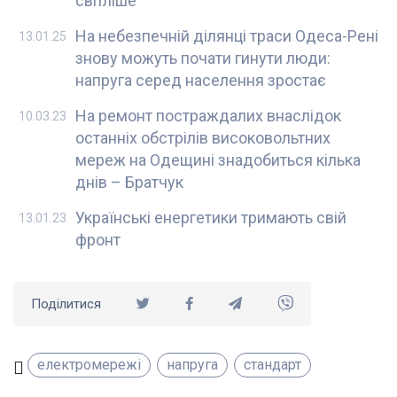
світліше
На небезпечній ділянці траси Одеса-Рені
13.01.25
знову можуть почати гинути люди:
напруга серед населення зростає
На ремонт постраждалих внаслідок
10.03.23
останніх обстрілів високовольтних
мереж на Одещині знадобиться кілька
днів – Братчук
Українські енергетики тримають свій
13.01.23
фронт
Поділитися
електромережі
напруга
стандарт