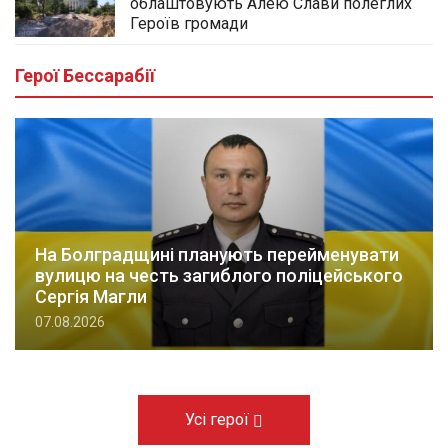
облаштовують Алею Слави полеглих
Героїв громади
Герої Бессарабії
На Болградщині планують перейменувати
вулицю на честь загиблого поліцейського
Сергія Магли
07.08.2026
Усі герої