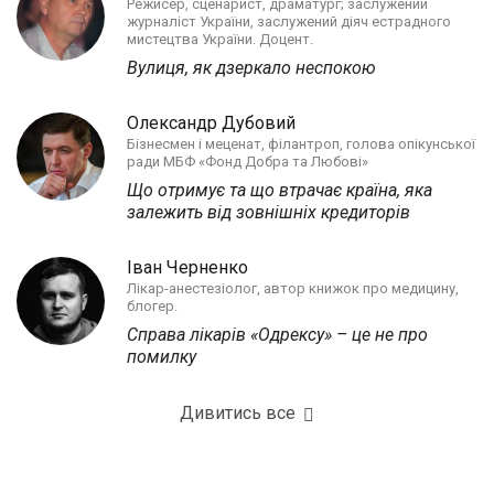
Режисер, сценарист, драматург; заслужений
журналіст України, заслужений діяч естрадного
мистецтва України. Доцент.
Вулиця, як дзеркало неспокою
Олександр Дубовий
Бізнесмен і меценат, філантроп, голова опікунської
ради МБФ «Фонд Добра та Любові»
Що отримує та що втрачає країна, яка
залежить від зовнішніх кредиторів
Іван Черненко
Лікар-анестезіолог, автор книжок про медицину,
блогер.
Справа лікарів «Одрексу» – це не про
помилку
Дивитись все