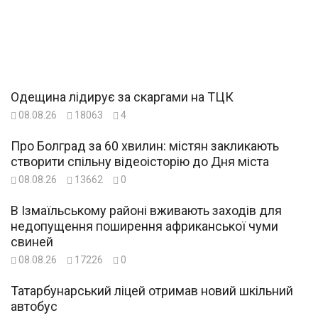
Одещина лідирує за скаргами на ТЦК
08.08.26
18063
4
Про Болград за 60 хвилин: містян закликають
створити спільну відеоісторію до Дня міста
08.08.26
13662
0
В Ізмаїльському районі вживають заходів для
недопущення поширення африканської чуми
свиней
08.08.26
17226
0
Татарбунарський ліцей отримав новий шкільний
автобус