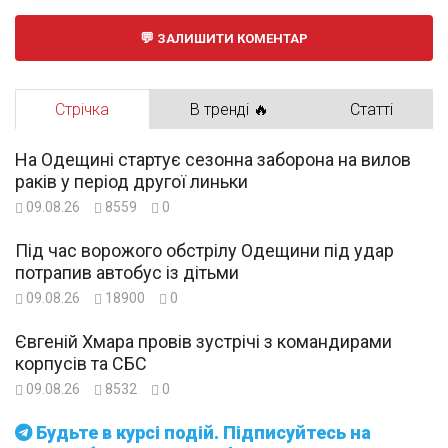
ЗАЛИШИТИ КОМЕНТАР
Стрічка
В тренді 🔥
Статті
На Одещині стартує сезонна заборона на вилов
раків у період другої линьки
09.08.26
8559
0
Під час ворожого обстрілу Одещини під удар
потрапив автобус із дітьми
09.08.26
18900
0
Євгеній Хмара провів зустрічі з командирами
корпусів та СБС
09.08.26
8532
0
Будьте в курсі подій. Підписуйтесь на