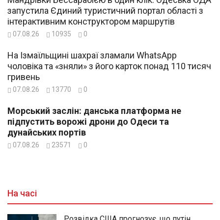
запустила Єдиний туристичний портал області з
інтерактивним конструктором маршрутів
07.08.26
10935
0
На Ізмаїльщині шахраї зламали WhatsApp
чоловіка та «зняли» з його карток понад 110 тисяч
гривень
07.08.26
13770
0
Морський заслін: данська платформа не
підпустить ворожі дрони до Одеси та
дунайських портів
07.08.26
23571
0
На часі
Розвідка США прогнозує, що путін