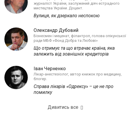
журналіст України, заслужений діяч естрадного
мистецтва України. Доцент.
Вулиця, як дзеркало неспокою
Олександр Дубовий
Бізнесмен і меценат, філантроп, голова опікунської
ради МБФ «Фонд Добра та Любові»
Що отримує та що втрачає країна, яка
залежить від зовнішніх кредиторів
Іван Черненко
Лікар-анестезіолог, автор книжок про медицину,
блогер.
Справа лікарів «Одрексу» – це не про
помилку
Дивитись все