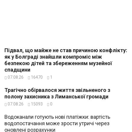
Підвал, що майже не став причиною конфлікту:
як у Болграді знайшли компроміс між
безпекою дітей та збереженням музейної
спадщини
07.08.26
16470
1
Трагічно обірвалося життя звільненого з
полону захисника з Лиманської громади
07.08.26
15093
0
Водоканали готують нові платіжки: вартість
водопостачання може зрости утричі через
оновлені розрахунки