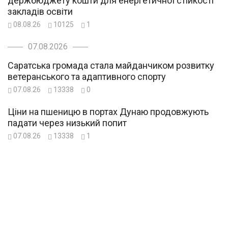
держбюджету кошти для енергетичної стійкості
закладів освіти
08.08.26
10125
1
07.08.2026
Саратська громада стала майданчиком розвитку
ветеранського та адаптивного спорту
07.08.26
13338
0
Ціни на пшеницю в портах Дунаю продовжують
падати через низький попит
07.08.26
13338
1