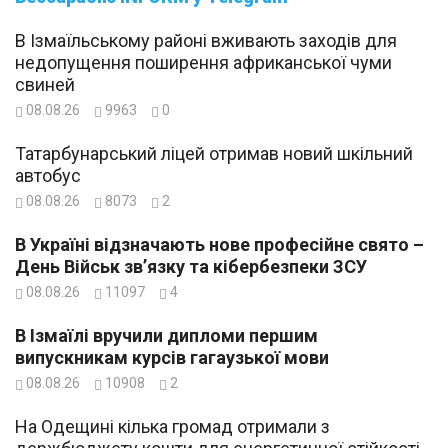
В Ізмаїльському районі вживають заходів для
недопущення поширення африканської чуми
свиней
08.08.26
9963
0
Татарбунарський ліцей отримав новий шкільний
автобус
08.08.26
8073
2
В Україні відзначають нове професійне свято –
День Військ зв’язку та кібербезпеки ЗСУ
08.08.26
11097
4
В Ізмаїлі вручили дипломи першим
випускникам курсів гагаузької мови
08.08.26
10908
2
На Одещині кілька громад отримали з