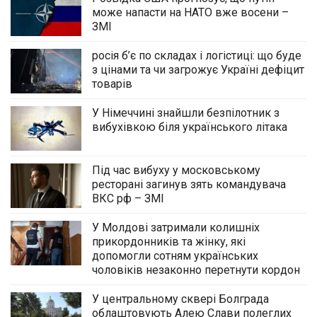
може напасти на НАТО вже восени –
ЗМІ
росія б’є по складах і логістиці: що буде
з цінами та чи загрожує Україні дефіцит
товарів
У Німеччині знайшли безпілотник з
вибухівкою біля українського літака
Під час вибуху у московському
ресторані загинув зять командувача
ВКС рф – ЗМІ
У Молдові затримали колишніх
прикордонників та жінку, які
допомогли сотням українських
чоловіків незаконно перетнути кордон
У центральному сквері Болграда
облаштовують Алею Слави полеглих