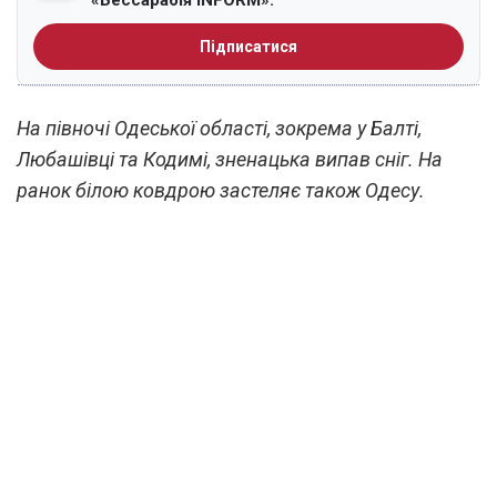
«Бессарабія INFORM».
Підписатися
На півночі Одеської області, зокрема у Балті,
Любашівці та Кодимі, зненацька випав сніг. На
ранок білою ковдрою застеляє також Одесу.