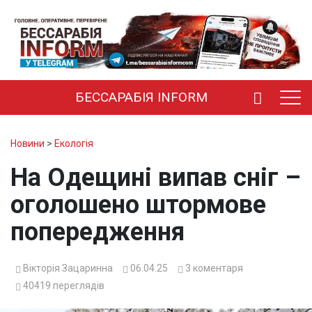
БЕССАРАБІЯ INFORM
Новини
>
Екологія
На Одещині випав сніг –
оголошено штормове
попередження
Вікторія Зацаринна
06.04.25
3
коментаря
40419
переглядів