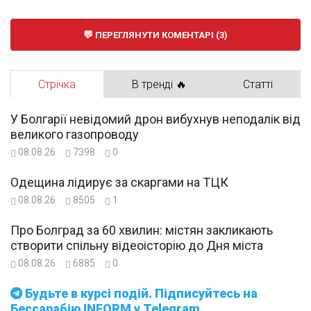
ПЕРЕГЛЯНУТИ КОМЕНТАРІ (3)
Стрічка
В тренді 🔥
Статті
У Болгарії невідомий дрон вибухнув неподалік від
великого газопроводу
08.08.26
7398
0
Одещина лідирує за скаргами на ТЦК
08.08.26
8505
1
Про Болград за 60 хвилин: містян закликають
створити спільну відеоісторію до Дня міста
08.08.26
6885
0
Будьте в курсі подій. Підписуйтесь на
Бессарабію INFORM у Telegram