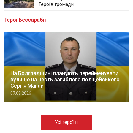
Героїв громади
Герої Бессарабії
На Болградщині планують перейменувати
вулицю на честь загиблого поліцейського
Сергія Магли
07.08.2026
Усі герої