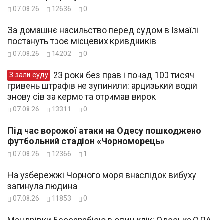
07.08.26
12636
0
За домашнє насильство перед судом в Ізмаїлі
постануть троє місцевих кривдників
07.08.26
14202
0
23 роки без прав і понад 100 тисяч
З зали суду
гривень штрафів не зупинили: арцизький водій
знову сів за кермо та отримав вирок
07.08.26
13311
0
Під час ворожої атаки на Одесу пошкоджено
футбольний стадіон «Чорноморець»
07.08.26
12366
1
На узбережжі Чорного моря внаслідок вибуху
загинула людина
07.08.26
11853
0
Мандрівки Бессарабією в один клік: Одеська ОДА