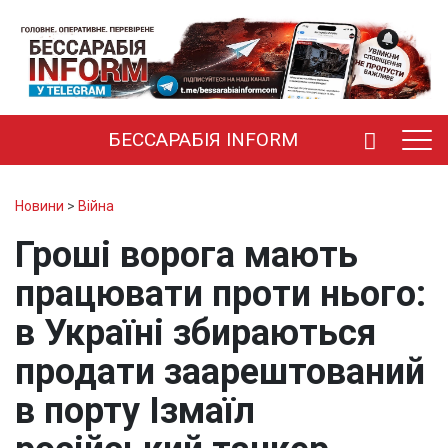
БЕССАРАБІЯ INFORM
Новини
>
Війна
Гроші ворога мають
працювати проти нього:
в Україні збираються
продати заарештований
в порту Ізмаїл