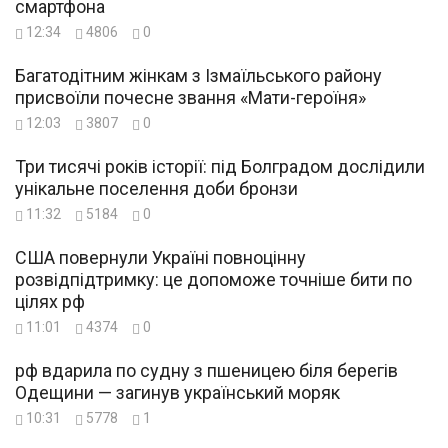
смартфона
12:34
4806
0
Багатодітним жінкам з Ізмаїльського району
присвоїли почесне звання «Мати-героїня»
12:03
3807
0
Три тисячі років історії: під Болградом дослідили
унікальне поселення доби бронзи
11:32
5184
0
США повернули Україні повноцінну
розвідпідтримку: це допоможе точніше бити по
цілях рф
11:01
4374
0
рф вдарила по судну з пшеницею біля берегів
Одещини — загинув український моряк
10:31
5778
1