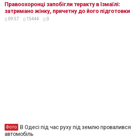
Правоохоронці запобігли теракту в Ізмаїлі:
затримано жінку, причетну до його підготовки
09:57
15444
0
В Одесі під час руху під землю провалився
Фото
автомобіль