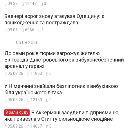
09:33
12447
0
Ввечері ворог знову атакував Одещину: є
пошкодження та постраждала
09:01
6966
1
05.08.2026
До семи років тюрми загрожує жителю
Білгорода-Дністровського за вибухонебезпечний
арсенал у гаражі
05.08.26
11853
0
У Німеччині знайшли безпілотник з вибухівкою
біля українського літака
05.08.26
12150
0
В Аккермані засудили підприємицю,
З зали суду
яка привезла з Єгипту сильнодіюче снодійне
05.08.26
14067
0