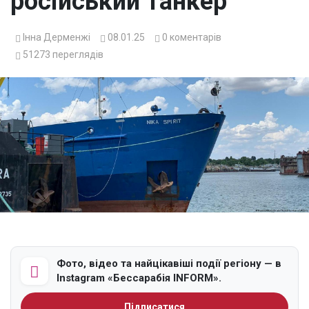
російський танкер
Інна Дерменжі
08.01.25
0
коментарів
51273
переглядів
Фото, відео та найцікавіші події регіону — в
Instagram «Бессарабія INFORM».
Підписатися