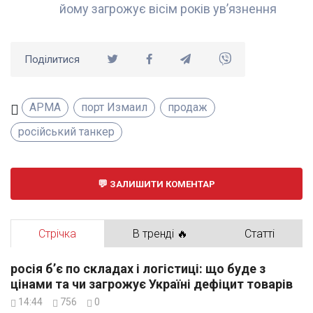
йому загрожує вісім років ув’язнення
Поділитися
АРМА
порт Измаил
продаж
російський танкер
ЗАЛИШИТИ КОМЕНТАР
Стрічка
В тренді 🔥
Статті
росія б’є по складах і логістиці: що буде з
цінами та чи загрожує Україні дефіцит товарів
14:44
756
0