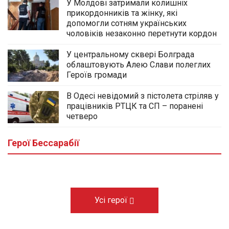
У Молдові затримали колишніх
прикордонників та жінку, які
допомогли сотням українських
чоловіків незаконно перетнути кордон
У центральному сквері Болграда
облаштовують Алею Слави полеглих
Героїв громади
В Одесі невідомий з пістолета стріляв у
працівників РТЦК та СП – поранені
У центральному сквері Болграда
четверо
облаштовують Алею Слави полеглих
Героїв громади
Герої Бессарабії
03.08.2026
Усі герої