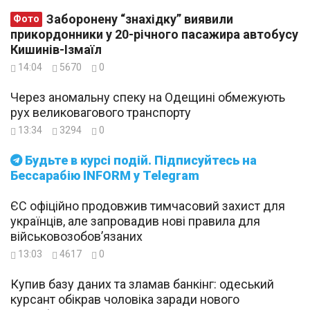
Заборонену “знахідку” виявили
Фото
прикордонники у 20-річного пасажира автобусу
Кишинів-Ізмаїл
14:04
5670
0
Через аномальну спеку на Одещині обмежують
рух великовагового транспорту
13:34
3294
0
Будьте в курсі подій. Підписуйтесь на
Бессарабію INFORM у Telegram
ЄС офіційно продовжив тимчасовий захист для
українців, але запровадив нові правила для
військовозобов’язаних
13:03
4617
0
Купив базу даних та зламав банкінг: одеський
курсант обікрав чоловіка заради нового