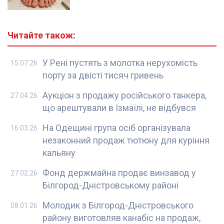
Читайте також:
У Рені пустять з молотка нерухомість
15.07.26
порту за двісті тисяч гривень
Аукціон з продажу російського танкера,
27.04.26
що арештували в Ізмаїлі, не відбувся
На Одещині група осіб організувала
16.03.26
незаконний продаж тютюну для куріння
кальяну
Фонд держмайна продає винзавод у
27.02.26
Білгород-Дністровському районі
Молодик з Білгород-Дністровського
08.01.26
району виготовляв канабіс на продаж,