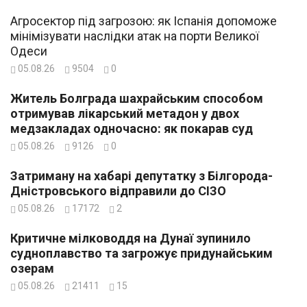
Агросектор під загрозою: як Іспанія допоможе
мінімізувати наслідки атак на порти Великої
Одеси
05.08.26
9504
0
Житель Болграда шахрайським способом
отримував лікарський метадон у двох
медзакладах одночасно: як покарав суд
05.08.26
9126
0
Затриману на хабарі депутатку з Білгорода-
Дністровського відправили до СІЗО
05.08.26
17172
2
Критичне мілководдя на Дунаї зупинило
судноплавство та загрожує придунайським
озерам
05.08.26
21411
15