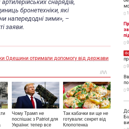
бе
 артилерійських снарядів,
мо
диниць бронетехніки, які
1
їни напередодні зими», –
Пр
ті заяви.
за
пі
0
Ф
ки Одещини отримали допомогу від держави
пр
0
Вв
по
0
До
Бі
ви