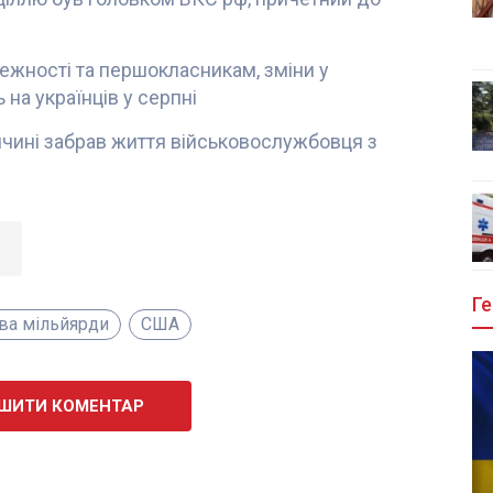
лежності та першокласникам, зміни у
 на українців у серпні
чині забрав життя військовослужбовця з
Ге
ва мільйярди
США
ШИТИ КОМЕНТАР