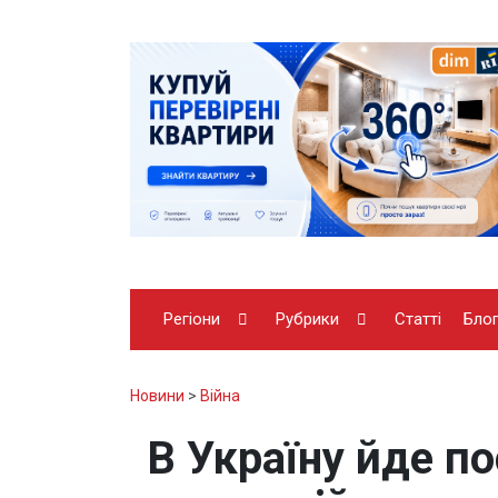
Регіони
Рубрики
Статті
Бло
Новини
>
Війна
В Україну йде п