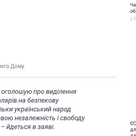
Че
об
1
лого Дому.
ю оголошую про виділення
ларів на безпекову
ільки український народ
вою незалежність і свободу
ЄС
, – йдеться в заяві.
дл
дл