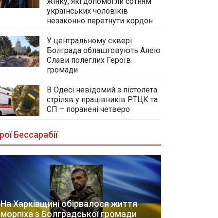
жінку, які допомогли сотням
українських чоловіків
незаконно перетнути кордон
У центральному сквері
Болграда облаштовують Алею
Слави полеглих Героїв
громади
В Одесі невідомий з пістолета
стріляв у працівників РТЦК та
СП – поранені четверо
рої Бессарабії
На Харківщині обірвалося життя
морпіха з Болградської громади