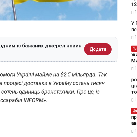
12
1
У 
по
1
 одним із бажаних джерел новин
Ге
Додати
жи
Ми
1
моги Україні майже на $2,5 мільярда. Так,
ро
 процесі доставки в Україну сотень тисяч
ці
 сотень одиниць бронетехніки. Про це, із
то
1
ессарабія INFORM».
Ф
пр
ав
1