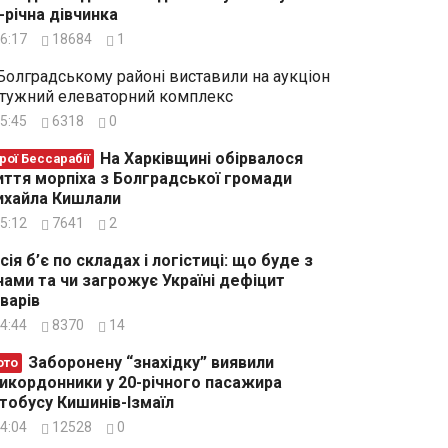
-річна дівчинка
6:17
18684
1
Болградському районі виставили на аукціон
тужний елеваторний комплекс
5:45
6318
0
На Харківщині обірвалося
рої Бессарабії
ття морпіха з Болградської громади
хайла Кишлали
5:12
7641
2
сія б’є по складах і логістиці: що буде з
нами та чи загрожує Україні дефіцит
варів
4:44
8370
14
Заборонену “знахідку” виявили
ото
икордонники у 20-річного пасажира
тобусу Кишинів-Ізмаїл
4:04
12528
0