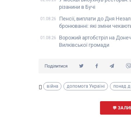
різанини в Бучі
Пенсії, виплати до Дня Неза
01.08.26
бронюванні: які зміни чекають
Ворожий артобстріл на Донеч
01.08.26
Вилківської громади
Поділитися
війна
допомога Україні
понад д
ЗАЛИ