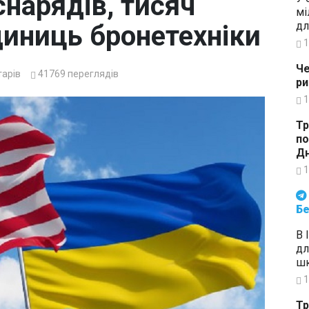
снарядів, тисяч
мі
дл
одиниць бронетехніки
1
Че
арів
41769
переглядів
ри
1
Тр
по
Дн
1
Будьте в курсі подій. Підпи
Бе
В 
дл
шк
1
Тр