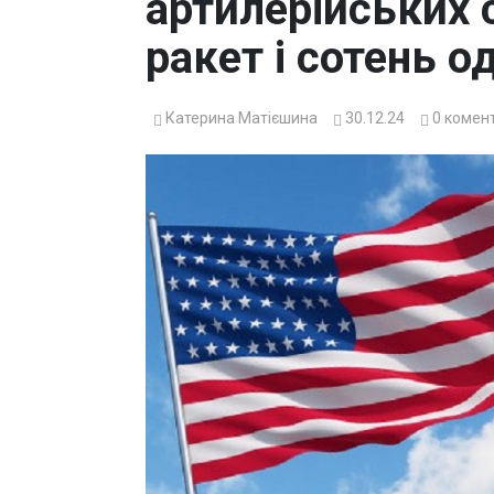
артилерійських 
ракет і сотень 
Катерина Матієшина
30.12.24
0
комент