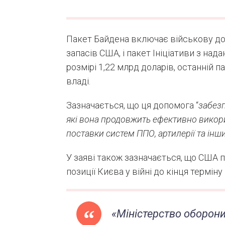
Пакет Байдена включає військову допо
запасів США, і пакет Ініціативи з над
розмірі 1,22 млрд доларів, останній 
владі.
Зазначається, що ця допомога “
забезп
які вона продовжить ефективно викори
поставки систем ППО, артилерії та ін
У заяві також зазначається, що США
позиції Києва у війні до кінця термі
«Міністерство оборони