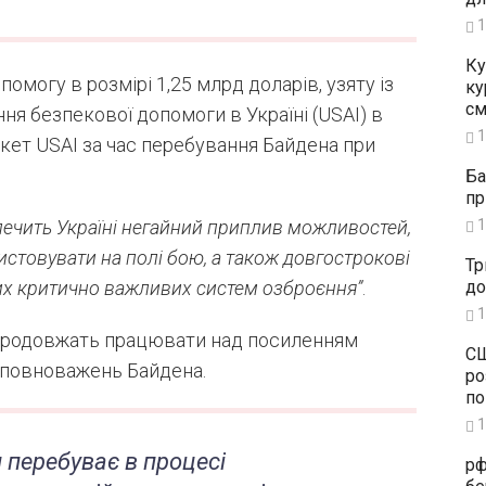
1
Ку
могу в розмірі 1,25 млрд доларів, узяту із
ку
см
ання безпекової допомоги в Україні (USAI) в
1
пакет USAI за час перебування Байдена при
Ба
пр
1
ечить Україні негайний приплив можливостей,
стовувати на полі бою, а також довгострокові
Тр
до
ших критично важливих систем озброєння”
.
1
 продовжать працювати над посиленням
СШ
ну повноважень Байдена.
ро
по
1
 перебуває в процесі
рф