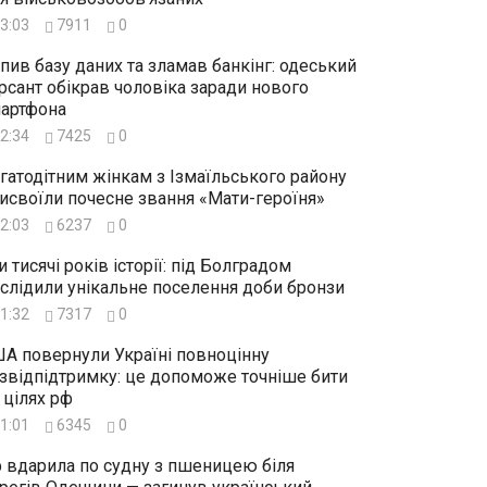
3:03
7911
0
пив базу даних та зламав банкінг: одеський
рсант обікрав чоловіка заради нового
артфона
2:34
7425
0
гатодітним жінкам з Ізмаїльського району
исвоїли почесне звання «Мати-героїня»
2:03
6237
0
и тисячі років історії: під Болградом
слідили унікальне поселення доби бронзи
1:32
7317
0
А повернули Україні повноцінну
звідпідтримку: це допоможе точніше бити
 цілях рф
1:01
6345
0
 вдарила по судну з пшеницею біля