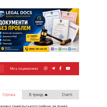
Ми у соцмережах:
Стрічка
В тренді 🔥
Статті
селищі Ізмаїльського району за понад