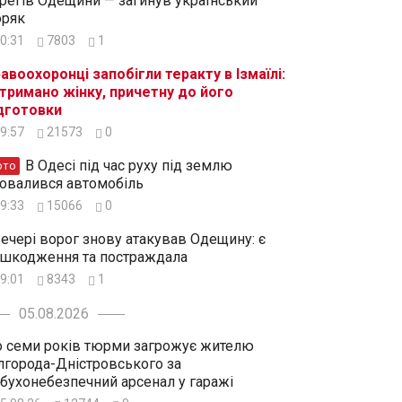
регів Одещини — загинув український
ряк
0:31
7803
1
авоохоронці запобігли теракту в Ізмаїлі:
тримано жінку, причетну до його
дготовки
9:57
21573
0
В Одесі під час руху під землю
ото
овалився автомобіль
9:33
15066
0
ечері ворог знову атакував Одещину: є
шкодження та постраждала
9:01
8343
1
05.08.2026
 семи років тюрми загрожує жителю
лгорода-Дністровського за
бухонебезпечний арсенал у гаражі