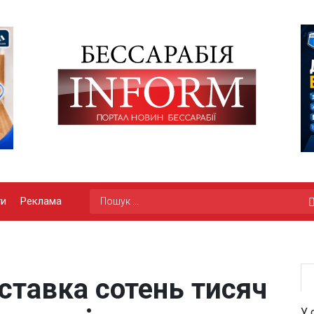
ги
Реклама
оставка сотень тисяч
У 