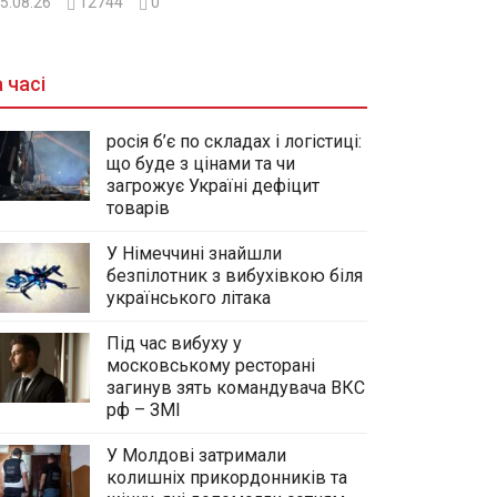
5.08.26
12744
0
 часі
росія б’є по складах і логістиці:
що буде з цінами та чи
загрожує Україні дефіцит
товарів
У Німеччині знайшли
безпілотник з вибухівкою біля
українського літака
Під час вибуху у
московському ресторані
загинув зять командувача ВКС
рф – ЗМІ
У Молдові затримали
колишніх прикордонників та