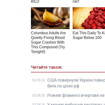
Читайте також:
США повернули Україні повно
06.08.26
бити по цілях рф
Рожеві фламінго вчергове не
02.08.26
У москві вибухнув ресторан:
02.08.26