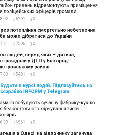
льйон гривень відремонтують приміщення
я поліцейських офіцерів громади
8:02
6291
0
рез потепління смертельно небезпечна
ба може дібратися до України
7:31
7506
0
оє людей, серед яких – дитина,
страждали у ДТП у Білгород-
істровському районі
7:00
5481
0
суйтесь на
ссарабію INFORM у Telegram
Ізмаїлі побудують сучасну фабрику-кухню
я безкоштовного харчування тисяч
олярів
6:39
6561
0
агедія в Одесі: на відпочинку загинула