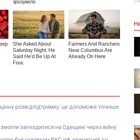
0
На
цінну розвідпідтримку: це допоможе точніше
 змогли загніздитися на Одещині через війну
 ціллю був головком ВКС рф, причетний до