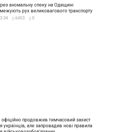
рез аномальну спеку на Одещині
межують рух великовагового транспорту
3:34
6453
0
 офіційно продовжив тимчасовий захист
я українців, але запровадив нові правила
я військовозобов’язаних