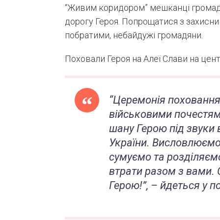
“Живим коридором” мешканці громади
дорогу Героя. Попрощатися з захиснико
побратими, небайдужі громадяни.
Поховали Героя на Алеї Слави на цен
“Церемонія поховання
військовими почестям
шану Герою під звуки 
України.
Висловлюємо 
сумуємо та розділяємо
втрати разом з вами.
Герою!”, – йдеться у п