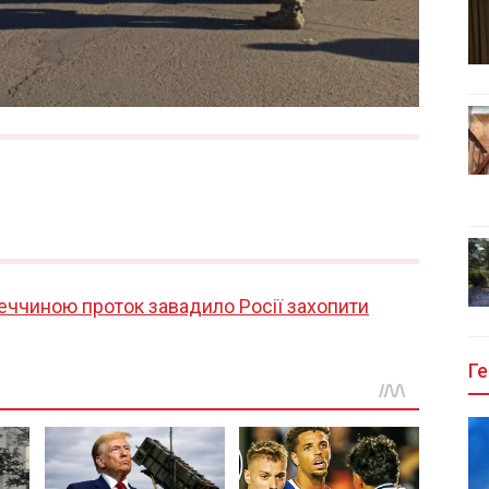
еччиною проток завадило Росії захопити
Ге