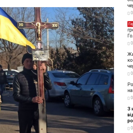
че
0
Ге
гр
Го
0
Жи
ко
че
0
Ро
на
0
З 
ві
ро
0