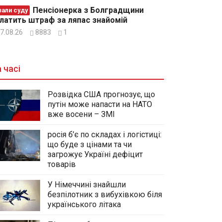
Пенсіонерка з Болградщини
зали суду
латить штраф за ляпас знайомій
7.08.26
8883
1
 часі
Розвідка США прогнозує, що
путін може напасти на НАТО
вже восени – ЗМІ
росія б’є по складах і логістиці:
що буде з цінами та чи
загрожує Україні дефіцит
товарів
У Німеччині знайшли
безпілотник з вибухівкою біля
українського літака