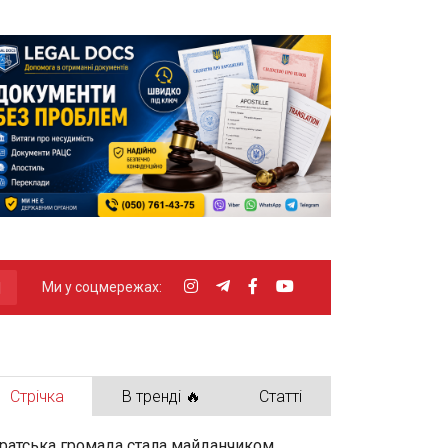
Ми у соцмережах:
Стрічка
В тренді 🔥
Статті
ратська громада стала майданчиком