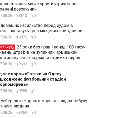
допостачання може зрости утричі через
овлені розрахунки
7.08.26
8613
0
 домашнє насильство перед судом в
маїлі постануть троє місцевих кривдників
7.08.26
9072
0
23 роки без прав і понад 100 тисяч
зали суду
ивень штрафів не зупинили: арцизький
дій знову сів за кермо та отримав вирок
7.08.26
9693
0
д час ворожої атаки на Одесу
шкоджено футбольний стадіон
Чорноморець»
7.08.26
9558
1
 узбережжі Чорного моря внаслідок вибуху
гинула людина
7.08.26
9369
0