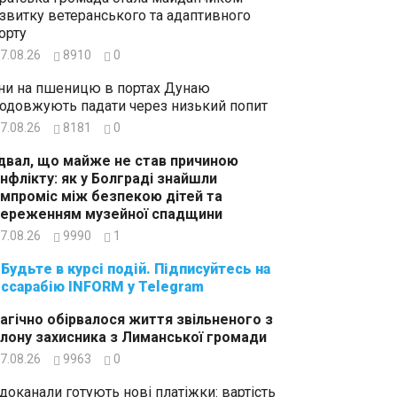
звитку ветеранського та адаптивного
орту
7.08.26
8910
0
ни на пшеницю в портах Дунаю
одовжують падати через низький попит
7.08.26
8181
0
двал, що майже не став причиною
нфлікту: як у Болграді знайшли
мпроміс між безпекою дітей та
ереженням музейної спадщини
7.08.26
9990
1
суйтесь на
ссарабію INFORM у Telegram
агічно обірвалося життя звільненого з
лону захисника з Лиманської громади
7.08.26
9963
0
доканали готують нові платіжки: вартість