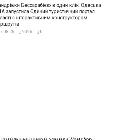
ндрівки Бессарабією в один клік: Одеська
А запустила Єдиний туристичний портал
ласті з інтерактивним конструктором
ршрутів
7.08.26
9396
0
 Ізмаїльщині шахраї зламали WhatsApp