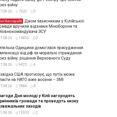
рез війну
7.08.26
7020
0
Двом захисникам з Кілійської
рої Бессарабії
омади вручили відзнаки Міноборони та
ловнокомандувача ЗСУ
7.08.26
14850
0
телька Одещини домоглася присудження
мпенсації від рф за моральні страждання
рез війну: рішення Верховного Суду
7.08.26
9423
4
звідка США прогнозує, що путін може
пасти на НАТО вже восени – ЗМІ
7.08.26
7884
8
нагоди Дня молоді у Кілії нагородять
дмінників громади та проведуть низку
зважальних заходів
7.08.26
12933
2