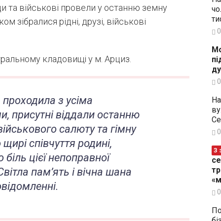
 та військові провели у останню земну
чо
ти
м зібралися рідні, друзі, військові
0
Мо
тральному кладовищі у м. Арциз.
пі
ду
0
 проходила з усіма
На
ву
и, присутні віддали останню
Се
військового салюту та гімну
0
щирі співчуття родині,
З 
 біль цієї непоправної
се
тр
Світла пам’ять і вічна шана
«м
овідомленні.
0
По
бі