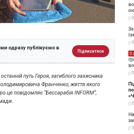
во
он
0
За
Із
0
 ми одразу публікуємо в
Підписатися
З 
гр
во
0
останній путь Героя, загиблого захисника
 Володимировича Франченко, життя якого
Пі
по
ро це повідомляє “Бессарабія INFORM”,
«
омади.
0
На
за
0