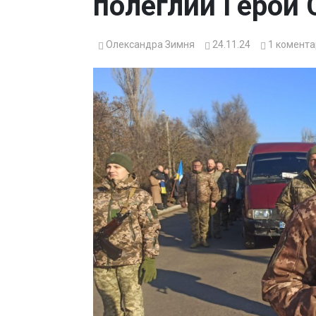
полеглий Герой 
Олександра Зимня
24.11.24
1
комента