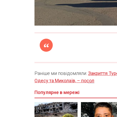
Раніше ми повідомляли:
Закриття Тур
Одесу та Миколаїв, – посол