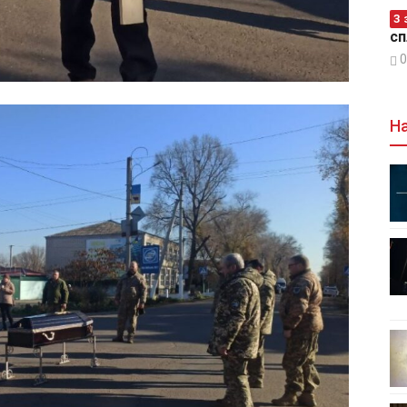
З 
сп
0
На