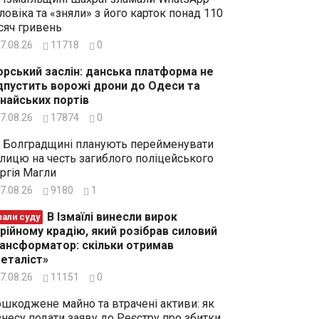
ловіка та «зняли» з його карток понад 110
сяч гривень
7.08.26
11718
0
рський заслін: данська платформа не
дпустить ворожі дрони до Одеси та
найських портів
7.08.26
17874
0
 Болградщині планують перейменувати
лицю на честь загиблого поліцейського
ргія Магли
7.08.26
9180
1
В Ізмаїлі винесли вирок
зали суду
рійному крадію, який розібрав силовий
ансформатор: скільки отримав
еталіст»
7.08.26
11151
0
шкоджене майно та втрачені активи: як
знесу подати заяву до Реєстру про збитки