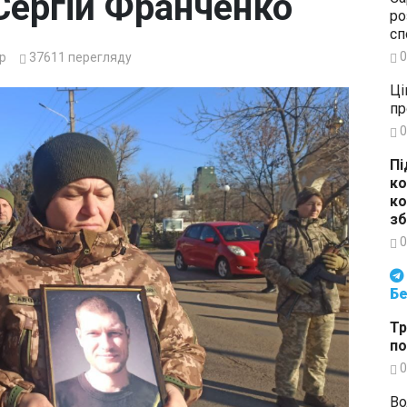
Сергій Франченко
ро
сп
0
р
37611
перегляду
Ці
пр
0
Пі
ко
ко
зб
0
Будьте в курсі подій. Підпи
Бе
Тр
по
0
Во