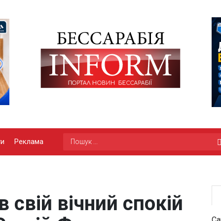
ги
Реклама
 свій вічний спокій
Са