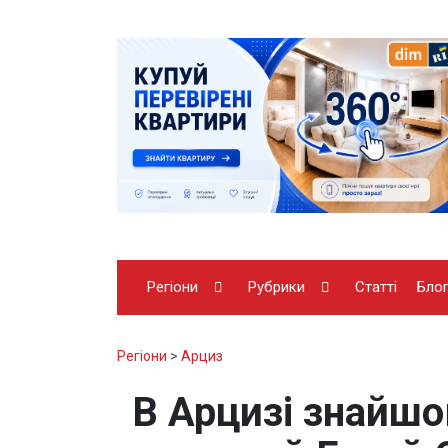
Регіони
Рубрики
Статті
Бло
Регіони
>
Арциз
В Арцизі знайшов