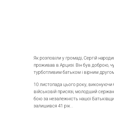
Як розповіли у громаді, Сергій народив
проживав в Арцизі. Він був доброю,
турботливим батьком і вірним друго
10 листопада цього року, виконуючи
військовій присязі, молодший сержа
бою за незалежність нашої Батьківщ
залишився 41 рік…