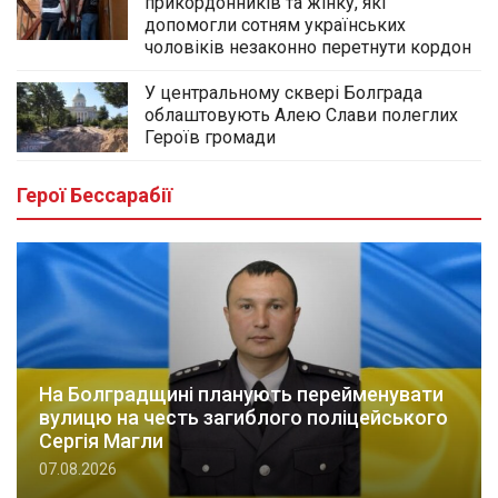
прикордонників та жінку, які
допомогли сотням українських
чоловіків незаконно перетнути кордон
У центральному сквері Болграда
облаштовують Алею Слави полеглих
Героїв громади
Герої Бессарабії
На Болградщині планують перейменувати
вулицю на честь загиблого поліцейського
Сергія Магли
07.08.2026