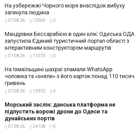
На узбережжі Чорного моря внаслідок вибуху
загинула людина
07.08.26
12069
0
Мандрівки Бессарабією в один клік: Одеська ОДА
запустила Єдиний туристичний портал області з
інтерактивним конструктором маршрутів
07.08.26
11070
0
На Ізмаїльщині шахраї зламали WhatsApp
чоловіка та «зняли» з його карток понад 110 тисяч
гривень
07.08.26
13932
0
Морський заслін: данська платформа не
підпустить ворожі дрони до Одеси та
дунайських портів
07.08.26
24138
0