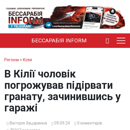
БЕССАРАБІЯ INFORM
Регіони
>
Кілія
В Кілії чоловік
погрожував підірвати
гранату, зачинившись у
гаражі
Вікторія Зацаринна
09.09.24
0
коментарів