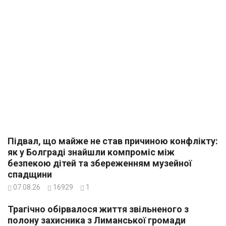
Підвал, що майже не став причиною конфлікту:
як у Болграді знайшли компроміс між
безпекою дітей та збереженням музейної
спадщини
07.08.26
16929
1
Трагічно обірвалося життя звільненого з
полону захисника з Лиманської громади