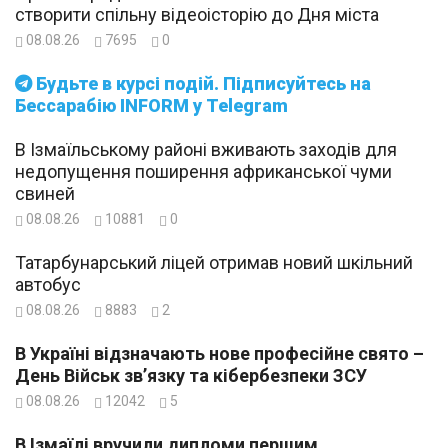
створити спільну відеоісторію до Дня міста
08.08.26
7695
0
Будьте в курсі подій. Підписуйтесь на
Бессарабію INFORM у Telegram
В Ізмаїльському районі вживають заходів для
недопущення поширення африканської чуми
свиней
08.08.26
10881
0
Татарбунарський ліцей отримав новий шкільний
автобус
08.08.26
8883
2
В Україні відзначають нове професійне свято –
День Військ зв’язку та кібербезпеки ЗСУ
08.08.26
12042
5
В Ізмаїлі вручили дипломи першим