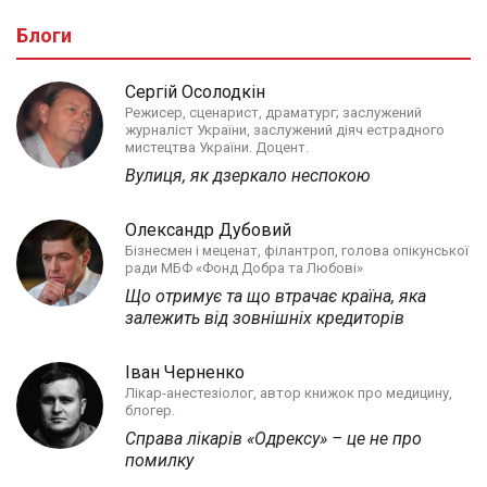
Блоги
Сергій Осолодкін
Режисер, сценарист, драматург; заслужений
журналіст України, заслужений діяч естрадного
мистецтва України. Доцент.
Вулиця, як дзеркало неспокою
Олександр Дубовий
Бізнесмен і меценат, філантроп, голова опікунської
ради МБФ «Фонд Добра та Любові»
Що отримує та що втрачає країна, яка
залежить від зовнішніх кредиторів
Іван Черненко
Лікар-анестезіолог, автор книжок про медицину,
блогер.
Справа лікарів «Одрексу» – це не про
помилку