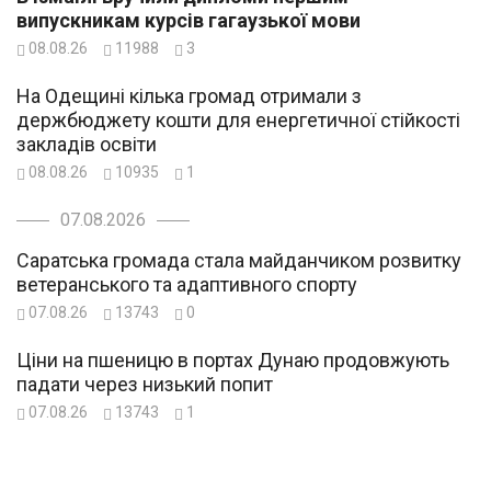
випускникам курсів гагаузької мови
08.08.26
11988
3
На Одещині кілька громад отримали з
держбюджету кошти для енергетичної стійкості
закладів освіти
08.08.26
10935
1
07.08.2026
Саратська громада стала майданчиком розвитку
ветеранського та адаптивного спорту
07.08.26
13743
0
Ціни на пшеницю в портах Дунаю продовжують
падати через низький попит
07.08.26
13743
1