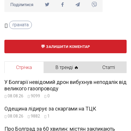
Поділитися
граната
ЗАЛИШИТИ КОМЕНТАР
Стрічка
В тренді 🔥
Статті
У Болгарії невідомий дрон вибухнув неподалік від
великого газопроводу
08.08.26
9099
0
Одещина лідирує за скаргами на ТЦК
08.08.26
9882
1
Про Болград за 60 хвилин: містян закликають