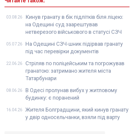
Читайте також:
Кинув гранату в бік підлітків біля ліцею:
03.08.26
на Одещині суд заарештував
нетверезого військового в статусі СЗЧ
На Одещині СЗЧ-шник підірвав гранату
05.07.26
під час перевірки документів
Стріляв по поліцейським та погрожував
22.06.26
гранатою: затримано жителя міста
Татарбунари
В Одесі пролунав вибух у житловому
08.06.26
будинку: є поранений
Жителя Болградщини, який кинув гранату
16.04.26
у двір односельчанки, взяли під варту