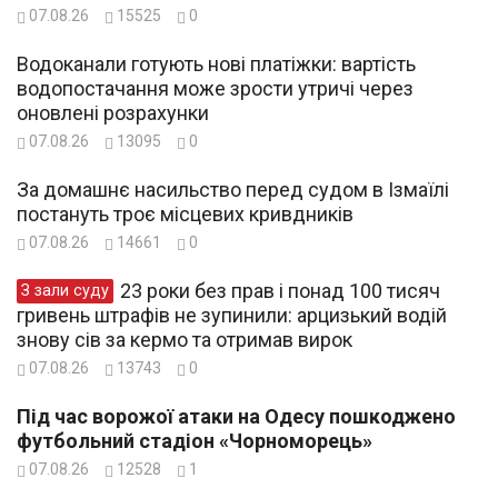
07.08.26
15525
0
Водоканали готують нові платіжки: вартість
водопостачання може зрости утричі через
оновлені розрахунки
07.08.26
13095
0
За домашнє насильство перед судом в Ізмаїлі
постануть троє місцевих кривдників
07.08.26
14661
0
23 роки без прав і понад 100 тисяч
З зали суду
гривень штрафів не зупинили: арцизький водій
знову сів за кермо та отримав вирок
07.08.26
13743
0
Під час ворожої атаки на Одесу пошкоджено
футбольний стадіон «Чорноморець»
07.08.26
12528
1