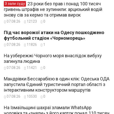
23 роки без прав і понад 100 тисяч
З зали суду
гривень штрафів не зупинили: арцизький водій
знову сів за кермо та отримав вирок
07.08.26
12123
0
Під час ворожої атаки на Одесу пошкоджено
футбольний стадіон «Чорноморець»
07.08.26
11826
1
На узбережжі Чорного моря внаслідок вибуху
загинула людина
07.08.26
11421
0
Мандрівки Бессарабією в один клік: Одеська ОДА
запустила Єдиний туристичний портал області з
інтерактивним конструктором маршрутів
07.08.26
10530
0
На Ізмаїльщині шахраї зламали WhatsApp
чоловіка та «зняли» з його карток понад 110 тисяч