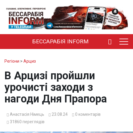
БЕССАРАБІЯ INFORM
Регіони
>
Арциз
В Арцизі пройшли
урочисті заходи з
нагоди Дня Прапора
Анастасія Німець
23.08.24
0
коментарів
31860
переглядів