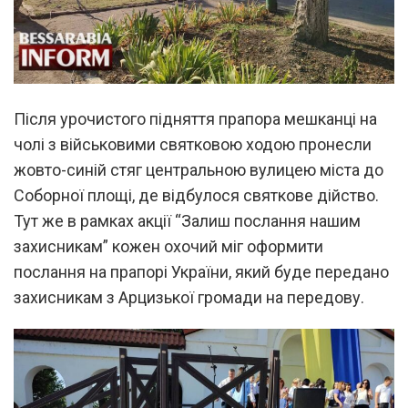
Після урочистого підняття прапора мешканці на
чолі з військовими святковою ходою пронесли
жовто-синій стяг центральною вулицею міста до
Соборної площі, де відбулося святкове дійство.
Тут же в рамках акції “Залиш послання нашим
захисникам” кожен охочий міг оформити
послання на прапорі України, який буде передано
захисникам з Арцизької громади на передову.