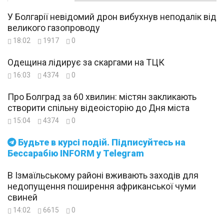
У Болгарії невідомий дрон вибухнув неподалік від
великого газопроводу
18:02
1917
0
Одещина лідирує за скаргами на ТЦК
16:03
4374
0
Про Болград за 60 хвилин: містян закликають
створити спільну відеоісторію до Дня міста
15:04
4374
0
Будьте в курсі подій. Підписуйтесь на
Бессарабію INFORM у Telegram
В Ізмаїльському районі вживають заходів для
недопущення поширення африканської чуми
свиней
14:02
6615
0