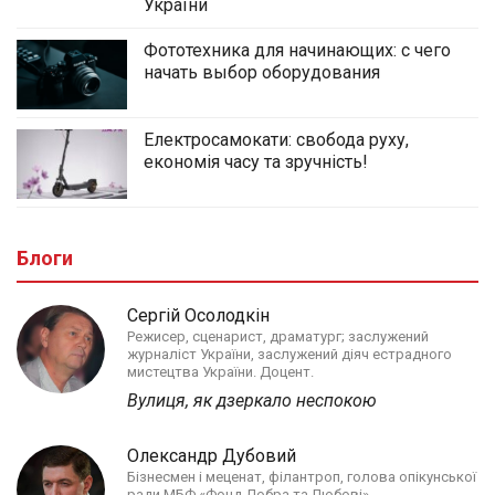
України
Фототехника для начинающих: с чего
начать выбор оборудования
Електросамокати: свобода руху,
економія часу та зручність!
Блоги
Сергій Осолодкін
Режисер, сценарист, драматург; заслужений
журналіст України, заслужений діяч естрадного
мистецтва України. Доцент.
Вулиця, як дзеркало неспокою
Олександр Дубовий
Бізнесмен і меценат, філантроп, голова опікунської
ради МБФ «Фонд Добра та Любові»