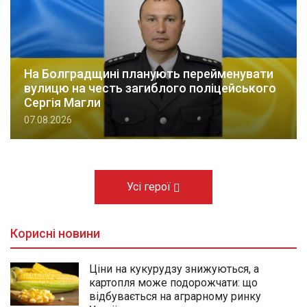
На Болградщині планують перейменувати
вулицю на честь загиблого поліцейського
Сергія Магли
07.08.2026
Усі герої
Корисні новини
Ціни на кукурудзу знижуються, а
картопля може подорожчати: що
відбувається на аграрному ринку