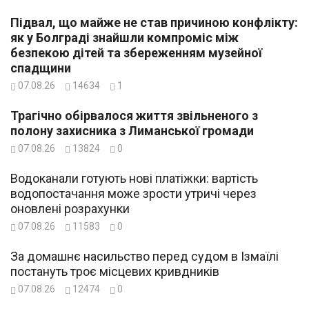
Підвал, що майже не став причиною конфлікту:
як у Болграді знайшли компроміс між
безпекою дітей та збереженням музейної
спадщини
07.08.26
14634
1
Трагічно обірвалося життя звільненого з
полону захисника з Лиманської громади
07.08.26
13824
0
Водоканали готують нові платіжки: вартість
водопостачання може зрости утричі через
оновлені розрахунки
07.08.26
11583
0
За домашнє насильство перед судом в Ізмаїлі
постануть троє місцевих кривдників
07.08.26
12474
0