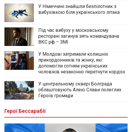
У Німеччині знайшли безпілотник з
вибухівкою біля українського літака
Під час вибуху у московському
ресторані загинув зять командувача
ВКС рф – ЗМІ
У Молдові затримали колишніх
прикордонників та жінку, які
допомогли сотням українських
чоловіків незаконно перетнути кордон
У центральному сквері Болграда
облаштовують Алею Слави полеглих
Героїв громади
Герої Бессарабії