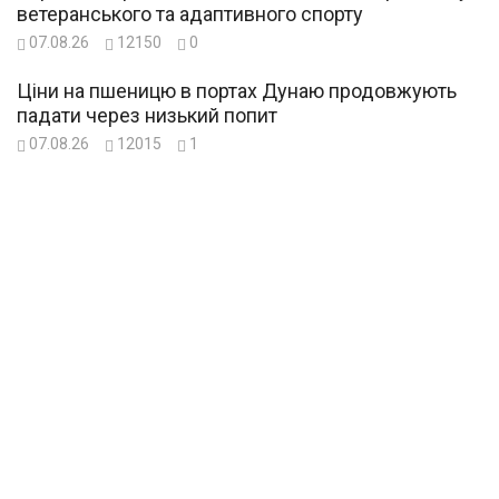
ветеранського та адаптивного спорту
07.08.26
12150
0
Ціни на пшеницю в портах Дунаю продовжують
падати через низький попит
07.08.26
12015
1