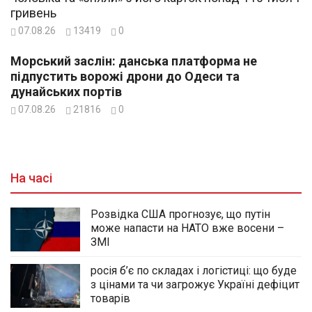
гривень
07.08.26
13419
0
Морський заслін: данська платформа не
підпустить ворожі дрони до Одеси та
дунайських портів
07.08.26
21816
0
На часі
Розвідка США прогнозує, що путін
може напасти на НАТО вже восени –
ЗМІ
росія б’є по складах і логістиці: що буде
з цінами та чи загрожує Україні дефіцит
товарів