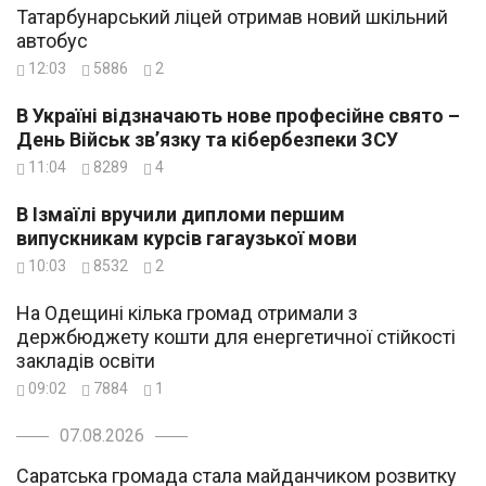
Татарбунарський ліцей отримав новий шкільний
автобус
12:03
5886
2
В Україні відзначають нове професійне свято –
День Військ зв’язку та кібербезпеки ЗСУ
11:04
8289
4
В Ізмаїлі вручили дипломи першим
випускникам курсів гагаузької мови
10:03
8532
2
На Одещині кілька громад отримали з
держбюджету кошти для енергетичної стійкості
закладів освіти
09:02
7884
1
07.08.2026
Саратська громада стала майданчиком розвитку