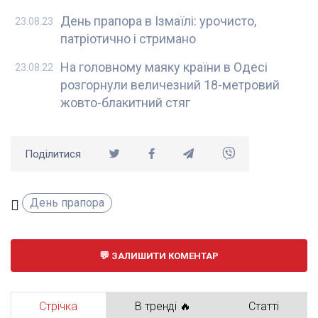
День прапора в Ізмаїлі: урочисто,
23.08.23
патріотично і стримано
На головному маяку країни в Одесі
23.08.22
розгорнули величезний 18-метровий
жовто-блакитний стяг
Поділитися
День прапора
ЗАЛИШИТИ КОМЕНТАР
Стрічка
В тренді 🔥
Статті