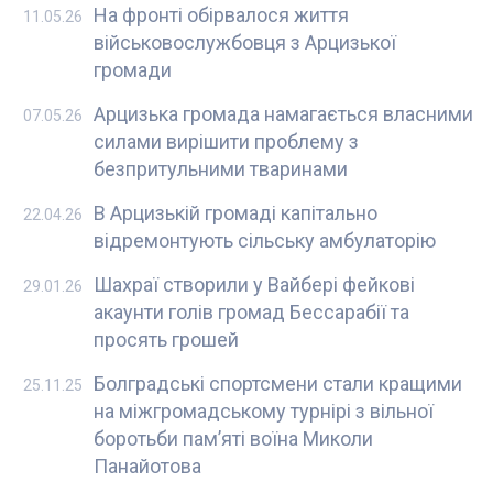
На фронті обірвалося життя
11.05.26
військовослужбовця з Арцизької
громади
Арцизька громада намагається власними
07.05.26
силами вирішити проблему з
безпритульними тваринами
В Арцизькій громаді капітально
22.04.26
відремонтують сільську амбулаторію
Шахраї створили у Вайбері фейкові
29.01.26
акаунти голів громад Бессарабії та
просять грошей
Болградські спортсмени стали кращими
25.11.25
на міжгромадському турнірі з вільної
боротьби пам’яті воїна Миколи
Панайотова