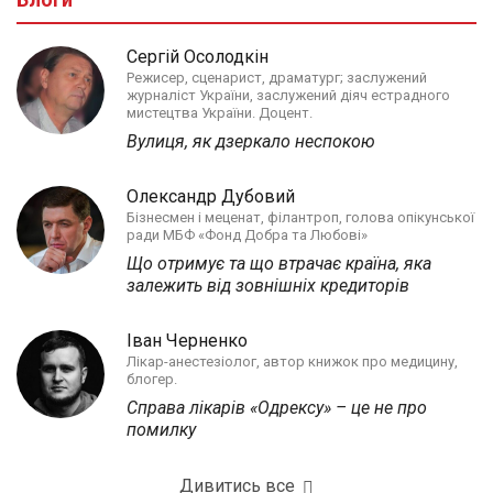
Сергій Осолодкін
Режисер, сценарист, драматург; заслужений
журналіст України, заслужений діяч естрадного
мистецтва України. Доцент.
Вулиця, як дзеркало неспокою
Олександр Дубовий
Бізнесмен і меценат, філантроп, голова опікунської
ради МБФ «Фонд Добра та Любові»
Що отримує та що втрачає країна, яка
залежить від зовнішніх кредиторів
Іван Черненко
Лікар-анестезіолог, автор книжок про медицину,
блогер.
Справа лікарів «Одрексу» – це не про
помилку
Дивитись все