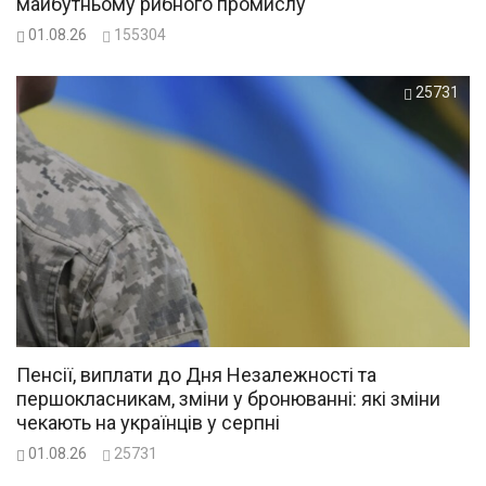
майбутньому рибного промислу
01.08.26
155304
25731
Пенсії, виплати до Дня Незалежності та
першокласникам, зміни у бронюванні: які зміни
чекають на українців у серпні
01.08.26
25731