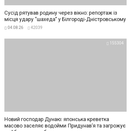
Сусід рятував родину через вікно: репортаж із
місця удару “шахеда” у Білгороді-Дністровському
04.08.26
42039
155304
Новий господар Дунаю: японська креветка
масово заселяє водойми Придунав’я та загрожує