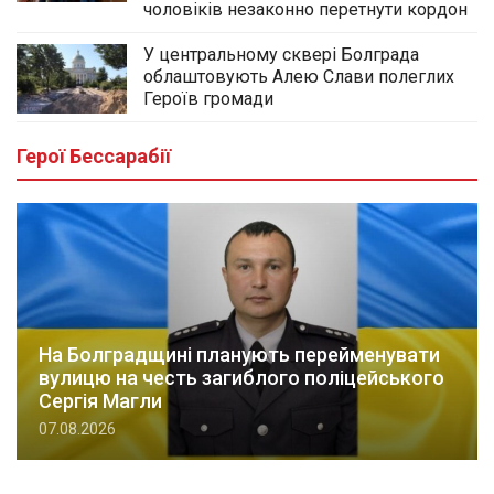
чоловіків незаконно перетнути кордон
У центральному сквері Болграда
облаштовують Алею Слави полеглих
Героїв громади
Герої Бессарабії
На Болградщині планують перейменувати
вулицю на честь загиблого поліцейського
Сергія Магли
07.08.2026