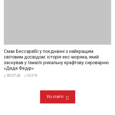
Смак Бессарабії у поєднанні з найкращим
світовим досвідом: історія екс-моряка, який
заснував у Ізмаїлі унікальну крафтову сироварню
«Дядя Федір»
30.07.26
60318
Усі статті