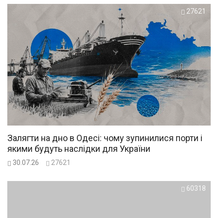
27621
Залягти на дно в Одесі: чому зупинилися порти і
якими будуть наслідки для України
30.07.26
27621
60318