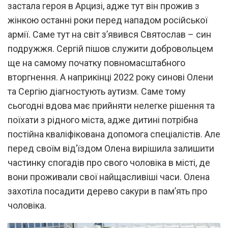
застала героя в Арцизі, адже тут він прожив з
жінкою останні роки перед нападом російської
армії. Саме тут на світ з’явився Святослав – син
подружжя. Сергій пішов служити добровольцем
ще на самому початку повномасштабного
вторгнення. А наприкінці 2022 року синові Олени
та Сергію діагностують аутизм. Саме тому
сьогодні вдова має прийняти нелегке рішення та
поїхати з рідного міста, адже дитині потрібна
постійна кваліфікована допомога спеціалістів. Але
перед своїм від’їздом Олена вирішила залишити
частинку спогадів про свого чоловіка в місті, де
вони проживали свої найщасливіші часи. Олена
захотіла посадити дерево сакури в пам’ять про
чоловіка.