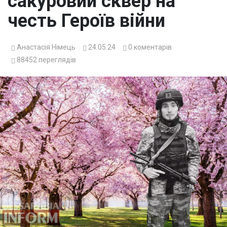
сакуровий сквер на
честь Героїв війни
Анастасія Німець
24.05.24
0
коментарів
88452
переглядів