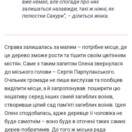
вже немає, але спогади про них
залишаться назавжди, такі ж ніжні, як
пелюстки Сакури”, – ділиться жінка.
Справа залишалась за малим – потрібне місце, де
це дерево зможе рости та тішити своїм цвітінням
містян. Саме з таким запитом Олена звернулася
до міського голови – Сергія Парпуланського.
Очільник громади не лише вислухав та пообіцяв
виділити місце, а й запропонував поширити цю
ініціативу серед інших сімей загиблих воїнів,
створивши цілий сад пам’яті загиблих воїнів. Ідея
Олені сподобалась, адже деревце її чоловіка не
буде самотнім – воно буде в оточені таких самих
дерев-побратимів. До того ж міська рада