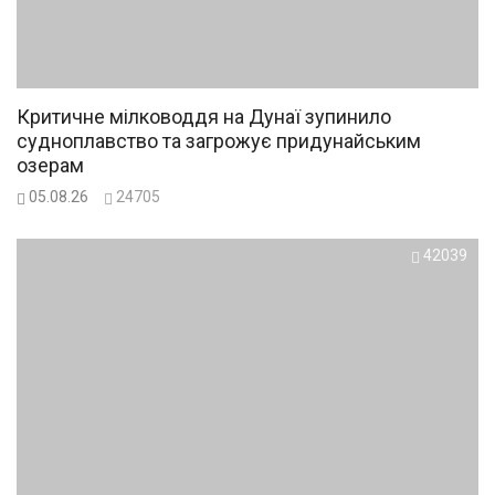
Критичне мілководдя на Дунаї зупинило
судноплавство та загрожує придунайським
озерам
05.08.26
24705
42039