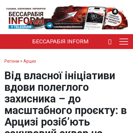
БЕССАРАБІЯ INFORM
Регіони
>
Арциз
Від власної ініціативи
вдови полеглого
захисника – до
масштабного проєкту: в
Арцизі розіб’ють