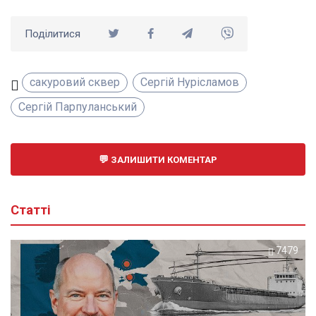
Поділитися
сакуровий сквер
Сергій Нурісламов
Сергій Парпуланський
ЗАЛИШИТИ КОМЕНТАР
Статті
7479