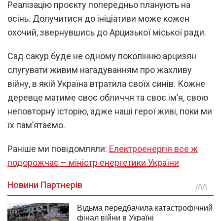
Реалізацію проєкту попередньо планують на
осінь. Долучитися до ініціативи може кожен
охочий, звернувшись до Арцизької міської ради.
Сад сакур буде не одному поколінню арцизян
слугувати живим нагадуванням про жахливу
війну, в якій Україна втратила своїх синів. Кожне
деревце матиме своє обличчя та своє ім’я, свою
неповторну історію, адже наші герої живі, поки ми
їх пам’ятаємо.
Раніше ми повідомляли:
Електроенергія все ж
подорожчає – міністр енергетики України