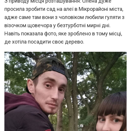
З приводу місця розташування: Олена дуже
просила зробити сад на алеї в Мікрорайоні міста,
адже саме там вони з чоловіком любили гуляти з
візочком щовечора у безтурботні мирні дні.
Навіть показала фото, яке зроблено в тому місці,
де хотіла посадити своє дерево.