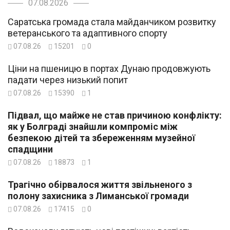
07.08.2026
Саратська громада стала майданчиком розвитку
ветеранського та адаптивного спорту
07.08.26
15201
0
Ціни на пшеницю в портах Дунаю продовжують
падати через низький попит
07.08.26
15390
1
Підвал, що майже не став причиною конфлікту:
як у Болграді знайшли компроміс між
безпекою дітей та збереженням музейної
спадщини
07.08.26
18873
1
Трагічно обірвалося життя звільненого з
полону захисника з Лиманської громади
07.08.26
17415
0