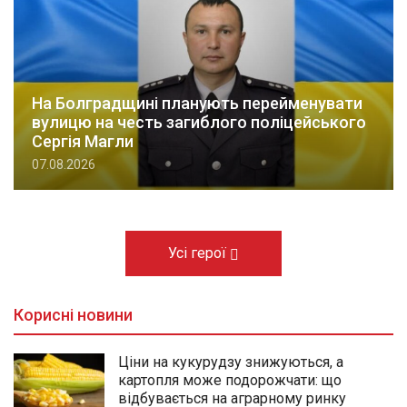
На Болградщині планують перейменувати
вулицю на честь загиблого поліцейського
Сергія Магли
07.08.2026
Усі герої
Корисні новини
Ціни на кукурудзу знижуються, а
картопля може подорожчати: що
відбувається на аграрному ринку