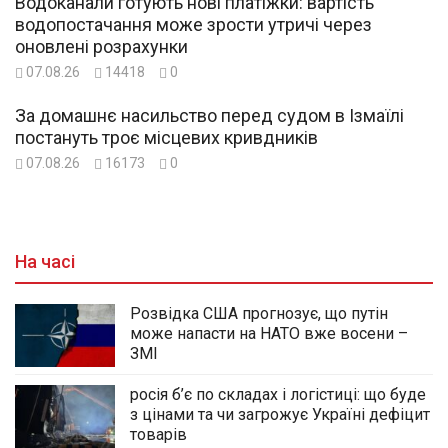
Водоканали готують нові платіжки: вартість
водопостачання може зрости утричі через
оновлені розрахунки
07.08.26
14418
0
За домашнє насильство перед судом в Ізмаїлі
постануть троє місцевих кривдників
07.08.26
16173
0
На часі
Розвідка США прогнозує, що путін
може напасти на НАТО вже восени –
ЗМІ
росія б’є по складах і логістиці: що буде
з цінами та чи загрожує Україні дефіцит
товарів