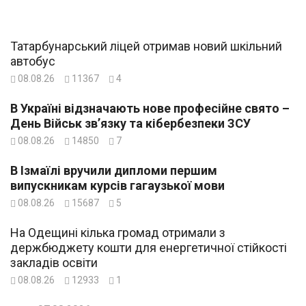
Татарбунарський ліцей отримав новий шкільний
автобус
08.08.26
11367
4
В Україні відзначають нове професійне свято –
День Військ зв’язку та кібербезпеки ЗСУ
08.08.26
14850
7
В Ізмаїлі вручили дипломи першим
випускникам курсів гагаузької мови
08.08.26
15687
5
На Одещині кілька громад отримали з
держбюджету кошти для енергетичної стійкості
закладів освіти
08.08.26
12933
1