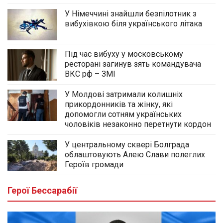
У Німеччині знайшли безпілотник з
вибухівкою біля українського літака
Під час вибуху у московському
ресторані загинув зять командувача
ВКС рф – ЗМІ
У Молдові затримали колишніх
прикордонників та жінку, які
допомогли сотням українських
чоловіків незаконно перетнути кордон
У центральному сквері Болграда
облаштовують Алею Слави полеглих
Героїв громади
Герої Бессарабії