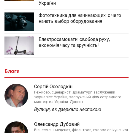
України
Фототехника для начинающих: с чего
начать выбор оборудования
Електросамокати: свобода руху,
економія часу та зручність!
Блоги
Сергій Осолодкін
Режисер, сценарист, драматург; заслужений
журналіст України, заслужений діяч естрадного
мистецтва України. Доцент.
Вулиця, як дзеркало неспокою
Олександр Дубовий
Бізнесмен і меценат, філантроп, голова опікунської