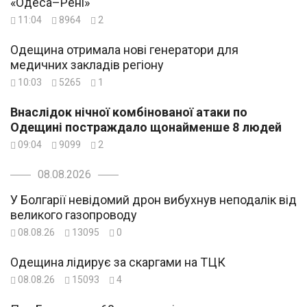
«Одеса–Рені»
11:04
8964
2
Одещина отримала нові генератори для
медичних закладів регіону
10:03
5265
1
Внаслідок нічної комбінованої атаки по
Одещині постраждало щонайменше 8 людей
09:04
9099
2
08.08.2026
У Болгарії невідомий дрон вибухнув неподалік від
великого газопроводу
08.08.26
13095
0
Одещина лідирує за скаргами на ТЦК
08.08.26
15093
4