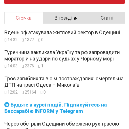
Стрічка
В тренді 🔥
Статті
Вдень рф атакувала житловий сектор в Одещині
14:32
1377
0
Туреччина закликала Україну та рф запровадити
мораторій на удари по суднах у Чорному морі
14:03
2376
1
Троє загиблих та вісім постраждалих: смертельна
ДТП на трасі Одеса – Миколаїв
12:02
25164
0
Будьте в курсі подій. Підписуйтесь на
Бессарабію INFORM у Telegram
Через обстріли Одещини обмежено рух трасою