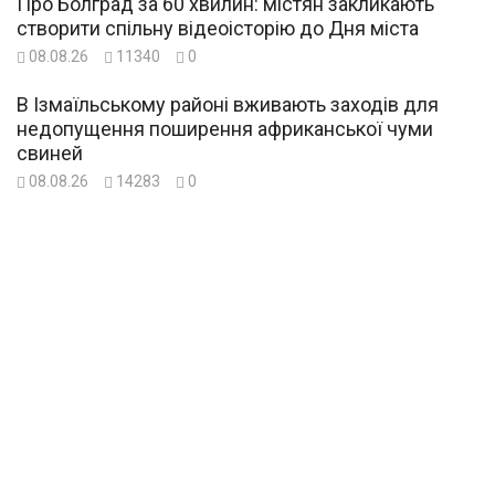
Про Болград за 60 хвилин: містян закликають
створити спільну відеоісторію до Дня міста
08.08.26
11340
0
В Ізмаїльському районі вживають заходів для
недопущення поширення африканської чуми
свиней
08.08.26
14283
0