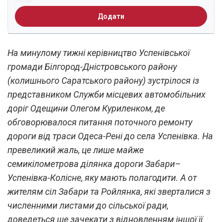
Додати
На минулому тижні керівництво Успенівської
громади Білгород-Дністровського району
(колишнього Саратського району) зустрілося із
представником Служби місцевих автомобільних
доріг Одещини Олегом Куриленком, де
обговорювалося питання поточного ремонту
дороги від траси Одеса-Рені до села Успенівка. На
превеликий жаль, це лише майже
семикілометрова ділянка дороги Забари–
Успенівка-Колісне, яку мають полагодити. А от
жителям сіл Забари та Ройлянка, які зверталися з
численними листами до сільської ради,
доведеться ще зачекати з відновленням іншої її