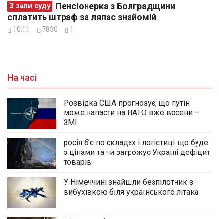
Пенсіонерка з Болградщини
З зали суду
сплатить штраф за ляпас знайомій
10:11
7830
1
На часі
Розвідка США прогнозує, що путін
може напасти на НАТО вже восени –
ЗМІ
росія б’є по складах і логістиці: що буде
з цінами та чи загрожує Україні дефіцит
товарів
У Німеччині знайшли безпілотник з
вибухівкою біля українського літака