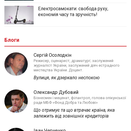
Електросамокати: свобода руху,
економія часу та зручність!
Блоги
Сергій Осолодкін
Режисер, сценарист, драматург; заслужений
журналіст України, заслужений діяч естрадного
мистецтва України. Доцент.
Вулиця, як дзеркало неспокою
Олександр Дубовий
Бізнесмен і меценат, філантроп, голова опікунської
ради МБФ «Фонд Добра та Любові»
Що отримує та що втрачає країна, яка
залежить від зовнішніх кредиторів
Іван Черненко