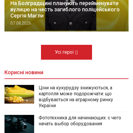
На Болградщині планують перейменувати
вулицю на честь загиблого поліцейського
Сергія Магли
07.08.2026
Усі герої
Корисні новини
Ціни на кукурудзу знижуються, а
картопля може подорожчати: що
відбувається на аграрному ринку
України
Фототехника для начинающих: с чего
начать выбор оборудования