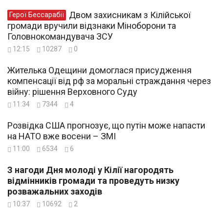
Двом захисникам з Кілійської
Герої Бессарабії
громади вручили відзнаки Міноборони та
Головнокомандувача ЗСУ
12:15
10287
0
Жителька Одещини домоглася присудження
компенсації від рф за моральні страждання через
війну: рішення Верховного Суду
11:34
7344
4
Розвідка США прогнозує, що путін може напасти
на НАТО вже восени – ЗМІ
11:00
6534
6
З нагоди Дня молоді у Кілії нагородять
відмінників громади та проведуть низку
розважальних заходів
10:37
10692
2