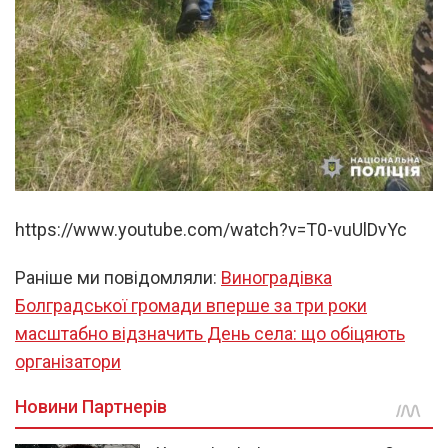
https://www.youtube.com/watch?v=T0-vuUlDvYc
Раніше ми повідомляли:
Виноградівка
Болградської громади вперше за три роки
масштабно відзначить День села: що обіцяють
організатори