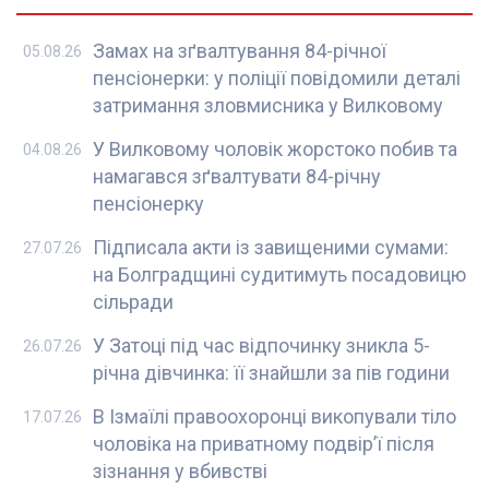
Замах на зґвалтування 84-річної
05.08.26
пенсіонерки: у поліції повідомили деталі
затримання зловмисника у Вилковому
У Вилковому чоловік жорстоко побив та
04.08.26
намагався зґвалтувати 84-річну
пенсіонерку
Підписала акти із завищеними сумами:
27.07.26
на Болградщині судитимуть посадовицю
сільради
У Затоці під час відпочинку зникла 5-
26.07.26
річна дівчинка: її знайшли за пів години
В Ізмаїлі правоохоронці викопували тіло
17.07.26
чоловіка на приватному подвір’ї після
зізнання у вбивстві