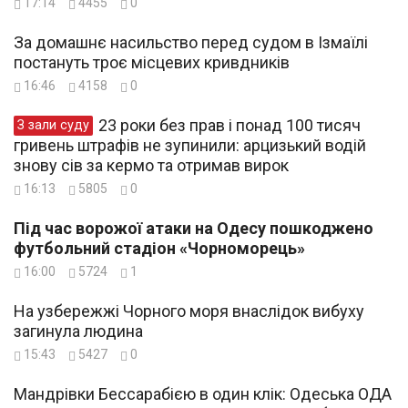
17:14
4455
0
За домашнє насильство перед судом в Ізмаїлі
постануть троє місцевих кривдників
16:46
4158
0
23 роки без прав і понад 100 тисяч
З зали суду
гривень штрафів не зупинили: арцизький водій
знову сів за кермо та отримав вирок
16:13
5805
0
Під час ворожої атаки на Одесу пошкоджено
футбольний стадіон «Чорноморець»
16:00
5724
1
На узбережжі Чорного моря внаслідок вибуху
загинула людина
15:43
5427
0
Мандрівки Бессарабією в один клік: Одеська ОДА