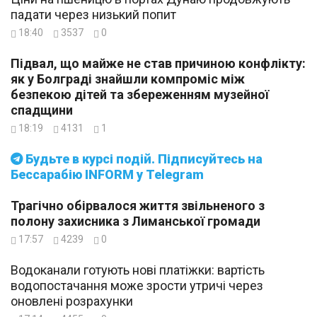
падати через низький попит
18:40
3537
0
Підвал, що майже не став причиною конфлікту:
як у Болграді знайшли компроміс між
безпекою дітей та збереженням музейної
спадщини
18:19
4131
1
Будьте в курсі подій. Підписуйтесь на
Бессарабію INFORM у Telegram
Трагічно обірвалося життя звільненого з
полону захисника з Лиманської громади
17:57
4239
0
Водоканали готують нові платіжки: вартість
водопостачання може зрости утричі через
оновлені розрахунки