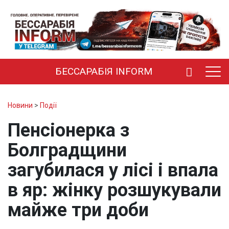
БЕССАРАБІЯ INFORM
Новини
>
Події
Пенсіонерка з
Болградщини
загубилася у лісі і впала
в яр: жінку розшукували
майже три доби