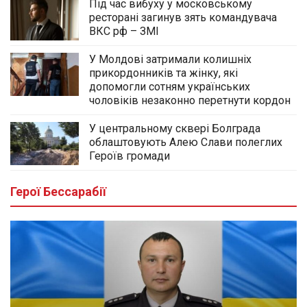
Під час вибуху у московському
ресторані загинув зять командувача
ВКС рф – ЗМІ
У Молдові затримали колишніх
прикордонників та жінку, які
допомогли сотням українських
чоловіків незаконно перетнути кордон
У центральному сквері Болграда
облаштовують Алею Слави полеглих
Героїв громади
Герої Бессарабії