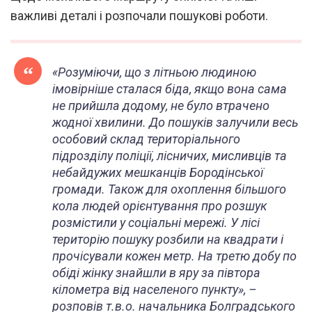
важливі деталі і розпочали пошукові роботи.
«Розуміючи, що з літньою людиною
імовірніше сталася біда, якщо вона сама
не прийшла додому, не було втрачено
жодної хвилини. До пошуків залучили весь
особовий склад територіального
підрозділу поліції, лісничих, мисливців та
небайдужих мешканців Бородінської
громади. Також для охоплення більшого
кола людей орієнтування про розшук
розмістили у соціальні мережі. У лісі
територію пошуку розбили на квадрати і
прочісували кожен метр. На третю добу по
обіді жінку знайшли в яру за півтора
кілометра від населеного пункту
», –
розповів т.в.о. начальника Болградського