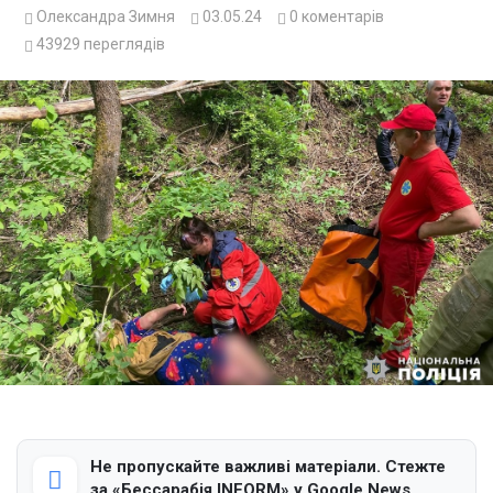
Олександра Зимня
03.05.24
0
коментарів
43929
переглядів
Не пропускайте важливі матеріали. Стежте
за «Бессарабія INFORM» у Google News.