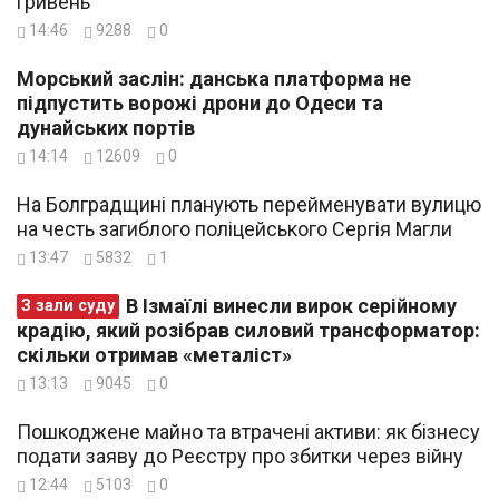
гривень
14:46
9288
0
Морський заслін: данська платформа не
підпустить ворожі дрони до Одеси та
дунайських портів
14:14
12609
0
На Болградщині планують перейменувати вулицю
на честь загиблого поліцейського Сергія Магли
13:47
5832
1
В Ізмаїлі винесли вирок серійному
З зали суду
крадію, який розібрав силовий трансформатор:
скільки отримав «металіст»
13:13
9045
0
Пошкоджене майно та втрачені активи: як бізнесу
подати заяву до Реєстру про збитки через війну
12:44
5103
0