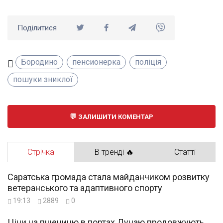
Поділитися
Бородино
пенсионерка
поліція
пошуки зниклої
ЗАЛИШИТИ КОМЕНТАР
Стрічка
В тренді 🔥
Статті
Саратська громада стала майданчиком розвитку
ветеранського та адаптивного спорту
19:13
2889
0
Ціни на пшеницю в портах Дунаю продовжують