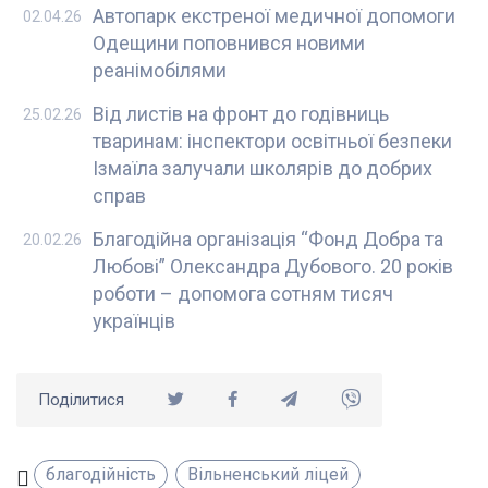
Автопарк екстреної медичної допомоги
02.04.26
Одещини поповнився новими
реанімобілями
Від листів на фронт до годівниць
25.02.26
тваринам: інспектори освітньої безпеки
Ізмаїла залучали школярів до добрих
справ
Благодійна організація “Фонд Добра та
20.02.26
Любові” Олександра Дубового. 20 років
роботи – допомога сотням тисяч
українців
Поділитися
благодійність
Вільненський ліцей