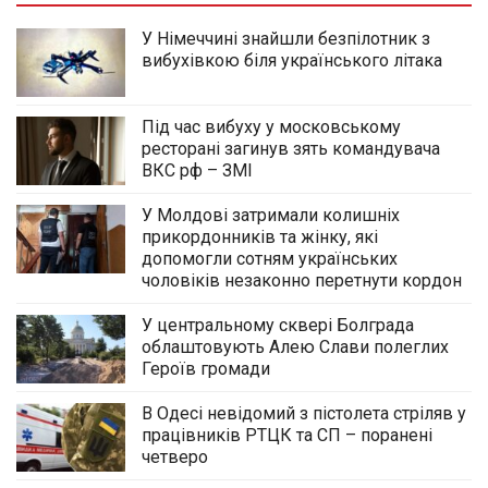
У Німеччині знайшли безпілотник з
вибухівкою біля українського літака
Під час вибуху у московському
ресторані загинув зять командувача
ВКС рф – ЗМІ
У Молдові затримали колишніх
прикордонників та жінку, які
допомогли сотням українських
чоловіків незаконно перетнути кордон
У центральному сквері Болграда
облаштовують Алею Слави полеглих
Героїв громади
В Одесі невідомий з пістолета стріляв у
працівників РТЦК та СП – поранені
четверо