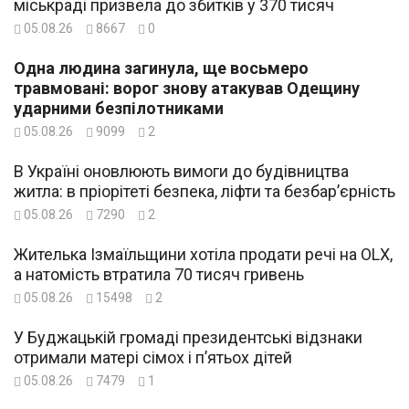
міськраді призвела до збитків у 370 тисяч
05.08.26
8667
0
Одна людина загинула, ще восьмеро
травмовані: ворог знову атакував Одещину
ударними безпілотниками
05.08.26
9099
2
В Україні оновлюють вимоги до будівництва
житла: в пріорітеті безпека, ліфти та безбар’єрність
05.08.26
7290
2
Жителька Ізмаїльщини хотіла продати речі на OLX,
а натомість втратила 70 тисяч гривень
05.08.26
15498
2
У Буджацькій громаді президентські відзнаки
отримали матері сімох і п’ятьох дітей
05.08.26
7479
1