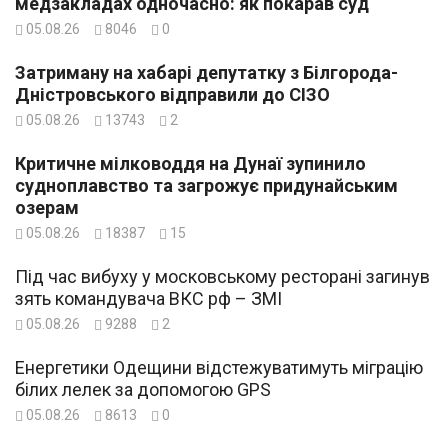
медзакладах одночасно: як покарав суд
05.08.26
8046
0
Затриману на хабарі депутатку з Білгорода-
Дністровського відправили до СІЗО
05.08.26
13743
2
Критичне мілководдя на Дунаї зупинило
судноплавство та загрожує придунайським
озерам
05.08.26
18387
15
Під час вибуху у московському ресторані загинув
зять командувача ВКС рф – ЗМІ
05.08.26
9288
2
Енергетики Одещини відстежуватимуть міграцію
білих лелек за допомогою GPS
05.08.26
8613
0