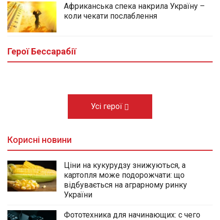
Африканська спека накрила Україну –
коли чекати послаблення
У центральному сквері Болграда
облаштовують Алею Слави полеглих
Героїв громади
Герої Бессарабії
03.08.2026
Усі герої
Корисні новини
Ціни на кукурудзу знижуються, а
картопля може подорожчати: що
відбувається на аграрному ринку
України
Фототехника для начинающих: с чего