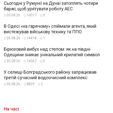
Сьогодні у Румунії на Дунаї затоплять чотири
баржі, щоб урятувати роботу АЕС
05.08.26
10017
0
В Одесі «на гарячому» спіймали агента, який
вистежував військову техніку та ППО
05.08.26
14418
1
Бірюзовий вибух над степом: як на півдні
Одещини зникає унікальний крилатий символ
05.08.26
14067
0
У селищі Болградського району запрацював
третій сучасний водоочисний комплекс
05.08.26
8829
2
На часі