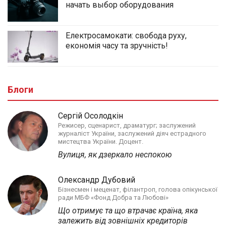
начать выбор оборудования
Електросамокати: свобода руху,
економія часу та зручність!
Блоги
Сергій Осолодкін
Режисер, сценарист, драматург; заслужений
журналіст України, заслужений діяч естрадного
мистецтва України. Доцент.
Вулиця, як дзеркало неспокою
Олександр Дубовий
Бізнесмен і меценат, філантроп, голова опікунської
ради МБФ «Фонд Добра та Любові»
Що отримує та що втрачає країна, яка
залежить від зовнішніх кредиторів