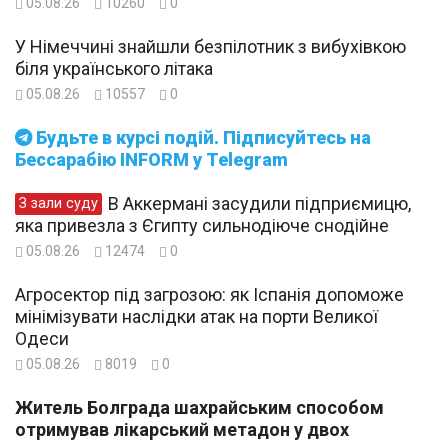
05.08.26
10260
0
У Німеччині знайшли безпілотник з вибухівкою
біля українського літака
05.08.26
10557
0
Будьте в курсі подій. Підписуйтесь на
Бессарабію INFORM у Telegram
В Аккермані засудили підприємицю,
З зали суду
яка привезла з Єгипту сильнодіюче снодійне
05.08.26
12474
0
Агросектор під загрозою: як Іспанія допоможе
мінімізувати наслідки атак на порти Великої
Одеси
05.08.26
8019
0
Житель Болграда шахрайським способом
отримував лікарський метадон у двох