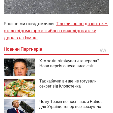
Раніше ми повідомляли:
Тіло вигоріло до кісток –
стало відомо про загиблого внаслідок атаки
дронів на Ізмаїл