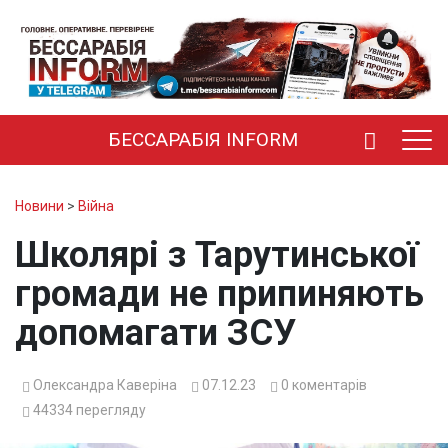
БЕССАРАБІЯ INFORM
Новини
>
Війна
Школярі з Тарутинської
громади не припиняють
допомагати ЗСУ
Олександра Каверіна
07.12.23
0
коментарів
44334
перегляду