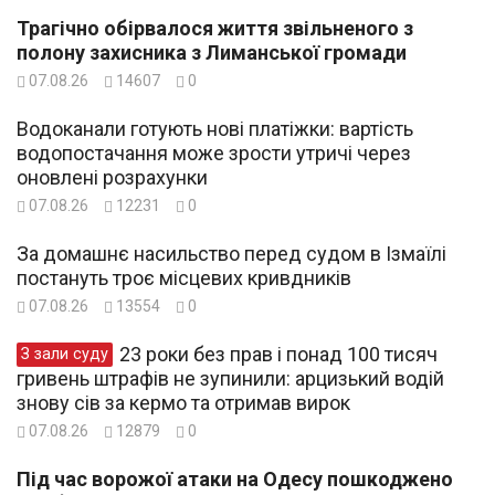
Трагічно обірвалося життя звільненого з
полону захисника з Лиманської громади
07.08.26
14607
0
Водоканали готують нові платіжки: вартість
водопостачання може зрости утричі через
оновлені розрахунки
07.08.26
12231
0
За домашнє насильство перед судом в Ізмаїлі
постануть троє місцевих кривдників
07.08.26
13554
0
23 роки без прав і понад 100 тисяч
З зали суду
гривень штрафів не зупинили: арцизький водій
знову сів за кермо та отримав вирок
07.08.26
12879
0
Під час ворожої атаки на Одесу пошкоджено