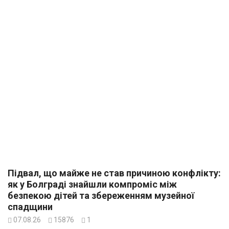
Підвал, що майже не став причиною конфлікту:
як у Болграді знайшли компроміс між
безпекою дітей та збереженням музейної
спадщини
07.08.26
15876
1