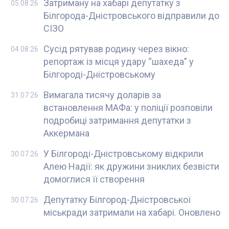
Затриману на хабарі депутатку з
05.08.26
Білгорода-Дністровського відправили до
СІЗО
Сусід рятував родину через вікно:
04.08.26
репортаж із місця удару “шахеда” у
Білгороді-Дністровському
Вимагала тисячу доларів за
31.07.26
встановлення МАФа: у поліції розповіли
подробиці затримання депутатки з
Аккермана
У Білгороді-Дністровському відкрили
30.07.26
Алею Надії: як дружини зниклих безвісти
домоглися її створення
Депутатку Білгород-Дністровської
30.07.26
міськради затримали на хабарі. Оновлено