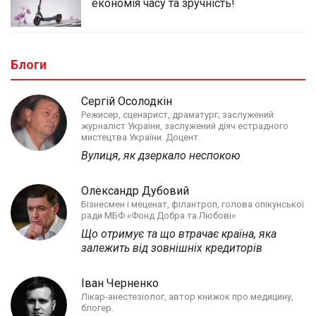
економія часу та зручність!
Блоги
Сергій Осолодкін
Режисер, сценарист, драматург; заслужений
журналіст України, заслужений діяч естрадного
мистецтва України. Доцент.
Вулиця, як дзеркало неспокою
Олександр Дубовий
Бізнесмен і меценат, філантроп, голова опікунської
ради МБФ «Фонд Добра та Любові»
Що отримує та що втрачає країна, яка
залежить від зовнішніх кредиторів
Іван Черненко
Лікар-анестезіолог, автор книжок про медицину,
блогер.