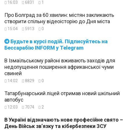
16:03
6831
1
Про Болград за 60 хвилин: містян закликають
створити спільну відеоісторію до Дня міста
15:04
5913
0
Будьте в курсі подій. Підписуйтесь на
Бессарабію INFORM у Telegram
В Ізмаїльському районі вживають заходів для
недопущення поширення африканської чуми
свиней
14:02
8829
0
Татарбунарський ліцей отримав новий шкільний
автобус
12:03
7074
2
В Україні відзначають нове професійне свято –
День Військ зв’язку та кібербезпеки ЗСУ