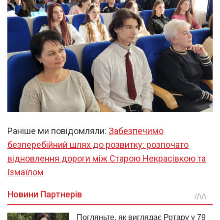
Раніше ми повідомляли:
Забезпечимо
безперебійний шлях до розвитку: розпочато
відновлення дороги між Старою Некрасівкою та
Ізмаїлом