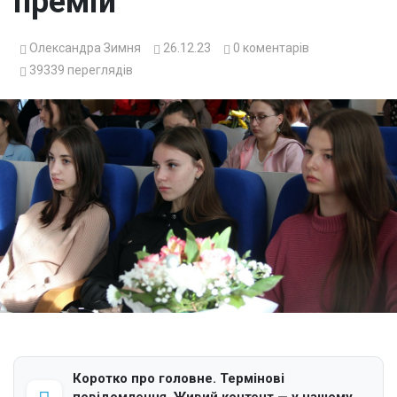
премій
Олександра Зимня
26.12.23
0
коментарів
39339
переглядів
Коротко про головне. Термінові