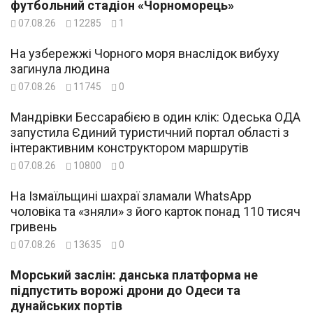
футбольний стадіон «Чорноморець»
07.08.26
12285
1
На узбережжі Чорного моря внаслідок вибуху
загинула людина
07.08.26
11745
0
Мандрівки Бессарабією в один клік: Одеська ОДА
запустила Єдиний туристичний портал області з
інтерактивним конструктором маршрутів
07.08.26
10800
0
На Ізмаїльщині шахраї зламали WhatsApp
чоловіка та «зняли» з його карток понад 110 тисяч
гривень
07.08.26
13635
0
Морський заслін: данська платформа не
підпустить ворожі дрони до Одеси та
дунайських портів