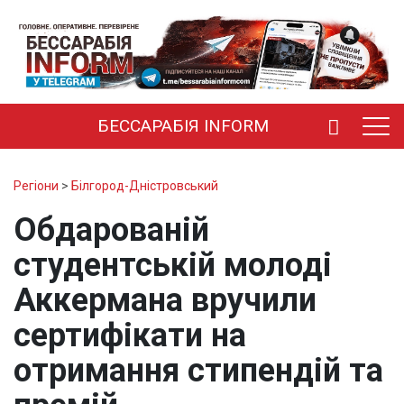
БЕССАРАБІЯ INFORM
Регіони
>
Білгород-Дністровський
Обдарованій
студентській молоді
Аккермана вручили
сертифікати на
отримання стипендій та