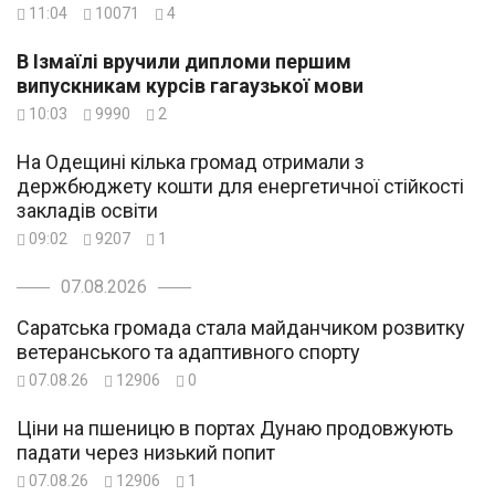
11:04
10071
4
В Ізмаїлі вручили дипломи першим
випускникам курсів гагаузької мови
10:03
9990
2
На Одещині кілька громад отримали з
держбюджету кошти для енергетичної стійкості
закладів освіти
09:02
9207
1
07.08.2026
Саратська громада стала майданчиком розвитку
ветеранського та адаптивного спорту
07.08.26
12906
0
Ціни на пшеницю в портах Дунаю продовжують
падати через низький попит
07.08.26
12906
1