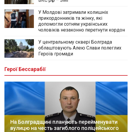
ВКС рф – ЗМІ
У Молдові затримали колишніх
прикордонників та жінку, які
допомогли сотням українських
чоловіків незаконно перетнути кордон
У центральному сквері Болграда
облаштовують Алею Слави полеглих
Героїв громади
Герої Бессарабії
На Болградщині планують перейменувати
вулицю на честь загиблого поліцейського