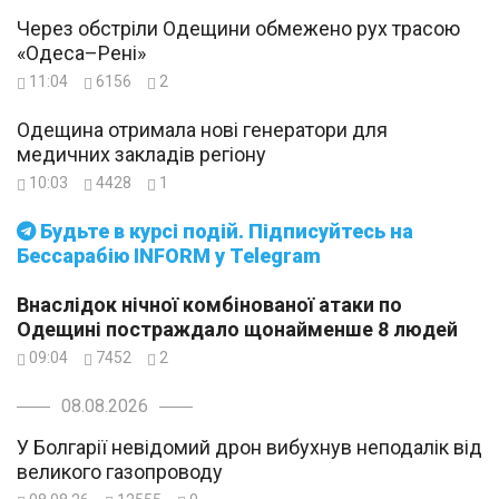
Через обстріли Одещини обмежено рух трасою
«Одеса–Рені»
11:04
6156
2
Одещина отримала нові генератори для
медичних закладів регіону
10:03
4428
1
Будьте в курсі подій. Підписуйтесь на
Бессарабію INFORM у Telegram
Внаслідок нічної комбінованої атаки по
Одещині постраждало щонайменше 8 людей
09:04
7452
2
08.08.2026
У Болгарії невідомий дрон вибухнув неподалік від
великого газопроводу