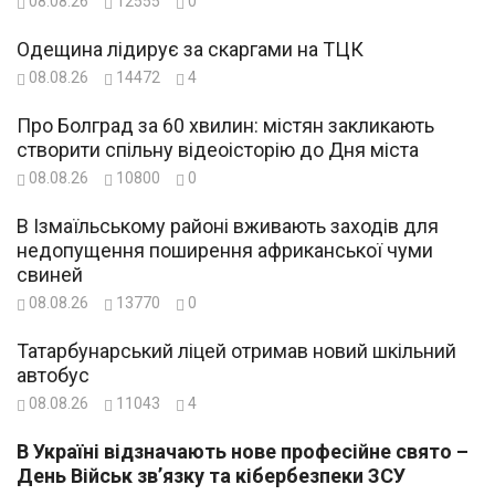
08.08.26
12555
0
Одещина лідирує за скаргами на ТЦК
08.08.26
14472
4
Про Болград за 60 хвилин: містян закликають
створити спільну відеоісторію до Дня міста
08.08.26
10800
0
В Ізмаїльському районі вживають заходів для
недопущення поширення африканської чуми
свиней
08.08.26
13770
0
Татарбунарський ліцей отримав новий шкільний
автобус
08.08.26
11043
4
В Україні відзначають нове професійне свято –
День Військ зв’язку та кібербезпеки ЗСУ