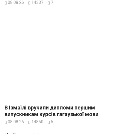
08.08.26
14337
7
В Ізмаїлі вручили дипломи першим
випускникам курсів гагаузької мови
08.08.26
14850
5