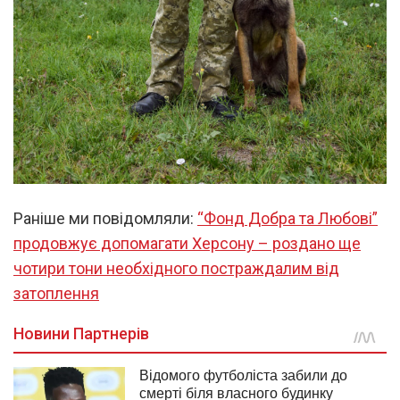
Раніше ми повідомляли:
“Фонд Добра та Любові”
продовжує допомагати Херсону – роздано ще
чотири тони необхідного постраждалим від
затоплення