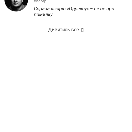
блогер.
Справа лікарів «Одрексу» – це не про
помилку
Дивитись все