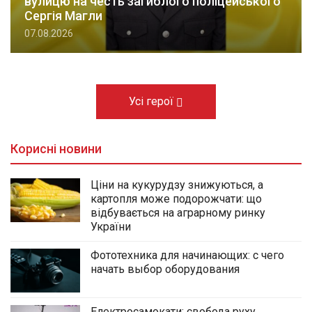
вулицю на честь загиблого поліцейського
Сергія Магли
07.08.2026
Усі герої
Корисні новини
Ціни на кукурудзу знижуються, а
картопля може подорожчати: що
відбувається на аграрному ринку
України
Фототехника для начинающих: с чего
начать выбор оборудования
Електросамокати: свобода руху,