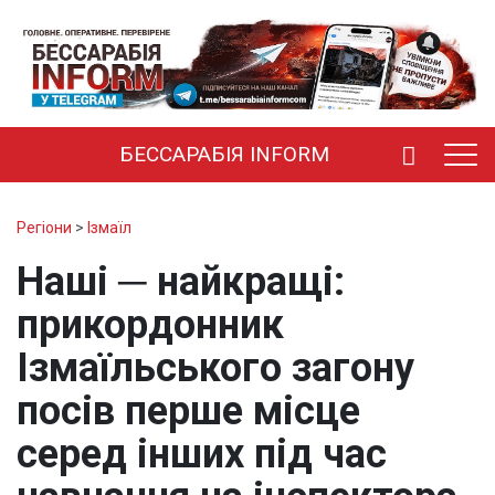
БЕССАРАБІЯ INFORM
Регіони
>
Ізмаїл
Наші ─ найкращі:
прикордонник
Ізмаїльського загону
посів перше місце
серед інших під час