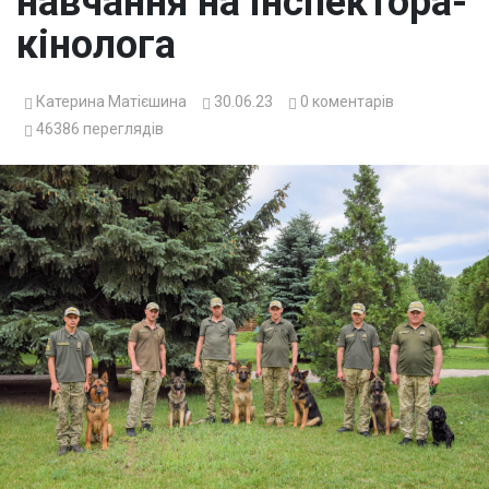
навчання на інспектора-
кінолога
Катерина Матієшина
30.06.23
0
коментарів
46386
переглядів