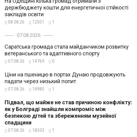
На Одещині кілька громад отримали з
держбюджету кошти для енергетичної стійкості
закладів освіти
08.08.26
12501
1
07.08.2026
Саратська громада стала майданчиком розвитку
ветеранського та адаптивного спорту
07.08.26
14769
0
Ціни на пшеницю в портах Дунаю продовжують
падати через низький попит
07.08.26
14985
1
Підвал, що майже не став причиною конфлікту:
як у Болграді знайшли компроміс між
безпекою дітей та збереженням музейної
спадщини
07.08.26
18333
1