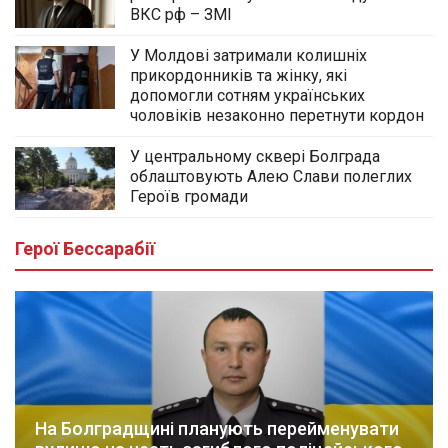
ВКС рф – ЗМІ
У Молдові затримали колишніх
прикордонників та жінку, які
допомогли сотням українських
чоловіків незаконно перетнути кордон
У центральному сквері Болграда
облаштовують Алею Слави полеглих
Героїв громади
Герої Бессарабії
На Болградщині планують перейменувати