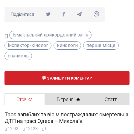
Поділитися
Ізмаїльський прикордонний загін
інспектор-кінолог
кинологи
перше місце
спаниель
ЗАЛИШИТИ КОМЕНТАР
Стрічка
В тренді 🔥
Статті
Троє загиблих та вісім постраждалих: смертельна
ДТП на трасі Одеса – Миколаїв
12:02
12123
0