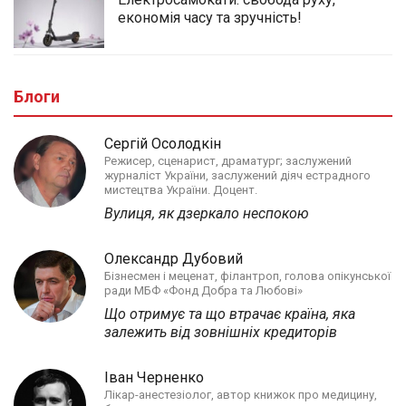
економія часу та зручність!
Блоги
Сергій Осолодкін
Режисер, сценарист, драматург; заслужений
журналіст України, заслужений діяч естрадного
мистецтва України. Доцент.
Вулиця, як дзеркало неспокою
Олександр Дубовий
Бізнесмен і меценат, філантроп, голова опікунської
ради МБФ «Фонд Добра та Любові»
Що отримує та що втрачає країна, яка
залежить від зовнішніх кредиторів
Іван Черненко
Лікар-анестезіолог, автор книжок про медицину,