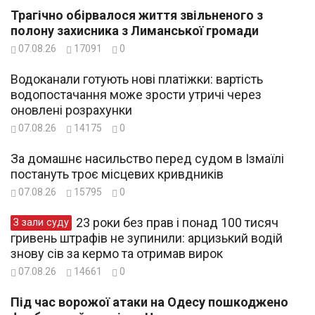
Трагічно обірвалося життя звільненого з
полону захисника з Лиманської громади
07.08.26
17091
0
Водоканали готують нові платіжки: вартість
водопостачання може зрости утричі через
оновлені розрахунки
07.08.26
14175
0
За домашнє насильство перед судом в Ізмаїлі
постануть троє місцевих кривдників
07.08.26
15795
0
23 роки без прав і понад 100 тисяч
З зали суду
гривень штрафів не зупинили: арцизький водій
знову сів за кермо та отримав вирок
07.08.26
14661
0
Під час ворожої атаки на Одесу пошкоджено