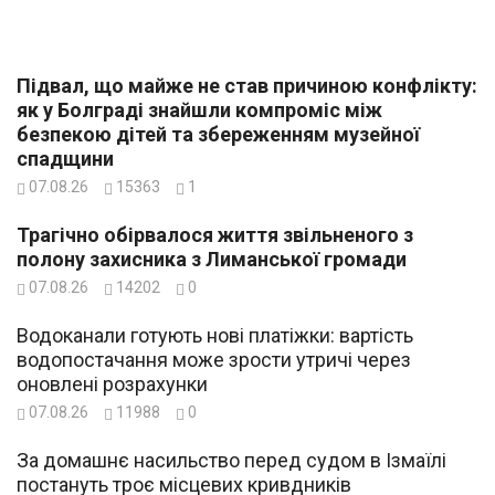
Підвал, що майже не став причиною конфлікту:
як у Болграді знайшли компроміс між
безпекою дітей та збереженням музейної
спадщини
07.08.26
15363
1
Трагічно обірвалося життя звільненого з
полону захисника з Лиманської громади
07.08.26
14202
0
Водоканали готують нові платіжки: вартість
водопостачання може зрости утричі через
оновлені розрахунки
07.08.26
11988
0
За домашнє насильство перед судом в Ізмаїлі
постануть троє місцевих кривдників