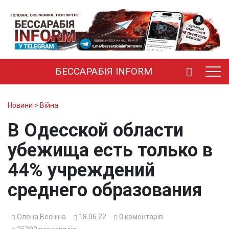
БЕССАРАБІЯ INFORM
Новини
>
Війна
В Одесской области
убежища есть только в
44% учреждений
среднего образования
Олена Весніна
18.06.22
0
коментарів