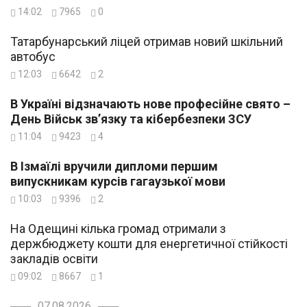
14:02
7965
0
Татарбунарський ліцей отримав новий шкільний
автобус
12:03
6642
2
В Україні відзначають нове професійне свято –
День Військ зв’язку та кібербезпеки ЗСУ
11:04
9423
4
В Ізмаїлі вручили дипломи першим
випускникам курсів гагаузької мови
10:03
9396
2
На Одещині кілька громад отримали з
держбюджету кошти для енергетичної стійкості
закладів освіти
09:02
8667
1
07.08.2026