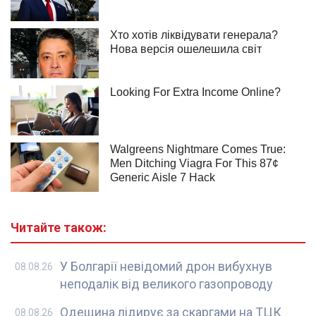
Читайте також:
У Болгарії невідомий дрон вибухнув
08.08.26
неподалік від великого газопроводу
Одещина лідирує за скаргами на ТЦК
08.08.26