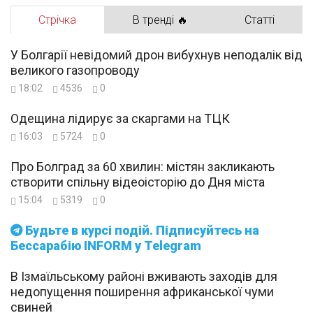
Стрічка
В тренді 🔥
Статті
У Болгарії невідомий дрон вибухнув неподалік від
великого газопроводу
18:02
4536
0
Одещина лідирує за скаргами на ТЦК
16:03
5724
0
Про Болград за 60 хвилин: містян закликають
створити спільну відеоісторію до Дня міста
15:04
5319
0
Будьте в курсі подій. Підписуйтесь на
Бессарабію INFORM у Telegram
В Ізмаїльському районі вживають заходів для
недопущення поширення африканської чуми
свиней