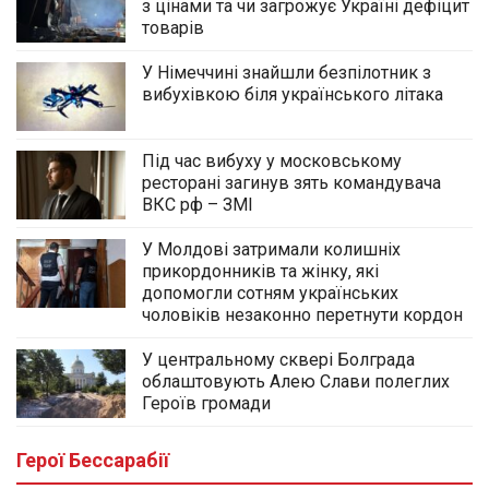
з цінами та чи загрожує Україні дефіцит
товарів
У Німеччині знайшли безпілотник з
вибухівкою біля українського літака
Під час вибуху у московському
ресторані загинув зять командувача
ВКС рф – ЗМІ
У Молдові затримали колишніх
прикордонників та жінку, які
допомогли сотням українських
чоловіків незаконно перетнути кордон
У центральному сквері Болграда
облаштовують Алею Слави полеглих
Героїв громади
Герої Бессарабії