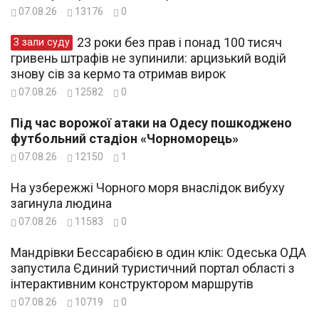
07.08.26
13176
0
23 роки без прав і понад 100 тисяч
З зали суду
гривень штрафів не зупинили: арцизький водій
знову сів за кермо та отримав вирок
07.08.26
12582
0
Під час ворожої атаки на Одесу пошкоджено
футбольний стадіон «Чорноморець»
07.08.26
12150
1
На узбережжі Чорного моря внаслідок вибуху
загинула людина
07.08.26
11583
0
Мандрівки Бессарабією в один клік: Одеська ОДА
запустила Єдиний туристичний портал області з
інтерактивним конструктором маршрутів
07.08.26
10719
0