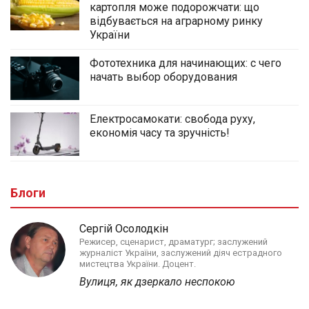
картопля може подорожчати: що
відбувається на аграрному ринку
України
Фототехника для начинающих: с чего
начать выбор оборудования
Електросамокати: свобода руху,
економія часу та зручність!
Блоги
Сергій Осолодкін
Режисер, сценарист, драматург; заслужений
журналіст України, заслужений діяч естрадного
мистецтва України. Доцент.
Вулиця, як дзеркало неспокою