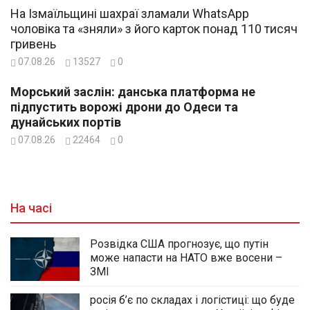
На Ізмаїльщині шахраї зламали WhatsApp
чоловіка та «зняли» з його карток понад 110 тисяч
гривень
07.08.26
13527
0
Морський заслін: данська платформа не
підпустить ворожі дрони до Одеси та
дунайських портів
07.08.26
22464
0
На часі
Розвідка США прогнозує, що путін
може напасти на НАТО вже восени –
ЗМІ
росія б’є по складах і логістиці: що буде