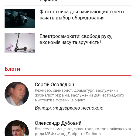
Фототехника для начинающих: с чего
начать выбор оборудования
Електросамокати: свобода руху,
економія часу та зручність!
Блоги
Сергій Осолодкін
Режисер, сценарист, драматург; заслужений
журналіст України, заслужений діяч естрадного
мистецтва України. Доцент.
Вулиця, як дзеркало неспокою
Олександр Дубовий
Бізнесмен і меценат, філантроп, голова опікунської
ради МБФ «Фонд Добра та Любові»