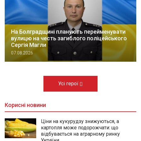
На Болградщині планують перейменувати
вулицю на честь загиблого поліцейського
Сергія Магли
07.08.2026
Усі герої
Корисні новини
Ціни на кукурудзу знижуються, а
картопля може подорожчати: що
відбувається на аграрному ринку
України