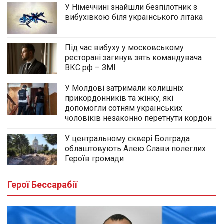
У Німеччині знайшли безпілотник з
вибухівкою біля українського літака
Під час вибуху у московському
ресторані загинув зять командувача
ВКС рф – ЗМІ
У Молдові затримали колишніх
прикордонників та жінку, які
допомогли сотням українських
чоловіків незаконно перетнути кордон
У центральному сквері Болграда
облаштовують Алею Слави полеглих
Героїв громади
Герої Бессарабії