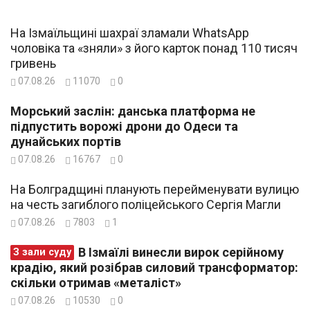
На Ізмаїльщині шахраї зламали WhatsApp
чоловіка та «зняли» з його карток понад 110 тисяч
гривень
07.08.26
11070
0
Морський заслін: данська платформа не
підпустить ворожі дрони до Одеси та
дунайських портів
07.08.26
16767
0
На Болградщині планують перейменувати вулицю
на честь загиблого поліцейського Сергія Магли
07.08.26
7803
1
В Ізмаїлі винесли вирок серійному
З зали суду
крадію, який розібрав силовий трансформатор:
скільки отримав «металіст»
07.08.26
10530
0