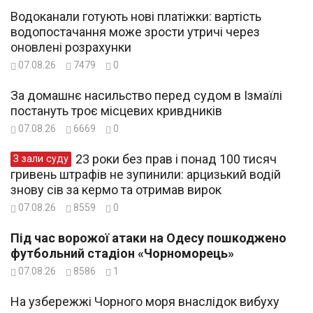
Водоканали готують нові платіжки: вартість
водопостачання може зрости утричі через
оновлені розрахунки
07.08.26
7479
0
За домашнє насильство перед судом в Ізмаїлі
постануть троє місцевих кривдників
07.08.26
6669
0
23 роки без прав і понад 100 тисяч
З зали суду
гривень штрафів не зупинили: арцизький водій
знову сів за кермо та отримав вирок
07.08.26
8559
0
Під час ворожої атаки на Одесу пошкоджено
футбольний стадіон «Чорноморець»
07.08.26
8586
1
На узбережжі Чорного моря внаслідок вибуху