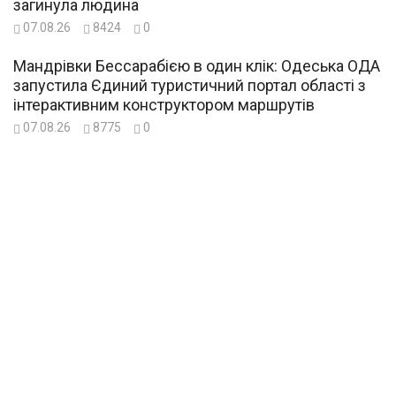
загинула людина
07.08.26
8424
0
Мандрівки Бессарабією в один клік: Одеська ОДА
запустила Єдиний туристичний портал області з
інтерактивним конструктором маршрутів
07.08.26
8775
0