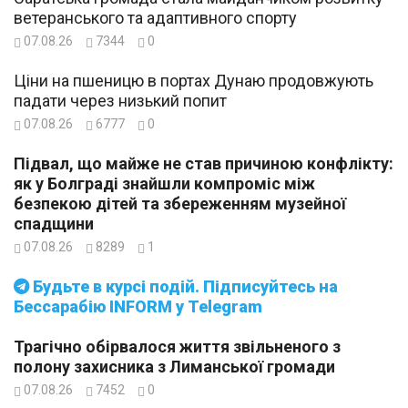
ветеранського та адаптивного спорту
07.08.26
7344
0
Ціни на пшеницю в портах Дунаю продовжують
падати через низький попит
07.08.26
6777
0
Підвал, що майже не став причиною конфлікту:
як у Болграді знайшли компроміс між
безпекою дітей та збереженням музейної
спадщини
07.08.26
8289
1
Будьте в курсі подій. Підписуйтесь на
Бессарабію INFORM у Telegram
Трагічно обірвалося життя звільненого з
полону захисника з Лиманської громади
07.08.26
7452
0