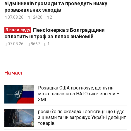
відмінників громади та проведуть низку
розважальних заходів
07.08.26
12420
2
Пенсіонерка з Болградщини
З зали суду
сплатить штраф за ляпас знайомій
07.08.26
8667
1
На часі
Розвідка США прогнозує, що путін
може напасти на НАТО вже восени –
ЗМІ
росія б’є по складах і логістиці: що буде
з цінами та чи загрожує Україні дефіцит
товарів