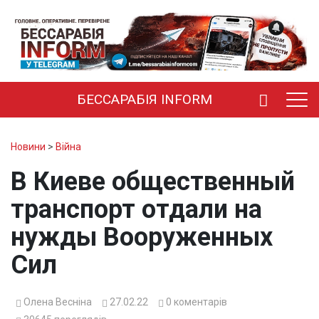
БЕССАРАБІЯ INFORM
Новини
>
Війна
В Киеве общественный
транспорт отдали на
нужды Вооруженных
Сил
Олена Весніна
27.02.22
0
коментарів