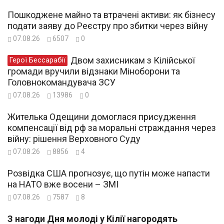
Пошкоджене майно та втрачені активи: як бізнесу
подати заяву до Реєстру про збитки через війну
07.08.26
6507
0
Двом захисникам з Кілійської
Герої Бессарабії
громади вручили відзнаки Міноборони та
Головнокомандувача ЗСУ
07.08.26
13986
0
Жителька Одещини домоглася присудження
компенсації від рф за моральні страждання через
війну: рішення Верховного Суду
07.08.26
8856
4
Розвідка США прогнозує, що путін може напасти
на НАТО вже восени – ЗМІ
07.08.26
7587
8
З нагоди Дня молоді у Кілії нагородять