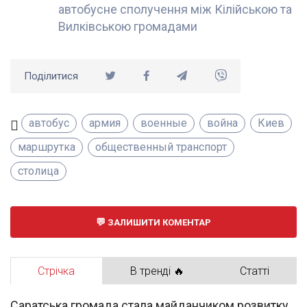
автобусне сполучення між Кілійською та
Вилківською громадами
Поділитися
автобус
армия
военные
война
Киев
маршрутка
общественный транспорт
столица
ЗАЛИШИТИ КОМЕНТАР
Стрічка
В тренді 🔥
Статті
Саратська громада стала майданчиком розвитку