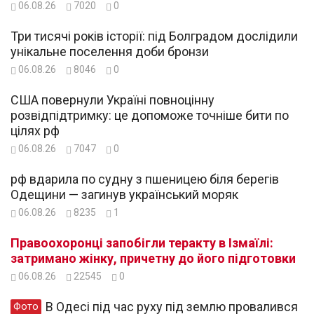
06.08.26
7020
0
Три тисячі років історії: під Болградом дослідили
унікальне поселення доби бронзи
06.08.26
8046
0
США повернули Україні повноцінну
розвідпідтримку: це допоможе точніше бити по
цілях рф
06.08.26
7047
0
рф вдарила по судну з пшеницею біля берегів
Одещини — загинув український моряк
06.08.26
8235
1
Правоохоронці запобігли теракту в Ізмаїлі:
затримано жінку, причетну до його підготовки
06.08.26
22545
0
В Одесі під час руху під землю провалився
Фото