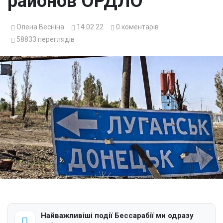
районов ОРДЛО
Олена Весніна
14.02.22
0
коментарів
58833
переглядів
Найважливіші події Бессарабії ми одразу