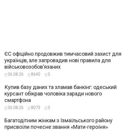
ЄС офіційно продовжив тимчасовий захист для
українців, але запровадив нові правила для
військовозобов’язаних
06.08.26
8640
0
Купив базу даних та зламав банкінг: одеський
курсант обікрав чоловіка заради нового
смартфона
06.08.26
8073
0
Багатодітним жінкам з Ізмаїльського району
присвоїли почесне звання «Мати-героїня»