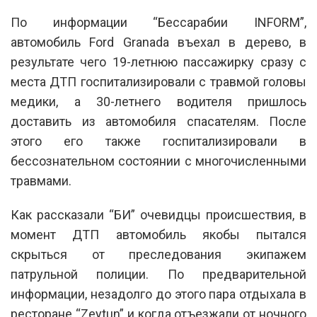
По информации “Бессарабии INFORM”,
автомобиль Ford Granada въехал в дерево, в
результате чего 19-летнюю пассажирку сразу с
места ДТП госпитализировали с травмой головы
медики, а 30-летнего водителя пришлось
доставить из автомобиля спасателям. После
этого его также госпитализировали в
бессознательном состоянии с многочисленными
травмами.
Как рассказали “БИ” очевидцы происшествия, в
момент ДТП автомобиль якобы пытался
скрыться от преследования экипажем
патрульной полиции. По предварительной
информации, незадолго до этого пара отдыхала в
ресторане “Zeytun” и когда отъезжали от ночного