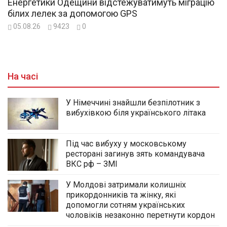
Енергетики Одещини відстежуватимуть міграцію
білих лелек за допомогою GPS
05.08.26
9423
0
На часі
У Німеччині знайшли безпілотник з
вибухівкою біля українського літака
Під час вибуху у московському
ресторані загинув зять командувача
ВКС рф – ЗМІ
У Молдові затримали колишніх
прикордонників та жінку, які
допомогли сотням українських
чоловіків незаконно перетнути кордон