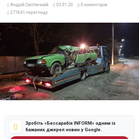
Андрій Світличний
03.01.20
0
коментарів
277641
перегляду
Зробіть «Бессарабія INFORM» одним із
бажаних джерел новин у Google.