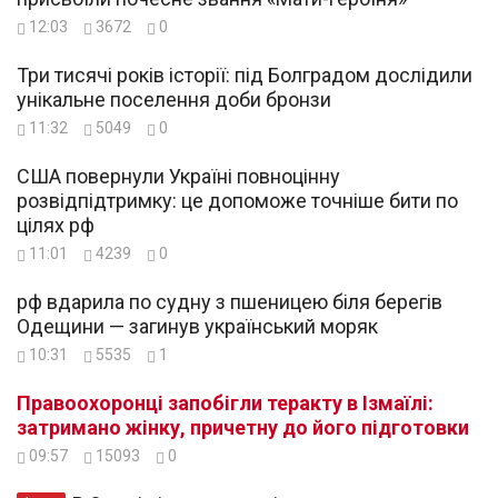
12:03
3672
0
Три тисячі років історії: під Болградом дослідили
унікальне поселення доби бронзи
11:32
5049
0
США повернули Україні повноцінну
розвідпідтримку: це допоможе точніше бити по
цілях рф
11:01
4239
0
рф вдарила по судну з пшеницею біля берегів
Одещини — загинув український моряк
10:31
5535
1
Правоохоронці запобігли теракту в Ізмаїлі:
затримано жінку, причетну до його підготовки
09:57
15093
0