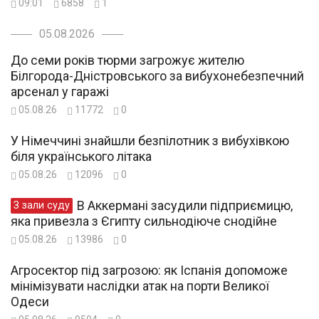
09:01
6858
1
05.08.2026
До семи років тюрми загрожує жителю
Білгорода-Дністровського за вибухонебезпечний
арсенал у гаражі
05.08.26
11772
0
У Німеччині знайшли безпілотник з вибухівкою
біля українського літака
05.08.26
12096
0
В Аккермані засудили підприємицю,
З зали суду
яка привезла з Єгипту сильнодіюче снодійне
05.08.26
13986
0
Агросектор під загрозою: як Іспанія допоможе
мінімізувати наслідки атак на порти Великої
Одеси