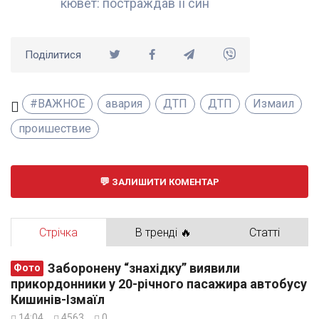
кювет: постраждав її син
Поділитися
#ВАЖНОЕ
авария
ДТП
ДТП
Измаил
проишествие
ЗАЛИШИТИ КОМЕНТАР
Стрічка
В тренді 🔥
Статті
Заборонену “знахідку” виявили
Фото
прикордонники у 20-річного пасажира автобусу
Кишинів-Ізмаїл
14:04
4563
0