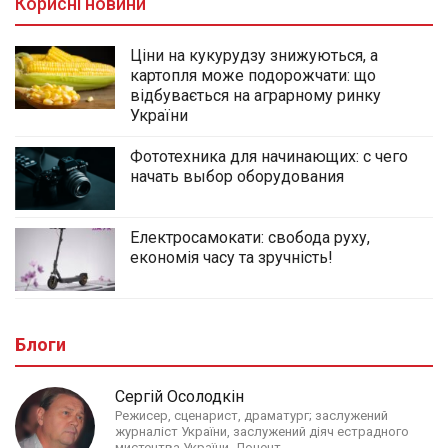
Корисні новини
Ціни на кукурудзу знижуються, а
картопля може подорожчати: що
відбувається на аграрному ринку
України
Фототехника для начинающих: с чего
начать выбор оборудования
Електросамокати: свобода руху,
економія часу та зручність!
Блоги
Сергій Осолодкін
Режисер, сценарист, драматург; заслужений
журналіст України, заслужений діяч естрадного
мистецтва України. Доцент.