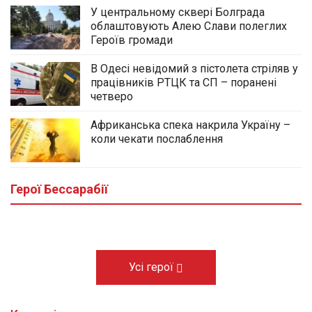
У центральному сквері Болграда
облаштовують Алею Слави полеглих
Героїв громади
В Одесі невідомий з пістолета стріляв у
працівників РТЦК та СП – поранені
четверо
Африканська спека накрила Україну –
коли чекати послаблення
У центральному сквері Болграда
облаштовують Алею Слави полеглих
Героїв громади
Герої Бессарабії
03.08.2026
Усі герої