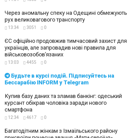
Через аномальну спеку на Одещині обмежують
рух великовагового транспорту
13:34
3051
0
ЄС офіційно продовжив тимчасовий захист для
українців, але запровадив нові правила для
військовозобов’язаних
13:03
4455
0
Будьте в курсі подій. Підписуйтесь на
Бессарабію INFORM у Telegram
Купив базу даних та зламав банкінг: одеський
курсант обікрав чоловіка заради нового
смартфона
12:34
4617
0
Багатодітним жінкам з Ізмаїльського району
присвоїли почесне звання «Мати-героїня»