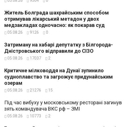
05.08.26
9504
0
Житель Болграда шахрайським способом
отримував лікарський метадон у двох
медзакладах одночасно: як покарав суд
05.08.26
9126
0
Затриману на хабарі депутатку з Білгорода-
Дністровського відправили до СІЗО
05.08.26
17037
2
Критичне мілководдя на Дунаї зупинило
судноплавство та загрожує придунайським
озерам
05.08.26
21276
15
Під час вибуху у московському ресторані загинув
зять командувача ВКС рф – ЗМІ
05.08.26
10773
2