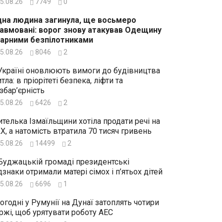
5.08.26
7749
0
на людина загинула, ще восьмеро
авмовані: ворог знову атакував Одещину
арними безпілотниками
5.08.26
8046
2
Україні оновлюють вимоги до будівництва
тла: в пріорітеті безпека, ліфти та
збар’єрність
5.08.26
6426
2
телька Ізмаїльщини хотіла продати речі на
X, а натомість втратила 70 тисяч гривень
5.08.26
14499
2
Буджацькій громаді президентські
дзнаки отримали матері сімох і п’ятьох дітей
5.08.26
6696
1
огодні у Румунії на Дунаї затоплять чотири
ржі, щоб урятувати роботу АЕС