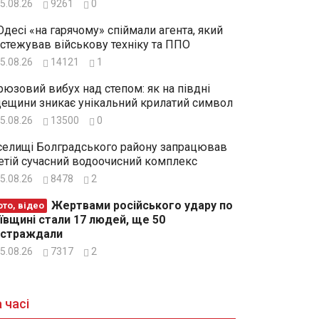
5.08.26
9261
0
Одесі «на гарячому» спіймали агента, який
стежував військову техніку та ППО
5.08.26
14121
1
рюзовий вибух над степом: як на півдні
ещини зникає унікальний крилатий символ
5.08.26
13500
0
селищі Болградського району запрацював
етій сучасний водоочисний комплекс
5.08.26
8478
2
Жертвами російського удару по
то, відео
ївщині стали 17 людей, ще 50
остраждали
5.08.26
7317
2
 часі