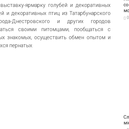
выставку-ярмарку голубей и декоративных
со
мо
ей и декоративных птиц из Татарбунарского
0
орода-Днестровского и других городов
ваться своими питомцами, пообщаться с
ых знакомых, осуществить обмен опытом и
хся пернатых.
Сл
мі