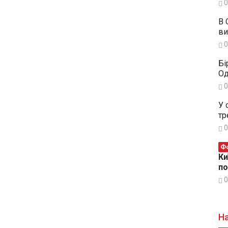
0
В 
ви
0
Бі
Од
0
У 
тр
0
Фо
Ки
п
0
На