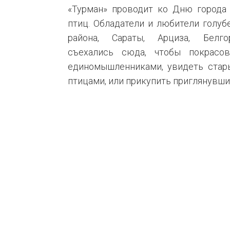
«Турман» проводит ко Дню города 
птиц. Обладатели и любители голуб
района, Сараты, Арциза, Белг
съехались
сюда, чтобы покрасо
единомышленниками, увидеть стар
птицами, или прикупить приглянувши