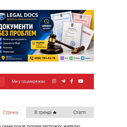
Ми у соцмережах:
Стрічка
В тренді 🔥
Статті
 семи років тюрми загрожує жителю