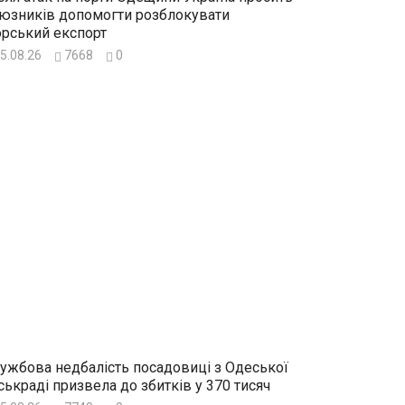
юзників допомогти розблокувати
рський експорт
5.08.26
7668
0
ужбова недбалість посадовиці з Одеської
ськраді призвела до збитків у 370 тисяч