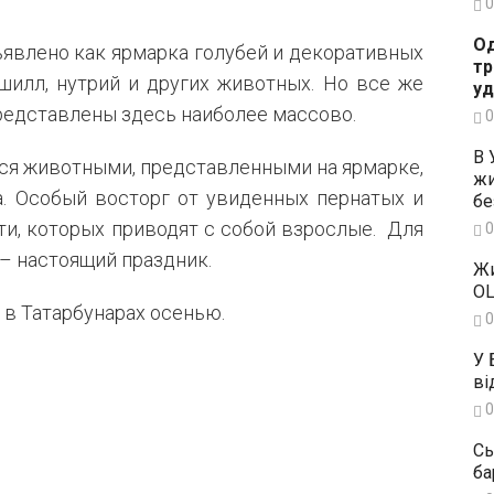
0
Од
ъявлено как ярмарка голубей и декоративных
тр
шилл, нутрий и других животных. Но все же
уд
редставлены здесь наиболее массово.
0
В 
ся животными, представленными на ярмарке,
жи
да. Особый восторг от увиденных пернатых и
бе
, которых приводят с собой взрослые.
Для
0
 – настоящий праздник.
Жи
OL
 в Татарбунарах осенью.
0
У 
ві
0
Сь
ба