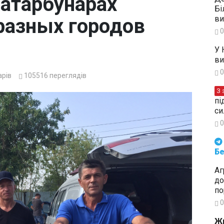
Татарбунарах
Бі
ви
разных городов
0
У 
ви
0
арів
105516
переглядів
З 
пі
си
0
Будьте в курсі подій. Підпи
Бе
Аг
до
по
0
Жи