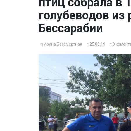
птиц собрала в 
голубеводов из 
Бессарабии
Ирина Бессмертная
25.08.19
0
комент