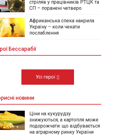
стріляв у працівників РТЦК та
СП – поранені четверо
Африканська спека накрила
Україну – коли чекати
У центральному сквері Болграда
послаблення
облаштовують Алею Слави
полеглих Героїв громади
рої Бессарабії
03.08.2026
Усі герої
рисні новини
Ціни на кукурудзу
знижуються, а картопля може
подорожчати: що відбувається
на аграрному ринку України