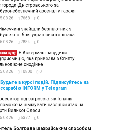
лгорода-Дністровського за
бухонебезпечний арсенал у гаражі
5.08.26
7668
0
Німеччині знайшли безпілотник з
бухівкою біля українського літака
5.08.26
7884
0
В Аккермані засудили
зали суду
дприємицю, яка привезла з Єгипту
льнодіюче снодійне
5.08.26
10800
0
суйтесь на
ссарабію INFORM у Telegram
росектор під загрозою: як Іспанія
поможе мінімізувати наслідки атак на
рти Великої Одеси
5.08.26
6372
0
тель Болграда шахрайським способом