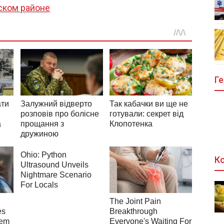
ском районе
Ге
Ко