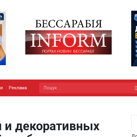
ги
Реклама
й и декоративных
До