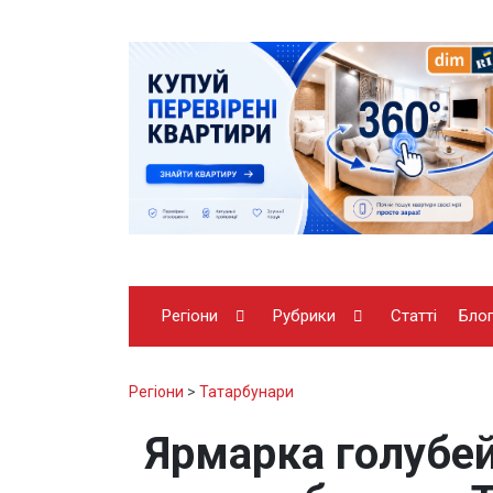
Регіони
Рубрики
Статті
Бло
Регіони
>
Татарбунари
Ярмарка голубе