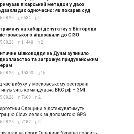
римував лікарський метадон у двох
дзакладах одночасно: як покарав суд
5.08.26
6534
0
триману на хабарі депутатку з Білгорода-
істровського відправили до СІЗО
5.08.26
11448
2
итичне мілководдя на Дунаї зупинило
дноплавство та загрожує придунайським
зерам
5.08.26
15390
15
д час вибуху у московському ресторані
гинув зять командувача ВКС рф – ЗМІ
5.08.26
7668
2
ергетики Одещини відстежуватимуть
грацію білих лелек за допомогою GPS
5.08.26
7182
0
сля атак на порти Одещини Україна просить