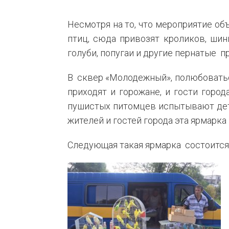
Несмотря на то, что мероприятие об
птиц, сюда привозят кроликов, шин
голуби, попугаи и другие пернатые
п
В
сквер «Молодежный», полюбовать
приходят и горожане, и гости горо
пушистых питомцев испытывают дети
жителей и гостей города эта ярмарка
Следующая такая ярмарка
состоится