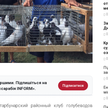
от
ме
0
За
Дн
0
Кр
су
о
0
Пі
за
0
ершими. Підпишіться на
Підписатися
Ен
ссарабія INFORM».
мі
0
тарбунарский районный клуб голубеводов
Пі