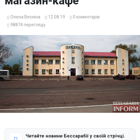
магазин-кафе
Олена Весніна
12.08.19
0
коментарів
98874
перегляду
Читайте новини Бессарабії у своїй стрічці.