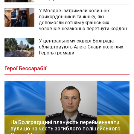
У Молдові затримали колишніх
прикордонників та жінку, які
допомогли сотням українських
чоловіків незаконно перетнути кордон
У центральному сквері Болграда
облаштовують Алею Слави полеглих
Героїв громади
Герої Бессарабії
На Болградщині планують перейменувати
вулицю на честь загиблого поліцейського