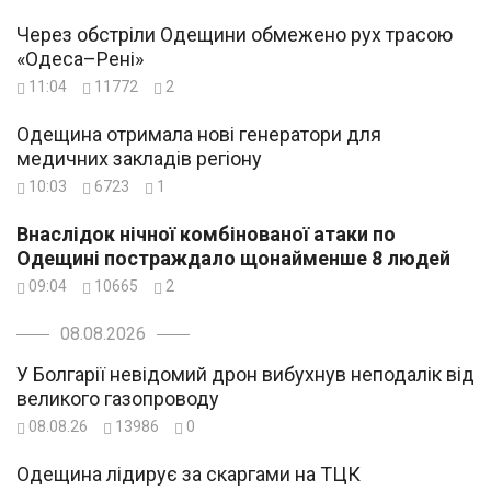
Через обстріли Одещини обмежено рух трасою
«Одеса–Рені»
11:04
11772
2
Одещина отримала нові генератори для
медичних закладів регіону
10:03
6723
1
Внаслідок нічної комбінованої атаки по
Одещині постраждало щонайменше 8 людей
09:04
10665
2
08.08.2026
У Болгарії невідомий дрон вибухнув неподалік від
великого газопроводу
08.08.26
13986
0
Одещина лідирує за скаргами на ТЦК