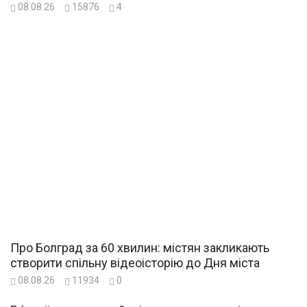
08.08.26
15876
4
Про Болград за 60 хвилин: містян закликають
створити спільну відеоісторію до Дня міста
08.08.26
11934
0