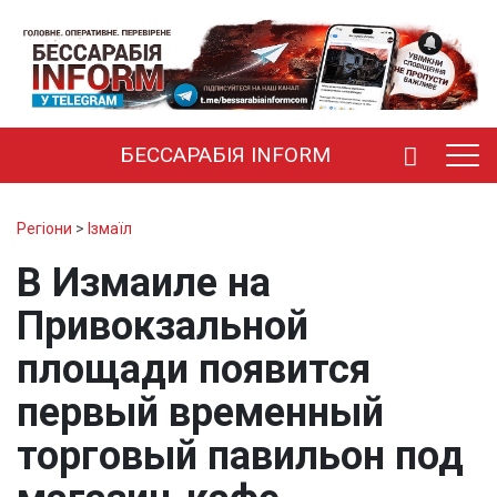
БЕССАРАБІЯ INFORM
Регіони
>
Ізмаїл
В Измаиле на
Привокзальной
площади появится
первый временный
торговый павильон под