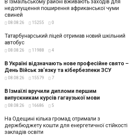
В Ізмаїльському районі вживають заходів для
недопущення поширення африканської чуми
свиней
08.08.26
15255
0
Татарбунарський ліцей отримав новий шкільний
автобус
08.08.26
11988
4
В Україні відзначають нове професійне свято –
День Військ зв’язку та кібербезпеки ЗСУ
08.08.26
15579
7
В Ізмаїлі вручили дипломи першим
випускникам курсів гагаузької мови
08.08.26
16686
5
На Одещині кілька громад отримали з
держбюджету кошти для енергетичної стійкості
закладів освіти