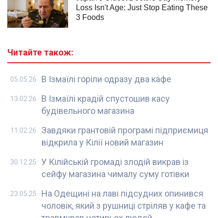
Читайте також:
В Ізмаїлі горіли одразу два кафе
05.05.26
В Ізмаїлі крадій спустошив касу
13.02.26
будівельного магазина
Завдяки грантовій програмі підприємиця
11.02.26
відкрила у Кілії новий магазин
У Кілійській громаді злодій викрав із
30.12.25
сейфу магазина чималу суму готівки
На Одещині на лаві підсудних опинився
23.05.25
чоловік, який з рушниці стріляв у кафе та
травмував чотирьох людей