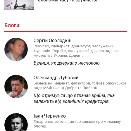
Блоги
Сергій Осолодкін
Режисер, сценарист, драматург; заслужений
журналіст України, заслужений діяч естрадного
мистецтва України. Доцент.
Вулиця, як дзеркало неспокою
Олександр Дубовий
Бізнесмен і меценат, філантроп, голова опікунської
ради МБФ «Фонд Добра та Любові»
Що отримує та що втрачає країна, яка
залежить від зовнішніх кредиторів
Іван Черненко
Лікар-анестезіолог, автор книжок про медицину,
блогер.