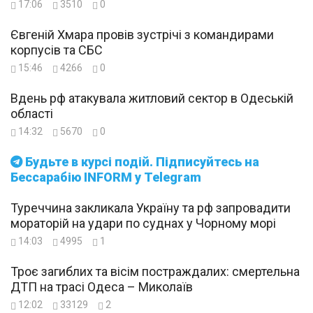
17:06
3510
0
Євгеній Хмара провів зустрічі з командирами
корпусів та СБС
15:46
4266
0
Вдень рф атакувала житловий сектор в Одеській
області
14:32
5670
0
Будьте в курсі подій. Підписуйтесь на
Бессарабію INFORM у Telegram
Туреччина закликала Україну та рф запровадити
мораторій на удари по суднах у Чорному морі
14:03
4995
1
Троє загиблих та вісім постраждалих: смертельна
ДТП на трасі Одеса – Миколаїв
12:02
33129
2