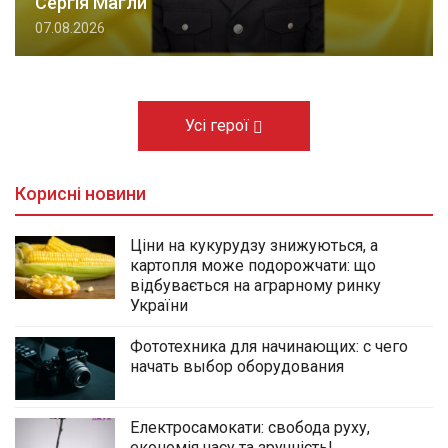
Сергія Магли
07.08.2026
Усі герої
Корисні новини
Ціни на кукурудзу знижуються, а
картопля може подорожчати: що
відбувається на аграрному ринку
України
Фототехника для начинающих: с чего
начать выбор оборудования
Електросамокати: свобода руху,
економія часу та зручність!