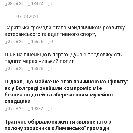
08.08.26
13473
1
07.08.2026
Саратська громада стала майданчиком розвитку
ветеранського та адаптивного спорту
07.08.26
15606
0
Ціни на пшеницю в портах Дунаю продовжують
падати через низький попит
07.08.26
15876
1
Підвал, що майже не став причиною конфлікту:
як у Болграді знайшли компроміс між
безпекою дітей та збереженням музейної
спадщини
07.08.26
19332
1
Трагічно обірвалося життя звільненого з
полону захисника з Лиманської громади