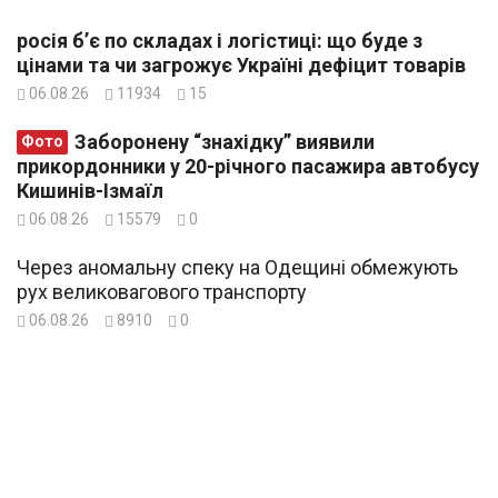
росія б’є по складах і логістиці: що буде з
цінами та чи загрожує Україні дефіцит товарів
06.08.26
11934
15
Заборонену “знахідку” виявили
Фото
прикордонники у 20-річного пасажира автобусу
Кишинів-Ізмаїл
06.08.26
15579
0
Через аномальну спеку на Одещині обмежують
рух великовагового транспорту
06.08.26
8910
0