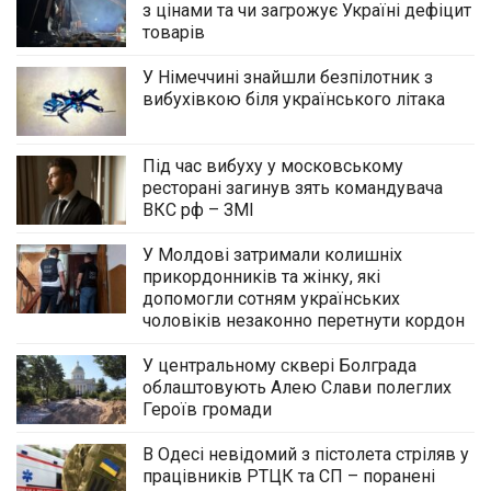
з цінами та чи загрожує Україні дефіцит
товарів
У Німеччині знайшли безпілотник з
вибухівкою біля українського літака
Під час вибуху у московському
ресторані загинув зять командувача
ВКС рф – ЗМІ
У Молдові затримали колишніх
прикордонників та жінку, які
допомогли сотням українських
чоловіків незаконно перетнути кордон
У центральному сквері Болграда
облаштовують Алею Слави полеглих
Героїв громади
В Одесі невідомий з пістолета стріляв у
працівників РТЦК та СП – поранені