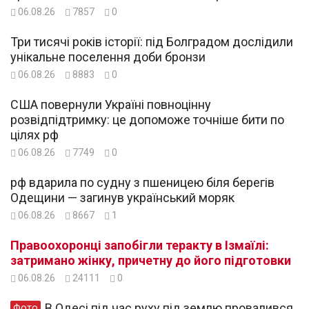
06.08.26
7857
0
Три тисячі років історії: під Болградом дослідили
унікальне поселення доби бронзи
06.08.26
8883
0
США повернули Україні повноцінну
розвідпідтримку: це допоможе точніше бити по
цілях рф
06.08.26
7749
0
рф вдарила по судну з пшеницею біля берегів
Одещини — загинув український моряк
06.08.26
8667
1
Правоохоронці запобігли теракту в Ізмаїлі:
затримано жінку, причетну до його підготовки
06.08.26
24111
0
В Одесі під час руху під землю провалився
Фото