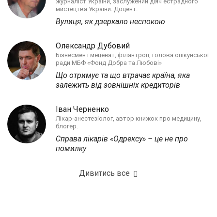
журналіст України, заслужений діяч естрадного
мистецтва України. Доцент.
Вулиця, як дзеркало неспокою
Олександр Дубовий
Бізнесмен і меценат, філантроп, голова опікунської
ради МБФ «Фонд Добра та Любові»
Що отримує та що втрачає країна, яка
залежить від зовнішніх кредиторів
Іван Черненко
Лікар-анестезіолог, автор книжок про медицину,
блогер.
Справа лікарів «Одрексу» – це не про
помилку
Дивитись все