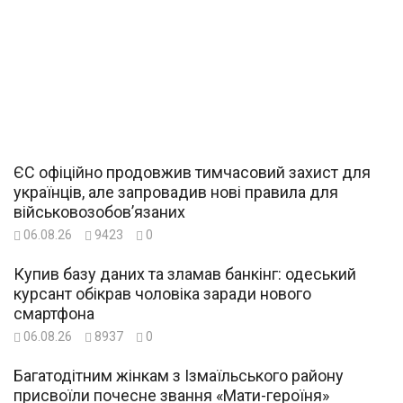
ЄС офіційно продовжив тимчасовий захист для
українців, але запровадив нові правила для
військовозобов’язаних
06.08.26
9423
0
Купив базу даних та зламав банкінг: одеський
курсант обікрав чоловіка заради нового
смартфона
06.08.26
8937
0
Багатодітним жінкам з Ізмаїльського району
присвоїли почесне звання «Мати-героїня»