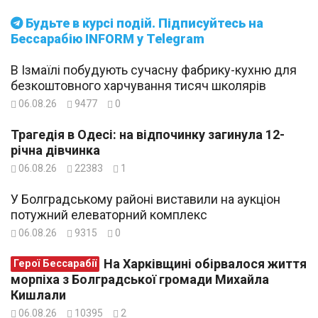
Будьте в курсі подій. Підписуйтесь на
Бессарабію INFORM у Telegram
В Ізмаїлі побудують сучасну фабрику-кухню для
безкоштовного харчування тисяч школярів
06.08.26
9477
0
Трагедія в Одесі: на відпочинку загинула 12-
річна дівчинка
06.08.26
22383
1
У Болградському районі виставили на аукціон
потужний елеваторний комплекс
06.08.26
9315
0
На Харківщині обірвалося життя
Герої Бессарабії
морпіха з Болградської громади Михайла
Кишлали
06.08.26
10395
2