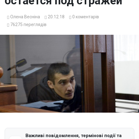
остается под стражей
Олена Весніна
20.12.18
0
коментарів
76275
переглядів
Важливі повідомлення, термінові події та