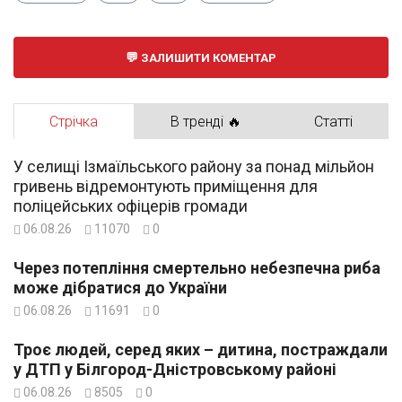
ЗАЛИШИТИ КОМЕНТАР
Стрічка
В тренді 🔥
Статті
У селищі Ізмаїльського району за понад мільйон
гривень відремонтують приміщення для
поліцейських офіцерів громади
06.08.26
11070
0
Через потепління смертельно небезпечна риба
може дібратися до України
06.08.26
11691
0
Троє людей, серед яких – дитина, постраждали
у ДТП у Білгород-Дністровському районі
06.08.26
8505
0