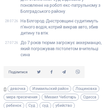
поновленні на роботі екс-патрульному з
Болградського району
На Білгород-Дністровщині судитимуть
28.07.26
п’яного водія, котрий викрав авто, збив
дитину та втік
До 7 років тюрми загрожує аккерманцю,
27.07.26
який погрожував пістолетом вчительці
сина
Поділитися
девочка
Измаильский район
Лощиновка
мера пресечения
Михаил Чеботарь
Одесса
ребенок
Суд
суд
убийство