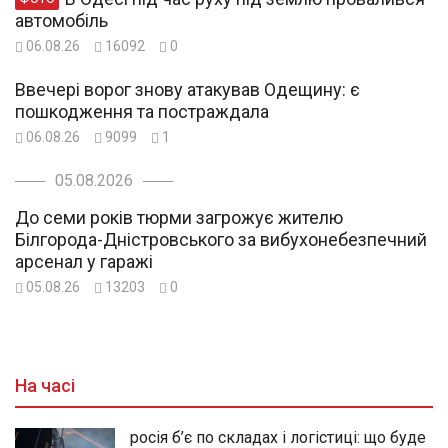
автомобіль
06.08.26
16092
0
Ввечері ворог знову атакував Одещину: є
пошкодження та постраждала
06.08.26
9099
1
05.08.2026
До семи років тюрми загрожує жителю
Білгорода-Дністровського за вибухонебезпечний
арсенал у гаражі
05.08.26
13203
0
На часі
росія б’є по складах і логістиці: що буде