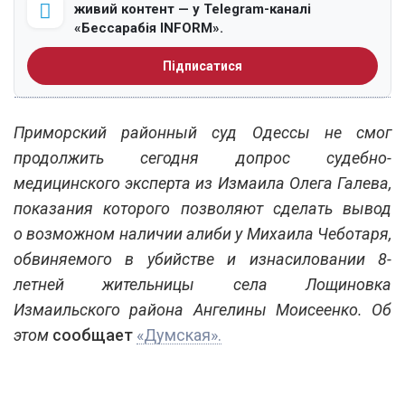
живий контент — у Telegram-каналі
«Бессарабія INFORM».
Підписатися
Приморский районный суд Одессы не смог
продолжить сегодня допрос судебно-
медицинского эксперта из Измаила Олега Галева,
показания которого позволяют сделать вывод
о возможном наличии алиби у Михаила Чеботаря,
обвиняемого в убийстве и изнасиловании 8-
летней жительницы села Лощиновка
Измаильского района Ангелины Моисеенко. Об
этом
сообщает
«Думская».