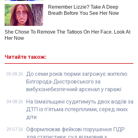
Читайте також:
До семи років тюрми загрожує жителю
05.08.26
Білгорода-Дністровського за
вибухонебезпечний арсенал у гаражі
На Ізмаїльщині судитимуть двох водіїв за
04.08.26
ДТП із п’ятьма потерпілими, серед яких
діти
Оформлював фейкові порушення ПДР
29.07.26
для статистики: суд відмовив у