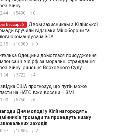
рез війну
2:44
5400
0
Двом захисникам з Кілійської
рої Бессарабії
омади вручили відзнаки Міноборони та
ловнокомандувача ЗСУ
2:15
10989
0
телька Одещини домоглася присудження
мпенсації від рф за моральні страждання
рез війну: рішення Верховного Суду
1:34
7722
4
звідка США прогнозує, що путін може
пасти на НАТО вже восени – ЗМІ
1:00
6750
6
нагоди Дня молоді у Кілії нагородять
дмінників громади та проведуть низку
зважальних заходів
0:37
10854
2