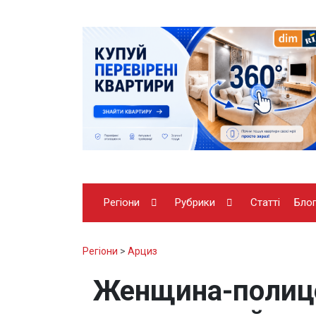
Регіони
Рубрики
Статті
Бло
Регіони
>
Арциз
Женщина-полице