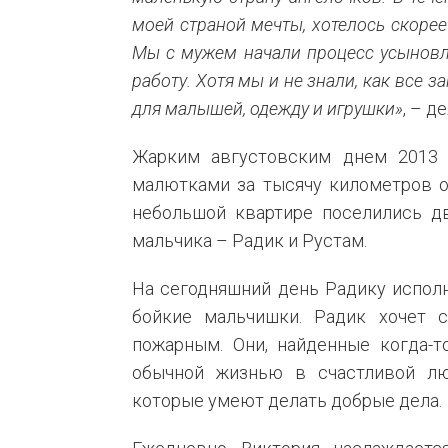
моей страной мечты, хотелось скорее 
Мы с мужем начали процесс усыновл
работу. Хотя мы и не знали, как все з
для малышей, одежду и игрушки»
, – 
Жарким августовским днем 2013 
малютками за тысячу километров от
небольшой квартире поселились дв
мальчика – Радик и Рустам.
На сегодняшний день Радику исполн
бойкие мальчишки. Радик хочет с
пожарным. Они, найденные когда-т
обычной жизнью в счастливой л
которые умеют делать добрые дела.