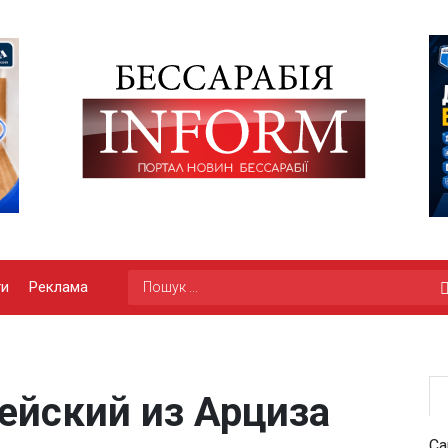
ги
Реклама
йский из Арциза
Са