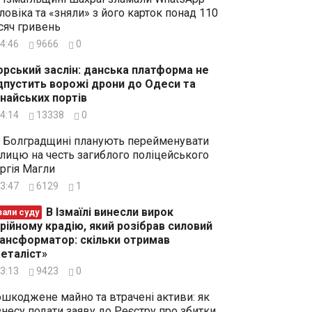
ловіка та «зняли» з його карток понад 110
сяч гривень
4:46
9666
0
рський заслін: данська платформа не
дпустить ворожі дрони до Одеси та
найських портів
4:14
13338
0
 Болградщині планують перейменувати
лицю на честь загиблого поліцейського
ргія Магли
3:47
6129
1
В Ізмаїлі винесли вирок
зали суду
рійному крадію, який розібрав силовий
ансформатор: скільки отримав
еталіст»
3:13
9423
0
шкоджене майно та втрачені активи: як
знесу подати заяву до Реєстру про збитки