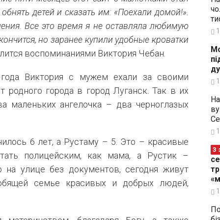
чо
обнять детей и сказать им: «Поехали домой!».
ти
ения. Все это время я не оставляла любимую
1
акончится, но заранее купили удобные кроватки
Мо
делится воспоминаниями Виктория Чебан.
пі
ду
года Виктория с мужем ехали за своими
1
 родного города в город Луганск. Так в их
На
а маленьких ангелочка – два черноглазых
ву
Се
1
илось 6 лет, а Рустаму – 5. Это – красивые
З 
тать полицейским, как мама, а Рустик –
се
о на улице без документов, сегодня живут
тр
«м
юбящей семье красивых и добрых людей,
1
По
бі