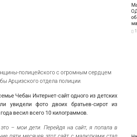
Ма
ОД
об
ма
1
нщины-полицейского с огромным сердцем
жбы Арцизского отдела полиции.
мье Чебан Интернет-сайт одного из детских
ли увидели фото двоих братьев-сирот из
 года весил всего 10 килограммов.
это – мои дети. Перейдя на сайт, я попала в
ние пяти месяцев этот сайт с малютками стал
На