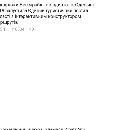
ндрівки Бессарабією в один клік: Одеська
А запустила Єдиний туристичний портал
ласті з інтерактивним конструктором
ршрутів
5:11
6534
0
 Ізмаїльщині шахраї зламали WhatsApp