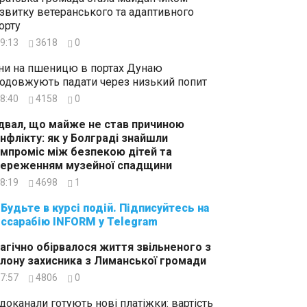
звитку ветеранського та адаптивного
орту
9:13
3618
0
ни на пшеницю в портах Дунаю
одовжують падати через низький попит
8:40
4158
0
двал, що майже не став причиною
нфлікту: як у Болграді знайшли
мпроміс між безпекою дітей та
ереженням музейної спадщини
8:19
4698
1
суйтесь на
ссарабію INFORM у Telegram
агічно обірвалося життя звільненого з
лону захисника з Лиманської громади
7:57
4806
0
доканали готують нові платіжки: вартість