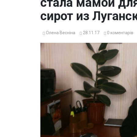
стала мамой дл
сирот из Луганс
Олена Весніна
28.11.17
0
коментарів