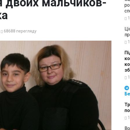
я двоих мальчиков-
ро
сп
ка
1
Ці
68688
перегляду
пр
1
Пі
ко
ко
зб
1
Будьте в курсі подій. Підпи
Бе
Тр
по
1
Во