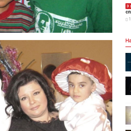
З 
сп
1
На