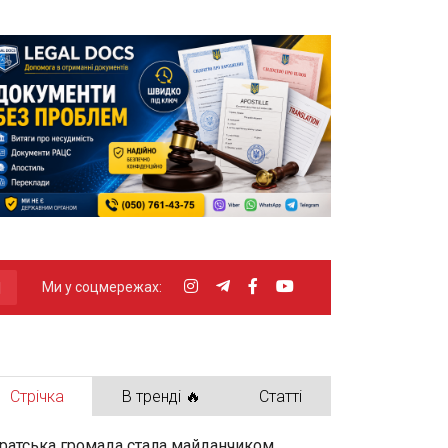
Ми у соцмережах:
Стрічка
В тренді 🔥
Статті
ратська громада стала майданчиком