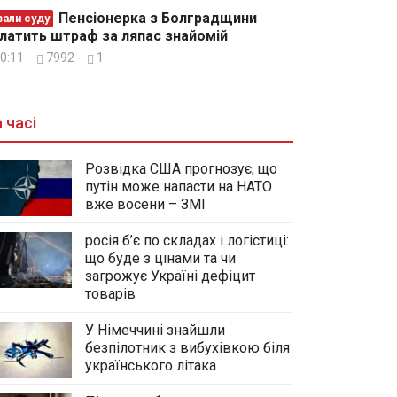
Пенсіонерка з Болградщини
зали суду
латить штраф за ляпас знайомій
0:11
7992
1
 часі
Розвідка США прогнозує, що
путін може напасти на НАТО
вже восени – ЗМІ
росія б’є по складах і логістиці:
що буде з цінами та чи
загрожує Україні дефіцит
товарів
У Німеччині знайшли
безпілотник з вибухівкою біля
українського літака