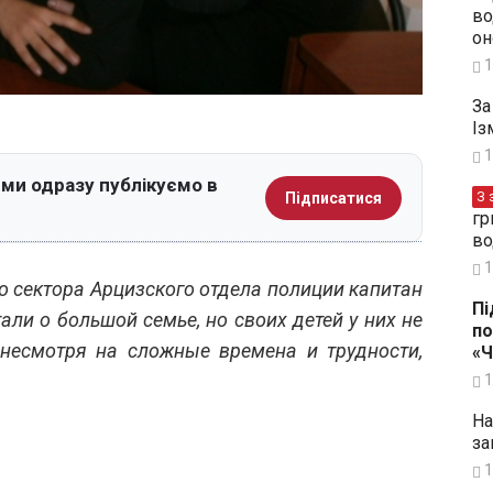
во
он
1
За
Із
1
 ми одразу публікуємо в
З 
Підписатися
гр
во
1
о сектора Арцизского отдела полиции капитан
Пі
ли о большой семье, но своих детей у них не
по
 несмотря на сложные времена и трудности,
«
1
На
за
1