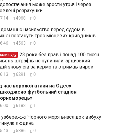
допостачання може зрости утричі через
овлені розрахунки
7:14
4968
0
 домашнє насильство перед судом в
маїлі постануть троє місцевих кривдників
6:46
4563
0
23 роки без прав і понад 100 тисяч
зали суду
ивень штрафів не зупинили: арцизький
дій знову сів за кермо та отримав вирок
6:13
6291
0
д час ворожої атаки на Одесу
шкоджено футбольний стадіон
Чорноморець»
6:00
6183
1
 узбережжі Чорного моря внаслідок вибуху
гинула людина
5:43
5886
0