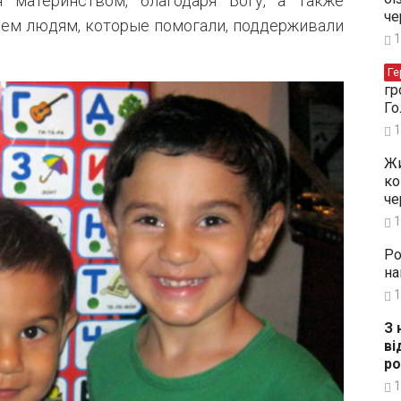
 материнством, благодаря Богу, а также
че
всем людям, которые помогали, поддерживали
1
Ге
гр
Го
1
Жи
ко
че
1
Ро
на
1
З 
ві
ро
1