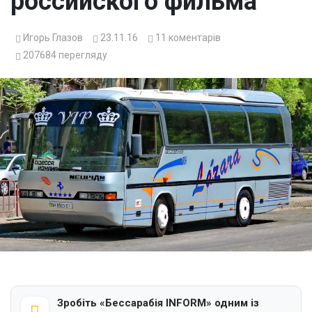
российского фильма
Игорь Глазов
23.11.16
11
коментарів
207684
перегляду
Зробіть «Бессарабія INFORM» одним із