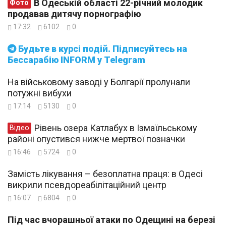
В Одеській області 22-річний молодик
Фото
продавав дитячу порнографію
17:32
6102
0
Будьте в курсі подій. Підписуйтесь на
Бессарабію INFORM у Telegram
На військовому заводі у Болгарії пролунали
потужні вибухи
17:14
5130
0
Рівень озера Катлабух в Ізмаїльському
Відео
районі опустився нижче мертвої позначки
16:46
5724
0
Замість лікування – безоплатна праця: в Одесі
викрили псевдореабілітаційний центр
16:07
6804
0
Під час вчорашньої атаки по Одещині на березі