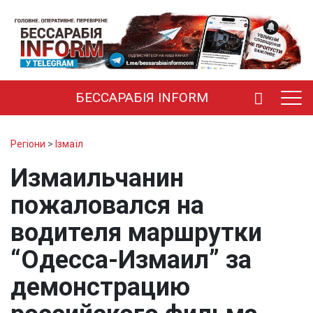
БЕССАРАБІЯ INFORM
Регіони
>
Ізмаїл
Измаильчанин
пожаловался на
водителя маршрутки
“Одесса-Измаил” за
демонстрацию