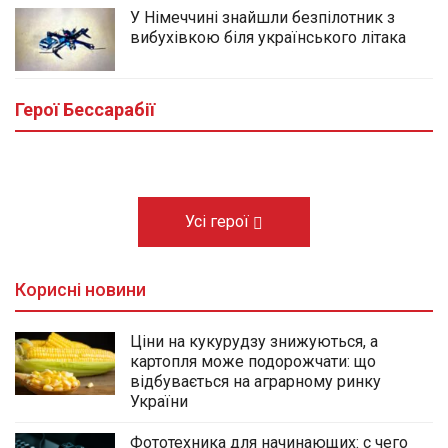
У Німеччині знайшли безпілотник з
вибухівкою біля українського літака
Йому назавжди залишилося 32: у
Виноградівці Болградської громади
провели в останню путь морпіха Михайла
Герої Бессарабії
Кишлали
10.08.2026
Усі герої
Корисні новини
Ціни на кукурудзу знижуються, а
картопля може подорожчати: що
відбувається на аграрному ринку
України
Фототехника для начинающих: с чего