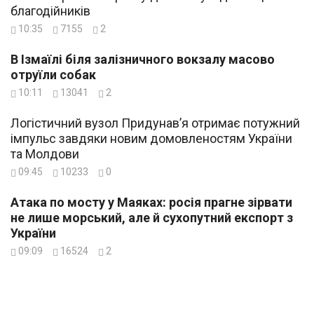
благодійників
10:35
7155
2
В Ізмаїлі біля залізничного вокзалу масово
отруїли собак
10:11
13041
2
Логістичний вузол Придунав’я отримає потужний
імпульс завдяки новим домовленостям України
та Молдови
09:45
10233
0
Атака по мосту у Маяках: росія прагне зірвати
не лише морський, але й сухопутний експорт з
України
09:09
16524
2