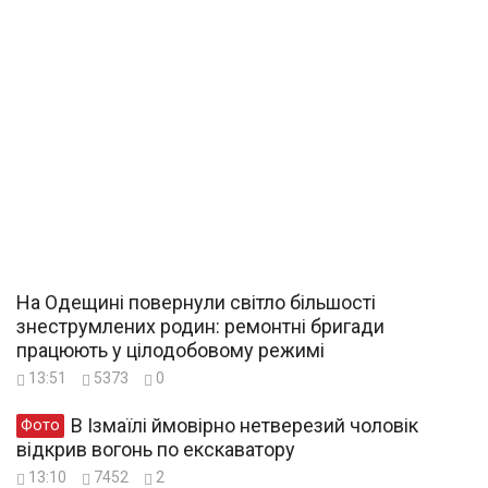
На Одещині повернули світло більшості
знеструмлених родин: ремонтні бригади
працюють у цілодобовому режимі
13:51
5373
0
В Ізмаїлі ймовірно нетверезий чоловік
Фото
відкрив вогонь по екскаватору
13:10
7452
2