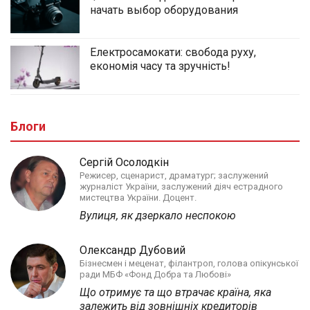
начать выбор оборудования
Електросамокати: свобода руху,
економія часу та зручність!
Блоги
Сергій Осолодкін
Режисер, сценарист, драматург; заслужений
журналіст України, заслужений діяч естрадного
мистецтва України. Доцент.
Вулиця, як дзеркало неспокою
Олександр Дубовий
Бізнесмен і меценат, філантроп, голова опікунської
ради МБФ «Фонд Добра та Любові»
Що отримує та що втрачає країна, яка
залежить від зовнішніх кредиторів