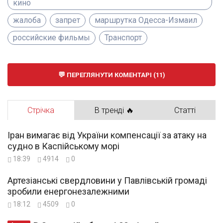
кино
жалоба
запрет
маршрутка Одесса-Измаил
российские фильмы
Транспорт
ПЕРЕГЛЯНУТИ КОМЕНТАРІ (11)
Стрічка
В тренді 🔥
Статті
Іран вимагає від України компенсації за атаку на
судно в Каспійському морі
18:39
4914
0
Артезіанські свердловини у Павлівській громаді
зробили енергонезалежними
18:12
4509
0