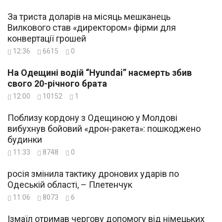
За триста доларів на місяць мешканець
Вилкового став «директором» фірми для
конвертації грошей
12:36
6615
0
На Одещині водій “Hyundai” насмерть збив
свого 20-річного брата
12:00
10152
1
Поблизу кордону з Одещиною у Молдові
вибухнув бойовий «дрон-ракета»: пошкоджено
будинки
11:33
8748
0
росія змінила тактику дронових ударів по
Одеській області, – Плетенчук
11:06
8073
6
Ізмаїл отримав чергову допомогу від німецьких