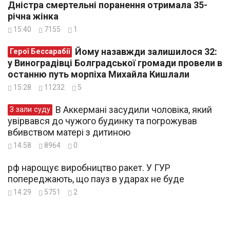
Дністра смертельні поранення отримала 35-
річна жінка
15:40
7155
1
Йому назавжди залишилося 32:
Герої Бессарабії
у Виноградівці Болградської громади провели в
останню путь морпіха Михайла Кишлали
15:28
11232
5
В Аккермані засудили чоловіка, який
З зали суду
увірвався до чужого будинку та погрожував
вбивством матері з дитиною
14:58
8964
0
рф нарощує виробництво ракет. У ГУР
попереджають, що пауз в ударах не буде
14:29
5751
2