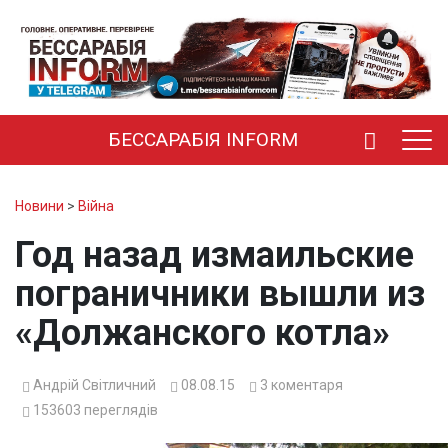
БЕССАРАБІЯ INFORM
Новини
>
Війна
Год назад измаильские
пограничники вышли из
«Должанского котла»
Андрій Світличний
08.08.15
3
коментаря
153603
переглядів