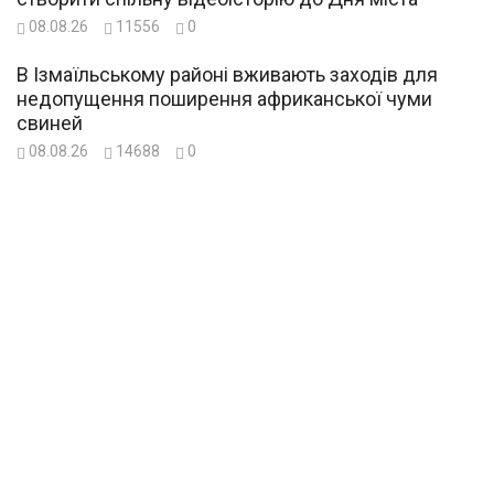
08.08.26
11556
0
В Ізмаїльському районі вживають заходів для
недопущення поширення африканської чуми
свиней
08.08.26
14688
0