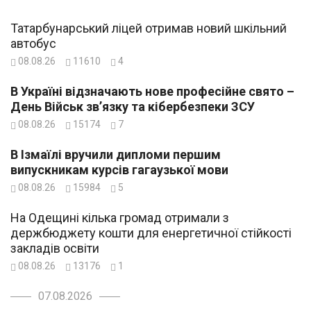
Татарбунарський ліцей отримав новий шкільний
автобус
08.08.26
11610
4
В Україні відзначають нове професійне свято –
День Військ зв’язку та кібербезпеки ЗСУ
08.08.26
15174
7
В Ізмаїлі вручили дипломи першим
випускникам курсів гагаузької мови
08.08.26
15984
5
На Одещині кілька громад отримали з
держбюджету кошти для енергетичної стійкості
закладів освіти
08.08.26
13176
1
07.08.2026