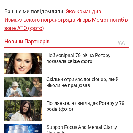
Раніше ми повідомляли:
Экс-командир
Измаильского погранотряда Игорь Момот погиб в
зоне АТО (фото)