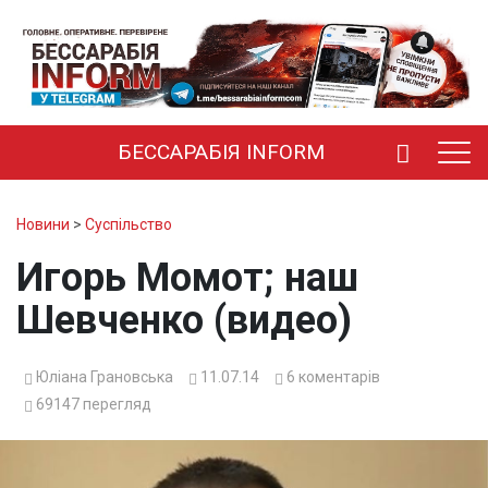
БЕССАРАБІЯ INFORM
Новини
>
Суспільство
Игорь Момот; наш
Шевченко (видео)
Юліана Грановська
11.07.14
6
коментарів
69147
перегляд