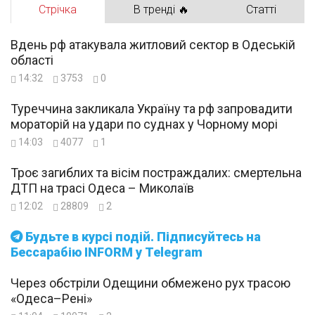
Стрічка
В тренді 🔥
Статті
Вдень рф атакувала житловий сектор в Одеській
області
14:32
3753
0
Туреччина закликала Україну та рф запровадити
мораторій на удари по суднах у Чорному морі
14:03
4077
1
Троє загиблих та вісім постраждалих: смертельна
ДТП на трасі Одеса – Миколаїв
12:02
28809
2
Будьте в курсі подій. Підписуйтесь на
Бессарабію INFORM у Telegram
Через обстріли Одещини обмежено рух трасою
«Одеса–Рені»