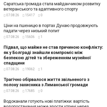
Саратська громада стала майданчиком розвитку
ветеранського та адаптивного спорту
07.08.26
15417
0
Ціни на пшеницю в портах Дунаю продовжують
падати через низький попит
07.08.26
15606
1
Підвал, що майже не став причиною конфлікту:
як у Болграді знайшли компроміс між
безпекою дітей та збереженням музейної
спадщини
07.08.26
19062
1
Трагічно обірвалося життя звільненого з
полону захисника з Лиманської громади
07.08.26
17685
0
Водоканали готують нові платіжки: вартість
водопостачання може зрости утричі через