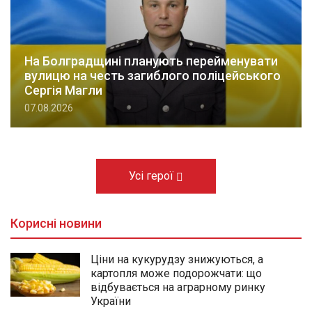
На Болградщині планують перейменувати
вулицю на честь загиблого поліцейського
Сергія Магли
07.08.2026
Усі герої
Корисні новини
Ціни на кукурудзу знижуються, а
картопля може подорожчати: що
відбувається на аграрному ринку
України