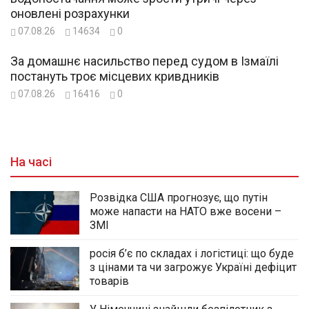
оновлені розрахунки
07.08.26
14634
0
За домашнє насильство перед судом в Ізмаїлі
постануть троє місцевих кривдників
07.08.26
16416
0
На часі
Розвідка США прогнозує, що путін
може напасти на НАТО вже восени –
ЗМІ
росія б’є по складах і логістиці: що буде
з цінами та чи загрожує Україні дефіцит
товарів