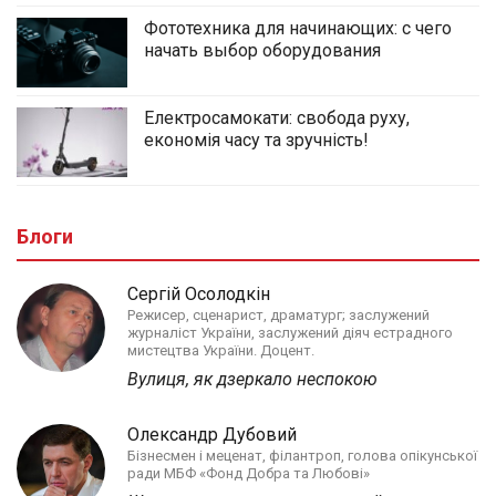
Фототехника для начинающих: с чего
начать выбор оборудования
Електросамокати: свобода руху,
економія часу та зручність!
Блоги
Сергій Осолодкін
Режисер, сценарист, драматург; заслужений
журналіст України, заслужений діяч естрадного
мистецтва України. Доцент.
Вулиця, як дзеркало неспокою
Олександр Дубовий
Бізнесмен і меценат, філантроп, голова опікунської
ради МБФ «Фонд Добра та Любові»