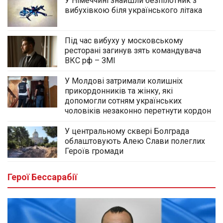
У Німеччині знайшли безпілотник з
вибухівкою біля українського літака
Під час вибуху у московському
ресторані загинув зять командувача
ВКС рф – ЗМІ
У Молдові затримали колишніх
прикордонників та жінку, які
допомогли сотням українських
чоловіків незаконно перетнути кордон
У центральному сквері Болграда
облаштовують Алею Слави полеглих
Героїв громади
Герої Бессарабії