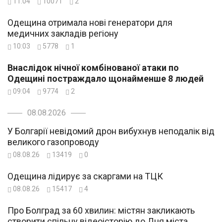
11:04
10071
2
Одещина отримала нові генератори для
медичних закладів регіону
10:03
5778
1
Внаслідок нічної комбінованої атаки по
Одещині постраждало щонайменше 8 людей
09:04
9774
2
08.08.2026
У Болгарії невідомий дрон вибухнув неподалік від
великого газопроводу
08.08.26
13419
0
Одещина лідирує за скаргами на ТЦК
08.08.26
15417
4
Про Болград за 60 хвилин: містян закликають
створити спільну відеоісторію до Дня міста