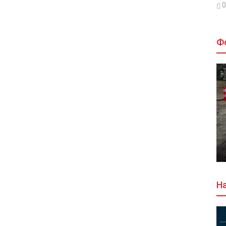
0
Ф
На