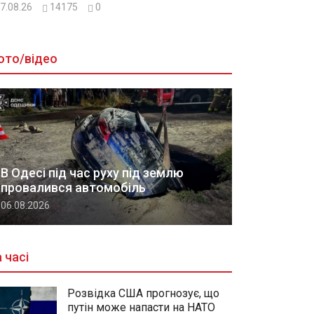
7.08.26
14175
0
ото/відео
В Одесі під час руху під землю
провалився автомобіль
06.08.2026
 часі
Розвідка США прогнозує, що
путін може напасти на НАТО