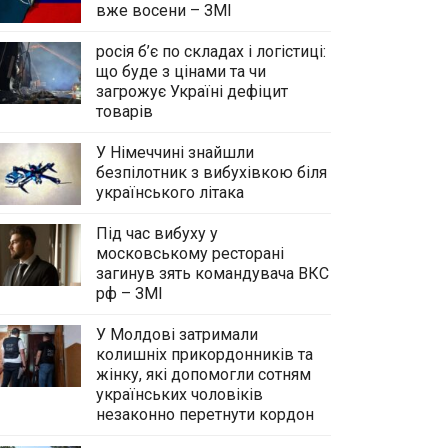
вже восени – ЗМІ
росія б’є по складах і логістиці:
що буде з цінами та чи
загрожує Україні дефіцит
товарів
У Німеччині знайшли
безпілотник з вибухівкою біля
українського літака
Під час вибуху у
московському ресторані
загинув зять командувача ВКС
рф – ЗМІ
У Молдові затримали
колишніх прикордонників та
жінку, які допомогли сотням
українських чоловіків
незаконно перетнути кордон