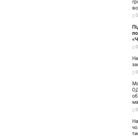
гр
во
0
Пі
по
«
0
На
за
0
Ма
ОД
об
ма
0
На
чо
ти