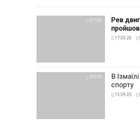
Рев двиг
21195
пройшов 
17.05.26
В Ізмаїл
23139
спорту
15.09.25