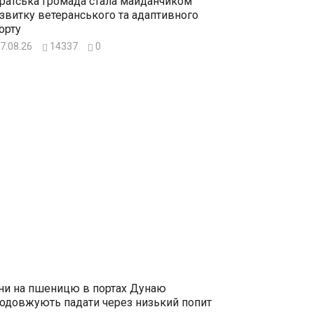
ратська громада стала майданчиком
звитку ветеранського та адаптивного
орту
7.08.26
14337
0
ни на пшеницю в портах Дунаю
одовжують падати через низький попит