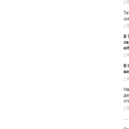
0
Та
шк
0
В 
св
кі
0
В 
ви
0
На
де
ст
0