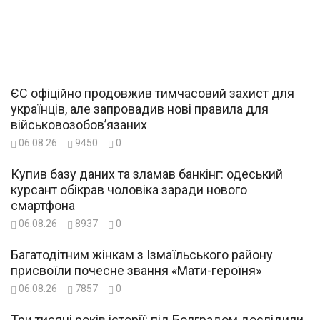
ЄС офіційно продовжив тимчасовий захист для
українців, але запровадив нові правила для
військовозобов’язаних
06.08.26
9450
0
Купив базу даних та зламав банкінг: одеський
курсант обікрав чоловіка заради нового
смартфона
06.08.26
8937
0
Багатодітним жінкам з Ізмаїльського району
присвоїли почесне звання «Мати-героїня»
06.08.26
7857
0
Три тисячі років історії: під Болградом дослідили