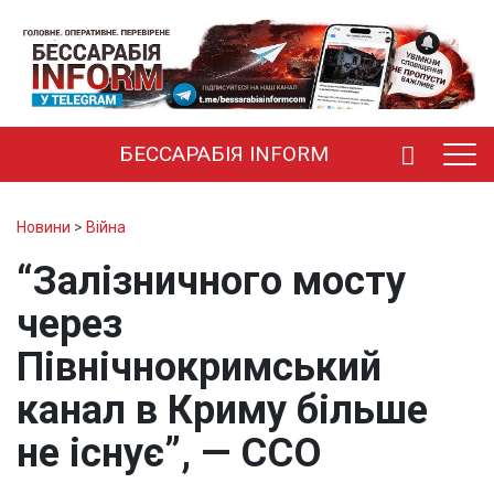
БЕССАРАБІЯ INFORM
Новини
>
Війна
“Залізничного мосту
через
Північнокримський
канал в Криму більше
не існує”, — ССО