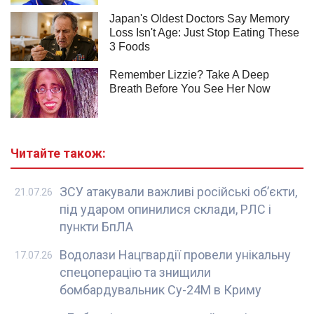
Читайте також:
ЗСУ атакували важливі російські об’єкти,
21.07.26
під ударом опинилися склади, РЛС і
пункти БпЛА
Водолази Нацгвардії провели унікальну
17.07.26
спецоперацію та знищили
бомбардувальник Су-24М в Криму