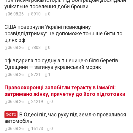
унікальне поселення доби бронзи
06.08.26
8910
0
США повернули Україні повноцінну
розвідпідтримку: це допоможе точніше бити по
цілях рф
06.08.26
7803
0
рф вдарила по судну з пшеницею біля берегів
Одещини — загинув український моряк
06.08.26
8721
1
Правоохоронці запобігли теракту в Ізмаїлі:
затримано жінку, причетну до його підготовки
06.08.26
24219
0
В Одесі під час руху під землю провалився
Фото
автомобіль
06.08.26
16173
0