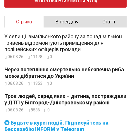
ПЕРЕГЛЯНУТИ КОМЕНТАРІ (10)
Стрічка
В тренді 🔥
Статті
У селищі Ізмаїльського району за понад мільйон
гривень відремонтують приміщення для
поліцейських офіцерів громади
06.08.26
11178
0
Через потепління смертельно небезпечна риба
може дібратися до України
06.08.26
11853
0
Троє людей, серед яких – дитина, постраждали
у ДТП у Білгород-Дністровському районі
06.08.26
8586
0
Будьте в курсі подій. Підписуйтесь на
Бессарабію INFORM у Telegram