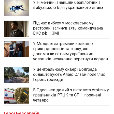
У Німеччині знайшли безпілотник з
вибухівкою біля українського літака
Під час вибуху у московському
ресторані загинув зять командувача
ВКС рф – ЗМІ
У Молдові затримали колишніх
прикордонників та жінку, які
допомогли сотням українських
чоловіків незаконно перетнути кордон
У центральному сквері Болграда
облаштовують Алею Слави полеглих
Героїв громади
В Одесі невідомий з пістолета стріляв у
працівників РТЦК та СП – поранені
четверо
Герої Бессарабії