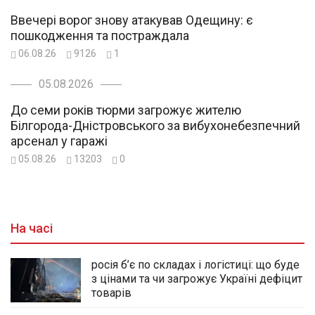
Ввечері ворог знову атакував Одещину: є
пошкодження та постраждала
06.08.26
9126
1
05.08.2026
До семи років тюрми загрожує жителю
Білгорода-Дністровського за вибухонебезпечний
арсенал у гаражі
05.08.26
13203
0
На часі
росія б’є по складах і логістиці: що буде
з цінами та чи загрожує Україні дефіцит
товарів