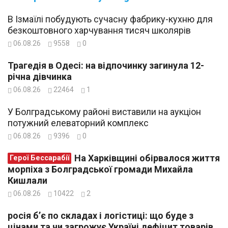
В Ізмаїлі побудують сучасну фабрику-кухню для
безкоштовного харчування тисяч школярів
06.08.26
9558
0
Трагедія в Одесі: на відпочинку загинула 12-
річна дівчинка
06.08.26
22464
1
У Болградському районі виставили на аукціон
потужний елеваторний комплекс
06.08.26
9396
0
На Харківщині обірвалося життя
Герої Бессарабії
морпіха з Болградської громади Михайла
Кишлали
06.08.26
10422
2
росія б’є по складах і логістиці: що буде з
цінами та чи загрожує Україні дефіцит товарів