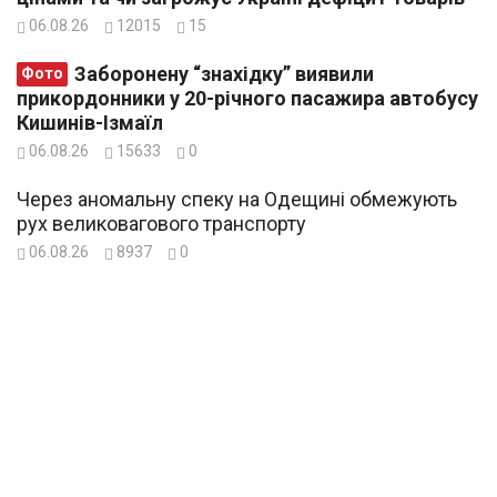
06.08.26
12015
15
Заборонену “знахідку” виявили
Фото
прикордонники у 20-річного пасажира автобусу
Кишинів-Ізмаїл
06.08.26
15633
0
Через аномальну спеку на Одещині обмежують
рух великовагового транспорту
06.08.26
8937
0