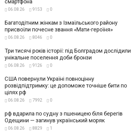
смартфона
06.08.26
9153
0
Багатодітним жінкам з Ізмаїльського району
присвоїли почесне звання «Мати-героїня»
06.08.26
8046
0
Три тисячі років історії: під Болградом дослідили
унікальне поселення доби бронзи
06.08.26
9126
0
США повернули Україні повноцінну
розвідпідтримку: це допоможе точніше бити по
цілях рф
06.08.26
7992
0
рф вдарила по судну з пшеницею біля берегів
Одещини — загинув український моряк
06.08.26
8829
1