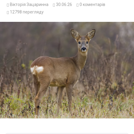
Вікторія Зацаринна
30.06.26
0
коментарів
12798
перегляду