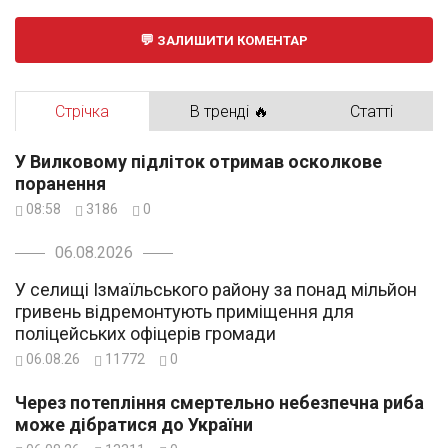
ЗАЛИШИТИ КОМЕНТАР
Стрічка
В тренді 🔥
Статті
У Вилковому підліток отримав осколкове
поранення
08:58
3186
0
06.08.2026
У селищі Ізмаїльського району за понад мільйон
гривень відремонтують приміщення для
поліцейських офіцерів громади
06.08.26
11772
0
Через потепління смертельно небезпечна риба
може дібратися до України