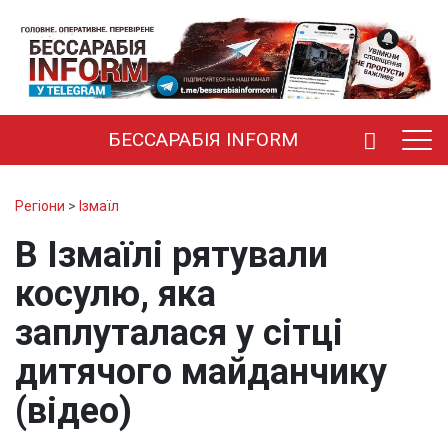
БЕССАРАБІЯ INFORM
Регіони
>
Ізмаїл
В Ізмаїлі рятували
косулю, яка
заплуталася у сітці
дитячого майданчику
(відео)