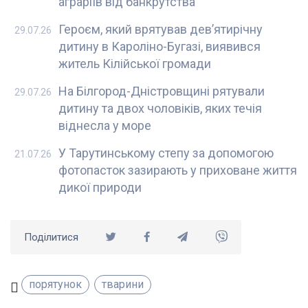
аграріїв від банкрутства
Героєм, який врятував девʼятирічну
29.07.26
дитину в Кароліно-Бугазі, виявився
житель Кілійської громади
На Білгород-Дністровщині рятували
29.07.26
дитину та двох чоловіків, яких течія
віднесла у море
У Тарутинському степу за допомогою
21.07.26
фотопасток зазирають у приховане життя
дикої природи
Поділитися
порятунок
тварини