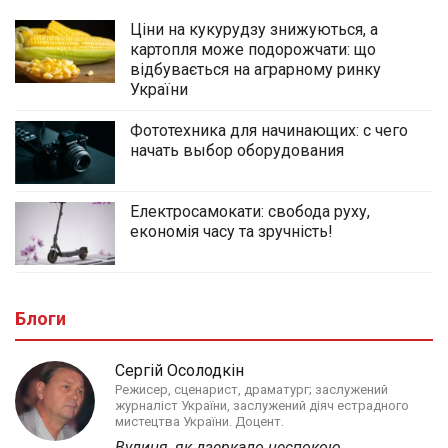
Ціни на кукурудзу знижуються, а
картопля може подорожчати: що
відбувається на аграрному ринку
України
Фототехника для начинающих: с чего
начать выбор оборудования
Електросамокати: свобода руху,
економія часу та зручність!
Блоги
Сергій Осолодкін
Режисер, сценарист, драматург; заслужений
журналіст України, заслужений діяч естрадного
мистецтва України. Доцент.
Вулиця, як дзеркало неспокою