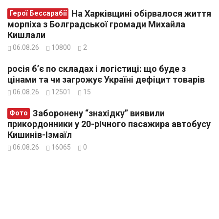
На Харківщині обірвалося життя
Герої Бессарабії
морпіха з Болградської громади Михайла
Кишлали
06.08.26
10800
2
росія б’є по складах і логістиці: що буде з
цінами та чи загрожує Україні дефіцит товарів
06.08.26
12501
15
Заборонену “знахідку” виявили
Фото
прикордонники у 20-річного пасажира автобусу
Кишинів-Ізмаїл
06.08.26
16065
0