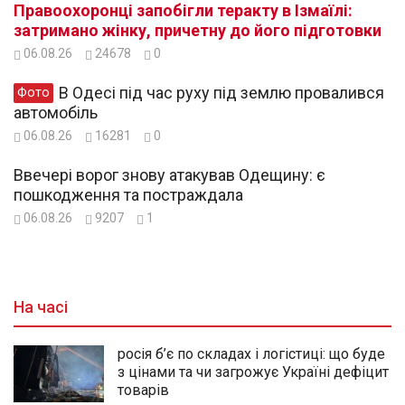
Правоохоронці запобігли теракту в Ізмаїлі:
затримано жінку, причетну до його підготовки
06.08.26
24678
0
В Одесі під час руху під землю провалився
Фото
автомобіль
06.08.26
16281
0
Ввечері ворог знову атакував Одещину: є
пошкодження та постраждала
06.08.26
9207
1
На часі
росія б’є по складах і логістиці: що буде
з цінами та чи загрожує Україні дефіцит
товарів