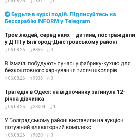
06.08.26
13311
0
Будьте в курсі подій. Підписуйтесь на
Бессарабію INFORM у Telegram
Троє людей, серед яких – дитина, постраждали
у ДТП у Білгород-Дністровському районі
06.08.26
8856
0
В Ізмаїлі побудують сучасну фабрику-кухню для
безкоштовного харчування тисяч школярів
06.08.26
9936
0
Трагедія в Одесі: на відпочинку загинула 12-
річна дівчинка
06.08.26
23004
1
У Болградському районі виставили на аукціон
потужний елеваторний комплекс
06.08.26
9828
0