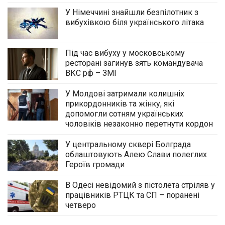
У Німеччині знайшли безпілотник з
вибухівкою біля українського літака
Під час вибуху у московському
ресторані загинув зять командувача
ВКС рф – ЗМІ
У Молдові затримали колишніх
прикордонників та жінку, які
допомогли сотням українських
чоловіків незаконно перетнути кордон
У центральному сквері Болграда
облаштовують Алею Слави полеглих
Героїв громади
В Одесі невідомий з пістолета стріляв у
працівників РТЦК та СП – поранені
четверо