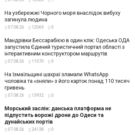
На узбережжі Чорного моря внаслідок вибуху
загинула людина
07.08.26
12069
0
Мандрівки Бессарабією в один клік: Одеська ОДА
запустила Єдиний туристичний портал області з
інтерактивним конструктором маршрутів
07.08.26
11070
0
На Ізмаїльщині шахраї зламали WhatsApp
чоловіка та «зняли» з його карток понад 110 тисяч
гривень
07.08.26
13932
0
Морський заслін: данська платформа не
підпустить ворожі дрони до Одеси та
дунайських портів
07.08.26
24138
0