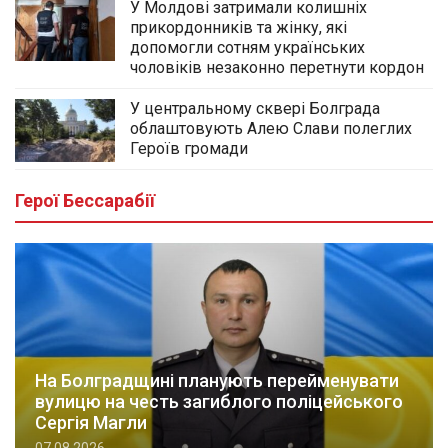
У Молдові затримали колишніх
прикордонників та жінку, які
допомогли сотням українських
чоловіків незаконно перетнути кордон
У центральному сквері Болграда
облаштовують Алею Слави полеглих
Героїв громади
Герої Бессарабії
На Болградщині планують перейменувати
вулицю на честь загиблого поліцейського
Сергія Магли
07.08.2026