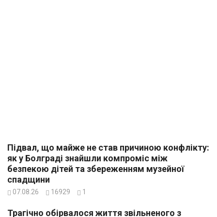
Підвал, що майже не став причиною конфлікту:
як у Болграді знайшли компроміс між
безпекою дітей та збереженням музейної
спадщини
07.08.26
16929
1
Трагічно обірвалося життя звільненого з