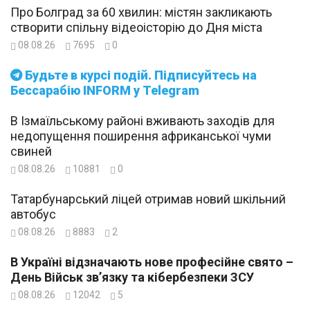
Про Болград за 60 хвилин: містян закликають
створити спільну відеоісторію до Дня міста
08.08.26
7695
0
Будьте в курсі подій. Підписуйтесь на
Бессарабію INFORM у Telegram
В Ізмаїльському районі вживають заходів для
недопущення поширення африканської чуми
свиней
08.08.26
10881
0
Татарбунарський ліцей отримав новий шкільний
автобус
08.08.26
8883
2
В Україні відзначають нове професійне свято –
День Військ зв’язку та кібербезпеки ЗСУ
08.08.26
12042
5