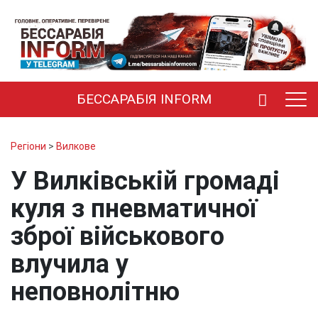
БЕССАРАБІЯ INFORM
Регіони
>
Вилкове
У Вилківській громаді
куля з пневматичної
зброї військового
влучила у
неповнолітню