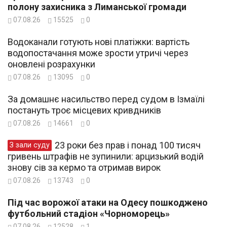
полону захисника з Лиманської громади
07.08.26
15525
0
Водоканали готують нові платіжки: вартість
водопостачання може зрости утричі через
оновлені розрахунки
07.08.26
13095
0
За домашнє насильство перед судом в Ізмаїлі
постануть троє місцевих кривдників
07.08.26
14661
0
23 роки без прав і понад 100 тисяч
З зали суду
гривень штрафів не зупинили: арцизький водій
знову сів за кермо та отримав вирок
07.08.26
13743
0
Під час ворожої атаки на Одесу пошкоджено
футбольний стадіон «Чорноморець»
07.08.26
12528
1