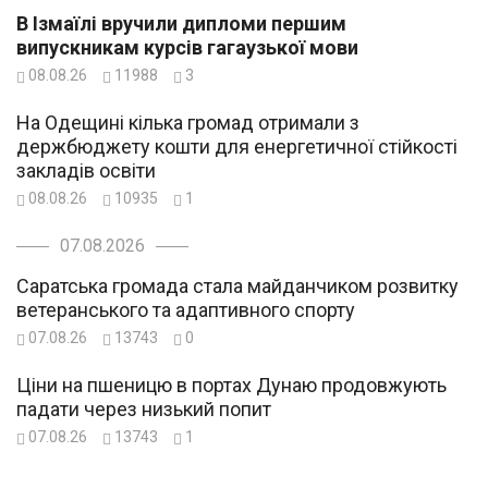
В Ізмаїлі вручили дипломи першим
випускникам курсів гагаузької мови
08.08.26
11988
3
На Одещині кілька громад отримали з
держбюджету кошти для енергетичної стійкості
закладів освіти
08.08.26
10935
1
07.08.2026
Саратська громада стала майданчиком розвитку
ветеранського та адаптивного спорту
07.08.26
13743
0
Ціни на пшеницю в портах Дунаю продовжують
падати через низький попит
07.08.26
13743
1