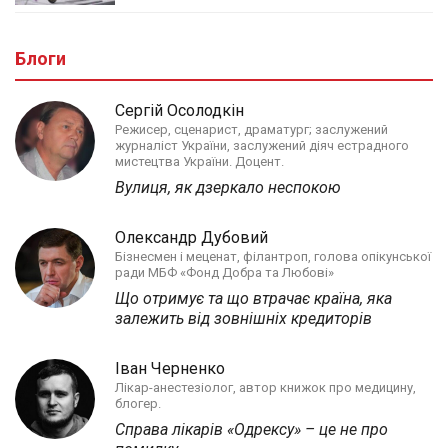
Блоги
Сергій Осолодкін
Режисер, сценарист, драматург; заслужений
журналіст України, заслужений діяч естрадного
мистецтва України. Доцент.
Вулиця, як дзеркало неспокою
Олександр Дубовий
Бізнесмен і меценат, філантроп, голова опікунської
ради МБФ «Фонд Добра та Любові»
Що отримує та що втрачає країна, яка
залежить від зовнішніх кредиторів
Іван Черненко
Лікар-анестезіолог, автор книжок про медицину,
блогер.
Справа лікарів «Одрексу» – це не про