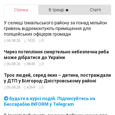
Стрічка
В тренді 🔥
Статті
У селищі Ізмаїльського району за понад мільйон
гривень відремонтують приміщення для
поліцейських офіцерів громади
06.08.26
7425
0
Через потепління смертельно небезпечна риба
може дібратися до України
06.08.26
8640
0
Троє людей, серед яких – дитина, постраждали
у ДТП у Білгород-Дністровському районі
06.08.26
6264
0
Будьте в курсі подій. Підписуйтесь на
Бессарабію INFORM у Telegram