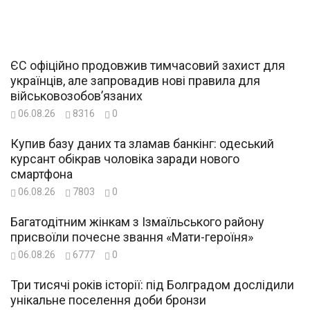
ЄС офіційно продовжив тимчасовий захист для
українців, але запровадив нові правила для
військовозобов’язаних
06.08.26
8316
0
Купив базу даних та зламав банкінг: одеський
курсант обікрав чоловіка заради нового
смартфона
06.08.26
7803
0
Багатодітним жінкам з Ізмаїльського району
присвоїли почесне звання «Мати-героїня»
06.08.26
6777
0
Три тисячі років історії: під Болградом дослідили
унікальне поселення доби бронзи