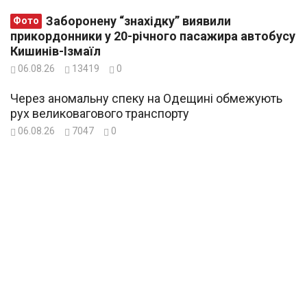
Заборонену “знахідку” виявили
Фото
прикордонники у 20-річного пасажира автобусу
Кишинів-Ізмаїл
06.08.26
13419
0
Через аномальну спеку на Одещині обмежують
рух великовагового транспорту
06.08.26
7047
0