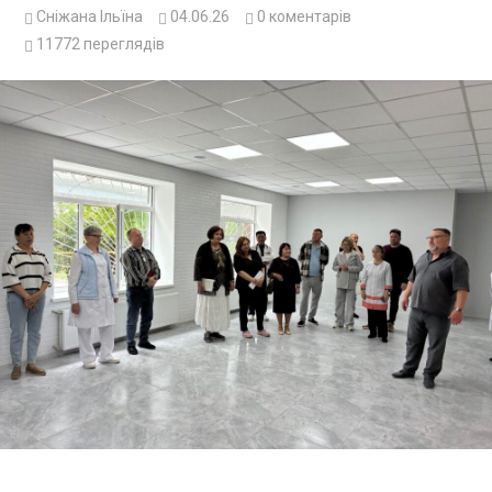
Сніжана Ільїна
04.06.26
0
коментарів
11772
переглядів