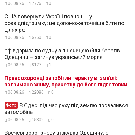
06.08.26
7776
0
США повернули Україні повноцінну
розвідпідтримку: це допоможе точніше бити по
цілях рф
06.08.26
6750
0
рф вдарила по судну з пшеницею біля берегів
Одещини — загинув український моряк
06.08.26
8127
1
Правоохоронці запобігли теракту в Ізмаїлі:
затримано жінку, причетну до його підготовки
06.08.26
22086
0
В Одесі під час руху під землю провалився
Фото
автомобіль
06.08.26
15309
0
Ввечері ворог знову атакував Одещину: є