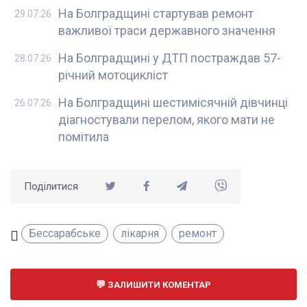
На Болградщині стартував ремонт
29.07.26
важливої траси державного значення
На Болградщині у ДТП постраждав 57-
28.07.26
річний мотоцикліст
На Болградщині шестимісячній дівчинці
26.07.26
діагностували перелом, якого мати не
помітила
Поділитися
Бессарабське
лікарня
ремонт
ЗАЛИШИТИ КОМЕНТАР