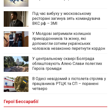
Під час вибуху у московському
ресторані загинув зять командувача
ВКС рф – ЗМІ
У Молдові затримали колишніх
прикордонників та жінку, які
допомогли сотням українських
чоловіків незаконно перетнути кордон
У центральному сквері Болграда
облаштовують Алею Слави полеглих
Героїв громади
В Одесі невідомий з пістолета стріляв у
працівників РТЦК та СП – поранені
четверо
Герої Бессарабії