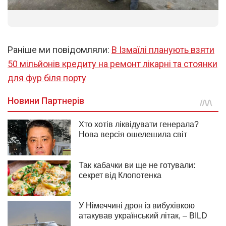
1
/
6
Раніше ми повідомляли:
В Ізмаїлі планують взяти
50 мільйонів кредиту на ремонт лікарні та стоянки
для фур біля порту