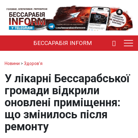
БЕССАРАБІЯ INFORM
Новини
>
Здоров'я
У лікарні Бессарабської
громади відкрили
оновлені приміщення:
що змінилось після
ремонту