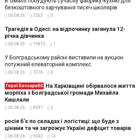
В Ізмаїлі побудують сучасну фабрику-кухню для
безкоштовного харчування тисяч школярів
06.08.26
7263
0
Трагедія в Одесі: на відпочинку загинула 12-
річна дівчинка
06.08.26
19872
1
У Болградському районі виставили на аукціон
потужний елеваторний комплекс
06.08.26
7074
0
На Харківщині обірвалося життя
Герої Бессарабії
морпіха з Болградської громади Михайла
Кишлали
06.08.26
8397
2
росія б’є по складах і логістиці: що буде з
цінами та чи загрожує Україні дефіцит товарів
06.08.26
9342
14