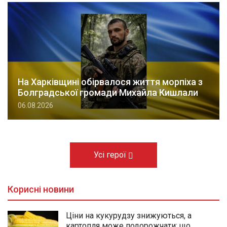
На Харківщині обірвалося життя морпіха з
Болградської громади Михайла Кишлали
06.08.2026
Усі герої
Корисні новини
Ціни на кукурудзу знижуються, а
картопля може подорожчати: що