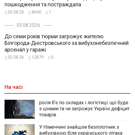
пошкодження та постраждала
06.08.26
8640
1
05.08.2026
До семи років тюрми загрожує жителю
Білгорода-Дністровського за вибухонебезпечний
арсенал у гаражі
05.08.26
12879
0
На часі
росія б’є по складах і логістиці: що буде
з цінами та чи загрожує Україні дефіцит
товарів
У Німеччині знайшли безпілотник з
вибухівкою біля українського літака