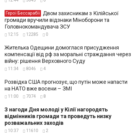
Двом захисникам з Кілійської
Герої Бессарабії
громади вручили відзнаки Міноборони та
Головнокомандувача ЗСУ
12:15
12285
0
Жителька Одещини домоглася присудження
компенсації від рф за моральні страждання через
війну: рішення Верховного Суду
11:34
8046
4
Розвідка США прогнозує, що путін може напасти
на НАТО вже восени – ЗМІ
11:00
7074
8
З нагоди Дня молоді у Кілії нагородять
відмінників громади та проведуть низку
розважальних заходів
10:37
11610
2