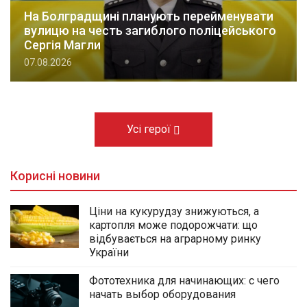
На Болградщині планують перейменувати
вулицю на честь загиблого поліцейського
Сергія Магли
07.08.2026
Усі герої
Корисні новини
Ціни на кукурудзу знижуються, а
картопля може подорожчати: що
відбувається на аграрному ринку
України
Фототехника для начинающих: с чего
начать выбор оборудования