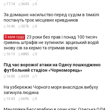
17:14
5643
0
За домашнє насильство перед судом в Ізмаїлі
постануть троє місцевих кривдників
16:46
5076
0
23 роки без прав і понад 100 тисяч
З зали суду
гривень штрафів не зупинили: арцизький водій
знову сів за кермо та отримав вирок
16:13
6885
0
Під час ворожої атаки на Одесу пошкоджено
футбольний стадіон «Чорноморець»
16:00
6939
1
На узбережжі Чорного моря внаслідок вибуху
загинула людина
15:43
6696
0
Мандрівки Бессарабією в один клік: Одеська ОДА