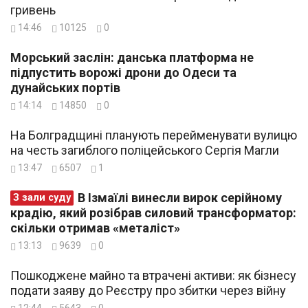
гривень
14:46
10125
0
Морський заслін: данська платформа не
підпустить ворожі дрони до Одеси та
дунайських портів
14:14
14850
0
На Болградщині планують перейменувати вулицю
на честь загиблого поліцейського Сергія Магли
13:47
6507
1
В Ізмаїлі винесли вирок серійному
З зали суду
крадію, який розібрав силовий трансформатор:
скільки отримав «металіст»
13:13
9639
0
Пошкоджене майно та втрачені активи: як бізнесу
подати заяву до Реєстру про збитки через війну
12:44
5643
0