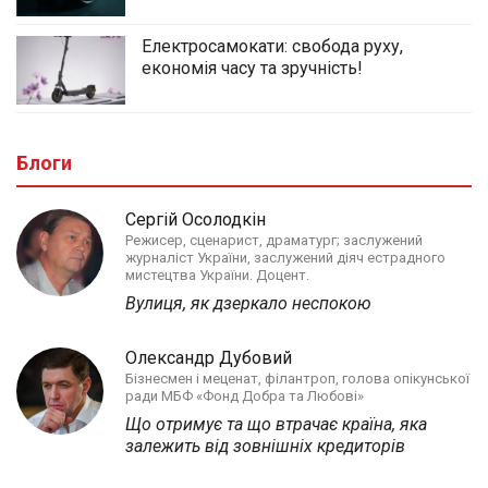
Електросамокати: свобода руху,
економія часу та зручність!
Блоги
Сергій Осолодкін
Режисер, сценарист, драматург; заслужений
журналіст України, заслужений діяч естрадного
мистецтва України. Доцент.
Вулиця, як дзеркало неспокою
Олександр Дубовий
Бізнесмен і меценат, філантроп, голова опікунської
ради МБФ «Фонд Добра та Любові»
Що отримує та що втрачає країна, яка
залежить від зовнішніх кредиторів