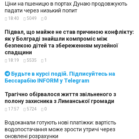
Ціни на пшеницю в портах Дунаю продовжують
падати через низький попит
18:40
5049
0
Підвал, що майже не став причиною конфлікту:
як у Болграді знайшли компроміс між
безпекою дітей та збереженням музейної
спадщини
18:19
5535
1
Будьте в курсі подій. Підписуйтесь на
Бессарабію INFORM у Telegram
Трагічно обірвалося життя звільненого з
полону захисника з Лиманської громади
17:57
5724
0
Водоканали готують нові платіжки: вартість
водопостачання може зрости утричі через
оновлені розрахунки