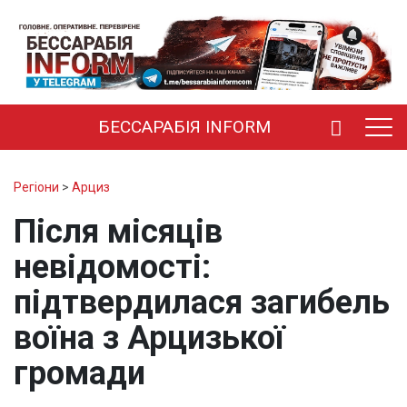
БЕССАРАБІЯ INFORM
Регіони
>
Арциз
Після місяців
невідомості:
підтвердилася загибель
воїна з Арцизької
громади