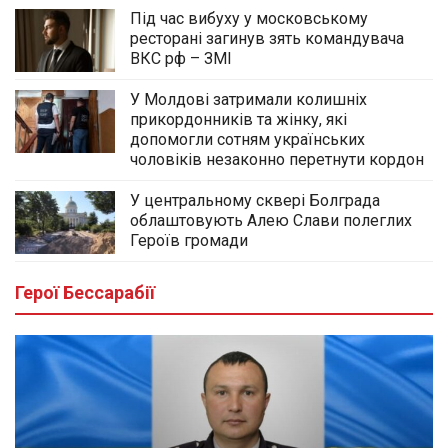
Під час вибуху у московському
ресторані загинув зять командувача
ВКС рф – ЗМІ
У Молдові затримали колишніх
прикордонників та жінку, які
допомогли сотням українських
чоловіків незаконно перетнути кордон
У центральному сквері Болграда
облаштовують Алею Слави полеглих
Героїв громади
Герої Бессарабії