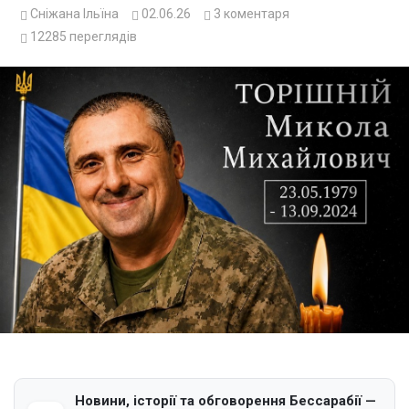
Сніжана Ільїна
02.06.26
3
коментаря
12285
переглядів
Новини, історії та обговорення Бессарабії —