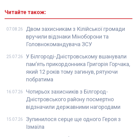
Читайте також:
Двом захисникам з Кілійської громади
07.08.26
вручили відзнаки Міноборони та
Головнокомандувача ЗСУ
У Білгороді-Дністровському вшанували
25.07.26
пам’ять прикордонника Григорія Горчака,
який 12 років тому загинув, рятуючи
побратима
Чотирьох захисників з Білгород-
16.07.26
Дністровського району посмертно
відзначили державними нагородами
Зупинилося серце ще одного Героя з
15.07.26
Ізмаїла