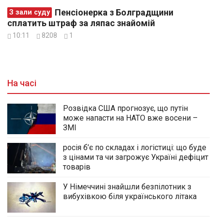
Пенсіонерка з Болградщини
З зали суду
сплатить штраф за ляпас знайомій
10:11
8208
1
На часі
Розвідка США прогнозує, що путін
може напасти на НАТО вже восени –
ЗМІ
росія б’є по складах і логістиці: що буде
з цінами та чи загрожує Україні дефіцит
товарів
У Німеччині знайшли безпілотник з
вибухівкою біля українського літака