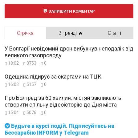
ЗАЛИШИТИ КОМЕНТАР
Стрічка
В тренді 🔥
Статті
У Болгарії невідомий дрон вибухнув неподалік від
великого газопроводу
18:02
3753
0
Одещина лідирує за скаргами на ТЦК
16:03
5157
0
Про Болград за 60 хвилин: містян закликають
створити спільну відеоісторію до Дня міста
15:04
5076
0
Будьте в курсі подій. Підписуйтесь на
Бессарабію INFORM у Telegram