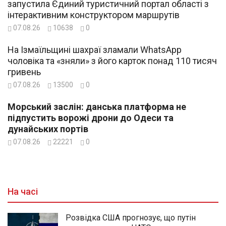
запустила Єдиний туристичний портал області з
інтерактивним конструктором маршрутів
07.08.26
10638
0
На Ізмаїльщині шахраї зламали WhatsApp
чоловіка та «зняли» з його карток понад 110 тисяч
гривень
07.08.26
13500
0
Морський заслін: данська платформа не
підпустить ворожі дрони до Одеси та
дунайських портів
07.08.26
22221
0
На часі
Розвідка США прогнозує, що путін