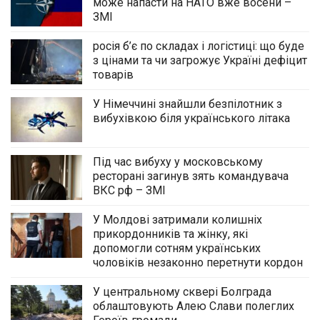
може напасти на НАТО вже восени –
ЗМІ
росія б’є по складах і логістиці: що буде
з цінами та чи загрожує Україні дефіцит
товарів
У Німеччині знайшли безпілотник з
вибухівкою біля українського літака
Під час вибуху у московському
ресторані загинув зять командувача
ВКС рф – ЗМІ
У Молдові затримали колишніх
прикордонників та жінку, які
допомогли сотням українських
чоловіків незаконно перетнути кордон
У центральному сквері Болграда
облаштовують Алею Слави полеглих