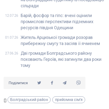
сільради
Барій, фосфор та гіпс: вчені оцінили
12.07.26
промислові перспективи підземних
ресурсів півдня Одещини
Житель Арцизької громади розорав
01.07.26
прибережну смугу та засіяв її ячменем
Дві громади Болградського району
27.06.26
поховають Героїв, які загинули два роки
тому
Поділитися
Болградський район
прийомна сім'я