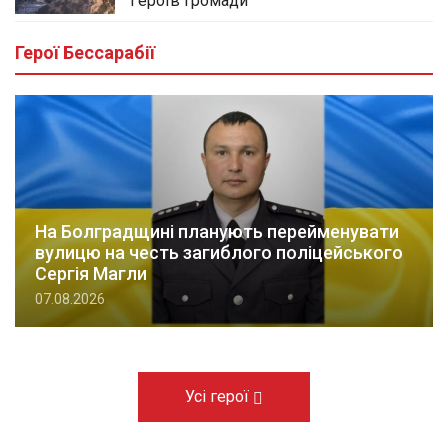
Героїв громади
Герої Бессарабії
На Болградщині планують перейменувати
вулицю на честь загиблого поліцейського
Сергія Магли
07.08.2026
Усі герої