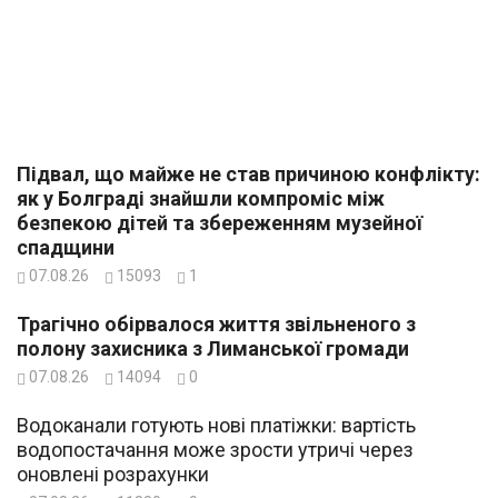
Підвал, що майже не став причиною конфлікту:
як у Болграді знайшли компроміс між
безпекою дітей та збереженням музейної
спадщини
07.08.26
15093
1
Трагічно обірвалося життя звільненого з
полону захисника з Лиманської громади
07.08.26
14094
0
Водоканали готують нові платіжки: вартість
водопостачання може зрости утричі через
оновлені розрахунки