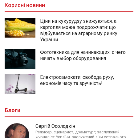
Корисні новини
Ціни на кукурудзу знижуються, а
картопля може подорожчати: що
відбувається на аграрному ринку
України
Фототехника для начинающих: с чего
начать выбор оборудования
Електросамокати: свобода руху,
економія часу та зручність!
Блоги
Сергій Осолодкін
Режисер, сценарист, драматург; заслужений
журналіст України, заслужений діяч естрадного