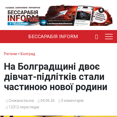
БЕССАРАБІЯ INFORM
Регіони
>
Болград
На Болградщині двоє
дівчат-підлітків стали
частиною нової родини
Сніжана Ільїна
04.06.26
0
коментарів
12312
переглядів