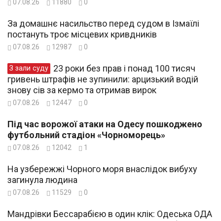
07.08.26
11880
0
За домашнє насильство перед судом в Ізмаїлі
постануть троє місцевих кривдників
07.08.26
12987
0
23 роки без прав і понад 100 тисяч
З зали суду
гривень штрафів не зупинили: арцизький водій
знову сів за кермо та отримав вирок
07.08.26
12447
0
Під час ворожої атаки на Одесу пошкоджено
футбольний стадіон «Чорноморець»
07.08.26
12042
1
На узбережжі Чорного моря внаслідок вибуху
загинула людина
07.08.26
11529
0
Мандрівки Бессарабією в один клік: Одеська ОДА