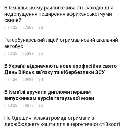
В Ізмаїльському районі вживають заходів для
недопущення поширення африканської чуми
свиней
14:02
7587
0
Татарбунарський ліцей отримав новий шкільний
автобус
12:03
6399
2
В Україні відзначають нове професійне свято –
День Військ зв’язку та кібербезпеки ЗСУ
11:04
8991
4
В Ізмаїлі вручили дипломи першим
випускникам курсів гагаузької мови
10:03
9072
2
На Одещині кілька громад отримали з
держбюджету кошти для енергетичної стійкості