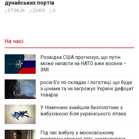
дунайських портів
07.08.26
23409
0
На часі
Розвідка США прогнозує, що путін
може напасти на НАТО вже восени –
ЗМІ
росія б’є по складах і логістиці: що буде
з цінами та чи загрожує Україні дефіцит
товарів
У Німеччині знайшли безпілотник з
вибухівкою біля українського літака
Під час вибуху у московському
ресторані загинув зять командувача