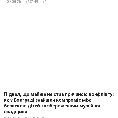
07.08.26
13149
1
Підвал, що майже не став причиною конфлікту:
як у Болграді знайшли компроміс між
безпекою дітей та збереженням музейної
спадщини