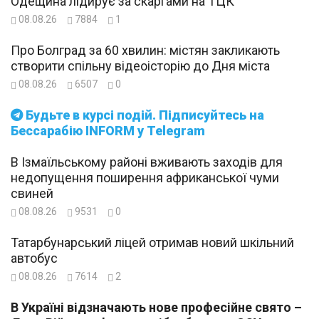
Одещина лідирує за скаргами на ТЦК
08.08.26
7884
1
Про Болград за 60 хвилин: містян закликають
створити спільну відеоісторію до Дня міста
08.08.26
6507
0
Будьте в курсі подій. Підписуйтесь на
Бессарабію INFORM у Telegram
В Ізмаїльському районі вживають заходів для
недопущення поширення африканської чуми
свиней
08.08.26
9531
0
Татарбунарський ліцей отримав новий шкільний
автобус
08.08.26
7614
2
В Україні відзначають нове професійне свято –