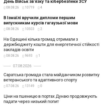
День Військ зв’язку та кібербезпеки ЗСУ
08.08.26
10719
4
В Ізмаїлі вручили дипломи першим
випускникам курсів гагаузької мови
08.08.26
10503
2
На Одещині кілька громад отримали з
держбюджету кошти для енергетичної стійкості
закладів освіти
08.08.26
9693
1
07.08.2026
Саратська громада стала майданчиком розвитку
ветеранського та адаптивного спорту
07.08.26
13149
0
Ціни на пшеницю в портах Дунаю продовжують
падати через низький попит