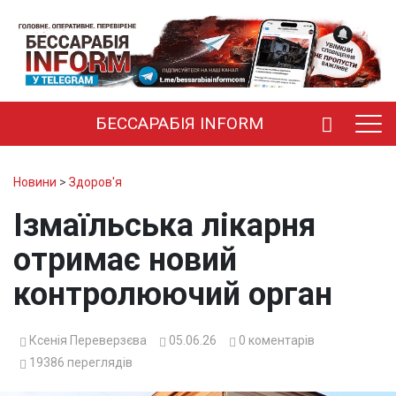
БЕССАРАБІЯ INFORM
Новини
>
Здоров'я
Ізмаїльська лікарня
отримає новий
контролюючий орган
Ксенія Переверзєва
05.06.26
0
коментарів
19386
переглядів