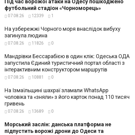
Під час ворожої атаки на Одесу пошкоджено
футбольний стадіон «Чорноморець»
07.08.26
12339
1
На узбережжі Чорного моря внаслідок вибуху
загинула людина
07.08.26
11826
0
Мандрівки Бессарабією в один клік: Одеська ОДА
запустила Єдиний туристичний портал області з
інтерактивним конструктором маршрутів
07.08.26
10881
0
На Ізмаїльщині шахраї зламали WhatsApp
чоловіка та «зняли» з його карток понад 110 тисяч
гривень
07.08.26
13689
0
Морський заслін: данська платформа не
підпустить ворожі дрони до Одеси та