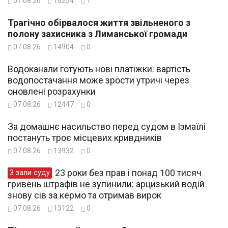
07.08.26
16254
1
Трагічно обірвалося життя звільненого з
полону захисника з Лиманської громади
07.08.26
14904
0
Водоканали готують нові платіжки: вартість
водопостачання може зрости утричі через
оновлені розрахунки
07.08.26
12447
0
За домашнє насильство перед судом в Ізмаїлі
постануть троє місцевих кривдників
07.08.26
13932
0
23 роки без прав і понад 100 тисяч
З зали суду
гривень штрафів не зупинили: арцизький водій
знову сів за кермо та отримав вирок
07.08.26
13122
0