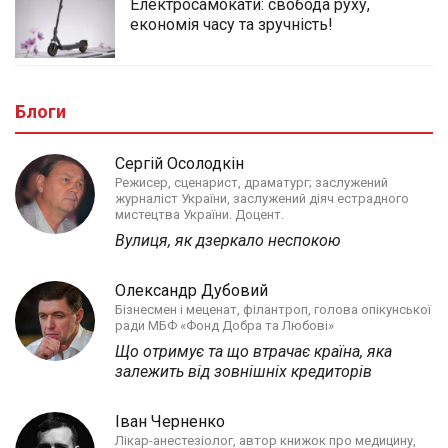
Електросамокати: свобода руху,
економія часу та зручність!
Блоги
Сергій Осолодкін
Режисер, сценарист, драматург; заслужений
журналіст України, заслужений діяч естрадного
мистецтва України. Доцент.
Вулиця, як дзеркало неспокою
Олександр Дубовий
Бізнесмен і меценат, філантроп, голова опікунської
ради МБФ «Фонд Добра та Любові»
Що отримує та що втрачає країна, яка
залежить від зовнішніх кредиторів
Іван Черненко
Лікар-анестезіолог, автор книжок про медицину,