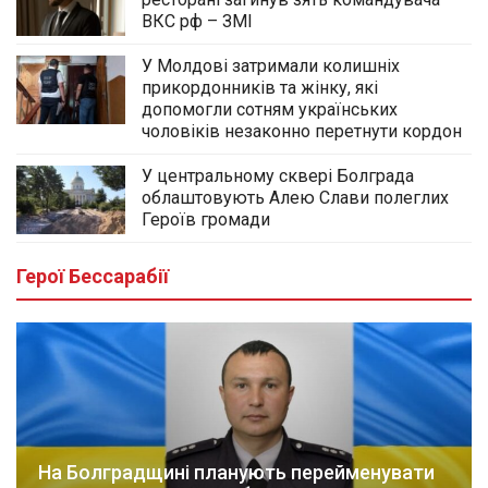
ВКС рф – ЗМІ
У Молдові затримали колишніх
прикордонників та жінку, які
допомогли сотням українських
чоловіків незаконно перетнути кордон
У центральному сквері Болграда
облаштовують Алею Слави полеглих
Героїв громади
Герої Бессарабії
На Болградщині планують перейменувати