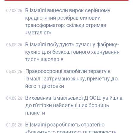
В Ізмаїлі винесли вирок серійному
07.08.26
крадію, який розібрав силовий
трансформатор: скільки отримав
«металіст»
В Ізмаїлі побудують сучасну фабрику-
06.08.26
кухню для безкоштовного харчування
тисяч школярів
Правоохоронці запобігли теракту в
06.08.26
Ізмаїлі: затримано жінку, причетну до
його підготовки
Вихованка Ізмаїльської ДЮСШ увійшла
04.08.26
до п’ятірки найсильніших борчинь
планети
В Ізмаїлі розробляють стратегію
01.08.26
«Блакитного розвитку» та створюють