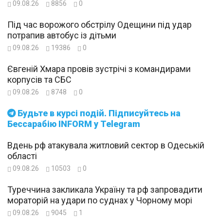
09.08.26
8856
0
Під час ворожого обстрілу Одещини під удар
потрапив автобус із дітьми
09.08.26
19386
0
Євгеній Хмара провів зустрічі з командирами
корпусів та СБС
09.08.26
8748
0
Будьте в курсі подій. Підписуйтесь на
Бессарабію INFORM у Telegram
Вдень рф атакувала житловий сектор в Одеській
області
09.08.26
10503
0
Туреччина закликала Україну та рф запровадити
мораторій на удари по суднах у Чорному морі
09.08.26
9045
1