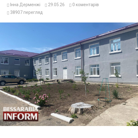
Інна Дерменжі
29.05.26
0
коментарів
38907
перегляд