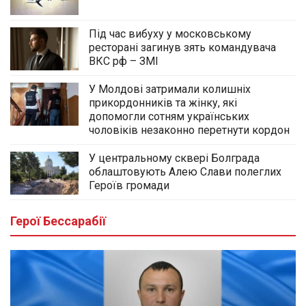
Під час вибуху у московському
ресторані загинув зять командувача
ВКС рф – ЗМІ
У Молдові затримали колишніх
прикордонників та жінку, які
допомогли сотням українських
чоловіків незаконно перетнути кордон
У центральному сквері Болграда
облаштовують Алею Слави полеглих
Героїв громади
Герої Бессарабії