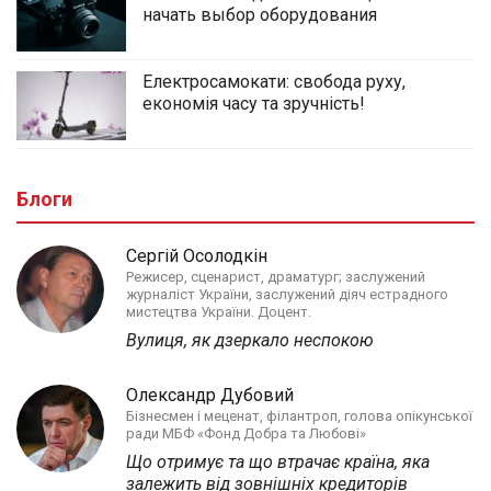
начать выбор оборудования
Електросамокати: свобода руху,
економія часу та зручність!
Блоги
Сергій Осолодкін
Режисер, сценарист, драматург; заслужений
журналіст України, заслужений діяч естрадного
мистецтва України. Доцент.
Вулиця, як дзеркало неспокою
Олександр Дубовий
Бізнесмен і меценат, філантроп, голова опікунської
ради МБФ «Фонд Добра та Любові»
Що отримує та що втрачає країна, яка
залежить від зовнішніх кредиторів