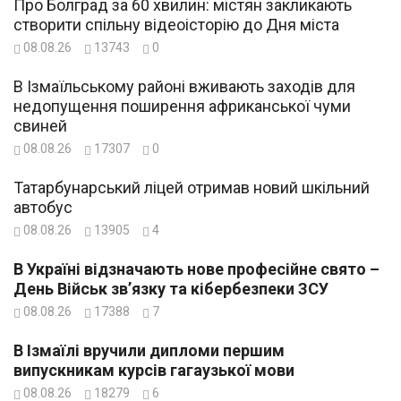
Про Болград за 60 хвилин: містян закликають
створити спільну відеоісторію до Дня міста
08.08.26
13743
0
В Ізмаїльському районі вживають заходів для
недопущення поширення африканської чуми
свиней
08.08.26
17307
0
Татарбунарський ліцей отримав новий шкільний
автобус
08.08.26
13905
4
В Україні відзначають нове професійне свято –
День Військ зв’язку та кібербезпеки ЗСУ
08.08.26
17388
7
В Ізмаїлі вручили дипломи першим
випускникам курсів гагаузької мови
08.08.26
18279
6