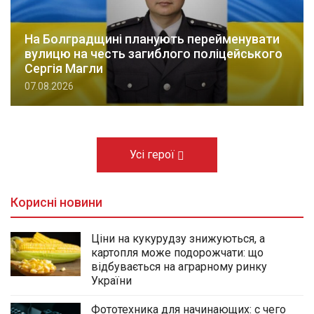
На Болградщині планують перейменувати
вулицю на честь загиблого поліцейського
Сергія Магли
07.08.2026
Усі герої
Корисні новини
Ціни на кукурудзу знижуються, а
картопля може подорожчати: що
відбувається на аграрному ринку
України
Фототехника для начинающих: с чего