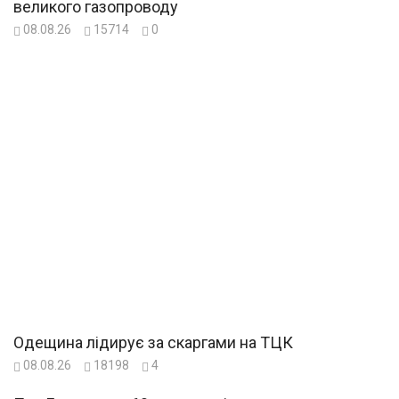
великого газопроводу
08.08.26
15714
0
Одещина лідирує за скаргами на ТЦК
08.08.26
18198
4