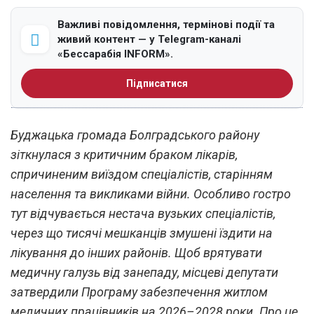
Важливі повідомлення, термінові події та
живий контент — у Telegram-каналі
«Бессарабія INFORM».
Підписатися
Буджацька громада Болградського району
зіткнулася з критичним браком лікарів,
спричиненим виїздом спеціалістів, старінням
населення та викликами війни. Особливо гостро
тут відчувається нестача вузьких спеціалістів,
через що тисячі мешканців змушені їздити на
лікування до інших районів. Щоб врятувати
медичну галузь від занепаду, місцеві депутати
затвердили Програму забезпечення житлом
медичних працівників на 2026–2028 роки. Про це