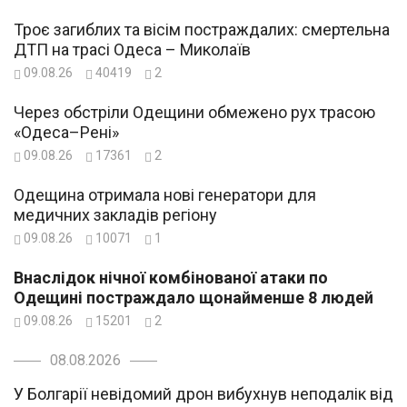
Троє загиблих та вісім постраждалих: смертельна
ДТП на трасі Одеса – Миколаїв
09.08.26
40419
2
Через обстріли Одещини обмежено рух трасою
«Одеса–Рені»
09.08.26
17361
2
Одещина отримала нові генератори для
медичних закладів регіону
09.08.26
10071
1
Внаслідок нічної комбінованої атаки по
Одещині постраждало щонайменше 8 людей
09.08.26
15201
2
08.08.2026
У Болгарії невідомий дрон вибухнув неподалік від