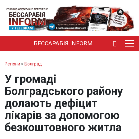
БЕССАРАБІЯ INFORM
Регіони
>
Болград
У громаді
Болградського району
долають дефіцит
лікарів за допомогою
безкоштовного житла