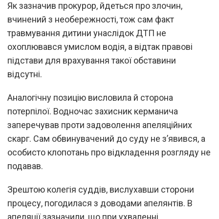
Як зазначив прокурор, йдеться про злочин,
вчинений з необережності, тож сам факт
травмування дитини унаслідок ДТП не
охоплювався умислом водія, а відтак правові
підстави для врахування такої обставини
відсутні.
Аналогічну позицію висловила й сторона
потерпілої. Водночас захисник керманича
заперечував проти задоволення апеляційних
скарг. Сам обвинувачений до суду не з’явився, а
особисто клопотань про відкладення розгляду не
подавав.
Зрештою колегія суддів, вислухавши сторони
процесу, погодилася з доводами апелянтів. В
апеляції зазначили, що при ухваленні