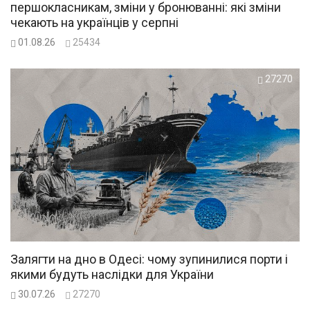
першокласникам, зміни у бронюванні: які зміни
чекають на українців у серпні
01.08.26
25434
27270
Залягти на дно в Одесі: чому зупинилися порти і
якими будуть наслідки для України
30.07.26
27270