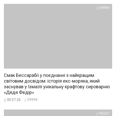
59994
Смак Бессарабії у поєднанні з найкращим
світовим досвідом: історія екс-моряка, який
заснував у Ізмаїлі унікальну крафтову сироварню
«Дядя Федір»
30.07.26
59994
95607