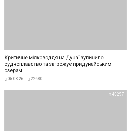
Критичне мілководдя на Дунаї зупинило
судноплавство та загрожує придунайським
озерам
05.08.26
22680
40257