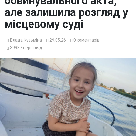
обвинувального акта,
але залишила розгляд у
місцевому суді
Влада Кузьміна
29.05.26
0
коментарів
39987
перегляд