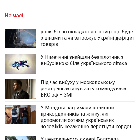
На часі
росія б’є по складах і логістиці: що буде
з цінами та чи загрожує Україні дефіцит
товарів
У Німеччині знайшли безпілотник з
вибухівкою біля українського літака
Під час вибуху у московському
ресторані загинув зять командувача
ВКС рф – ЗМІ
У Молдові затримали колишніх
прикордонників та жінку, які
допомогли сотням українських
чоловіків незаконно перетнути кордон
У центральному сквері Болграда