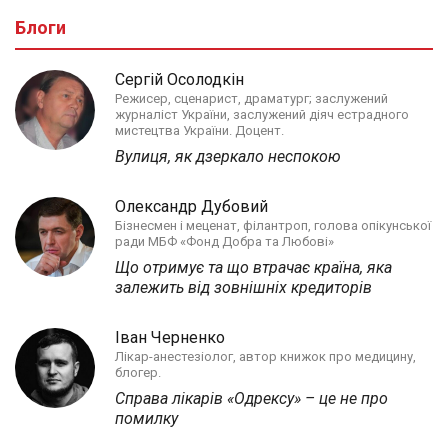
Блоги
Сергій Осолодкін
Режисер, сценарист, драматург; заслужений
журналіст України, заслужений діяч естрадного
мистецтва України. Доцент.
Вулиця, як дзеркало неспокою
Олександр Дубовий
Бізнесмен і меценат, філантроп, голова опікунської
ради МБФ «Фонд Добра та Любові»
Що отримує та що втрачає країна, яка
залежить від зовнішніх кредиторів
Іван Черненко
Лікар-анестезіолог, автор книжок про медицину,
блогер.
Справа лікарів «Одрексу» – це не про
помилку