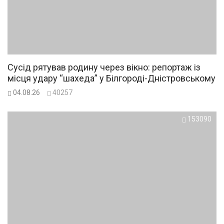
Сусід рятував родину через вікно: репортаж із
місця удару “шахеда” у Білгороді-Дністровському
04.08.26
40257
153090