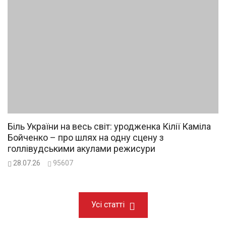
Біль України на весь світ: уродженка Кілії Каміла
Бойченко – про шлях на одну сцену з
голлівудськими акулами режисури
28.07.26
95607
Усі статті