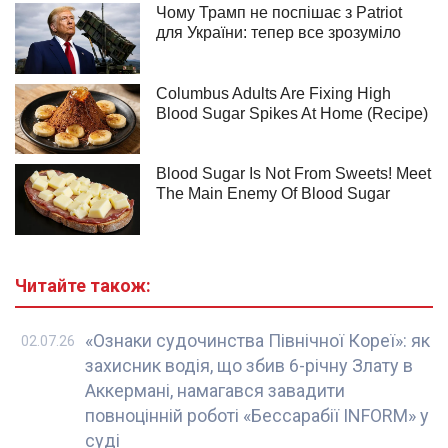
Читайте також:
«Ознаки судочинства Північної Кореї»: як
02.07.26
захисник водія, що збив 6-річну Злату в
Аккермані, намагався завадити
повноцінній роботі «Бессарабії INFORM» у
суді