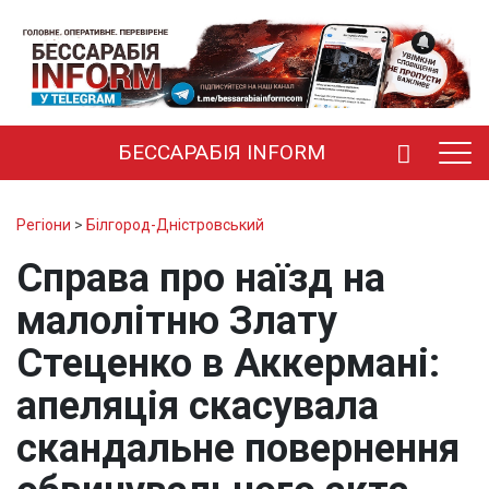
БЕССАРАБІЯ INFORM
Регіони
>
Білгород-Дністровський
Справа про наїзд на
малолітню Злату
Стеценко в Аккермані:
апеляція скасувала
скандальне повернення