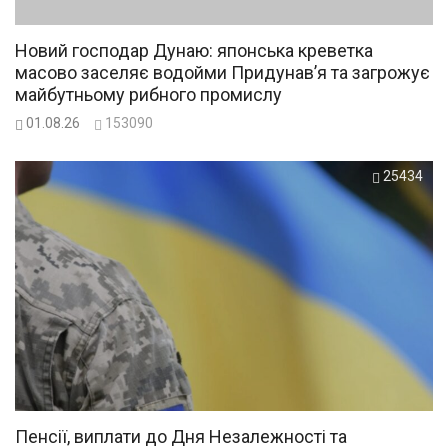
Новий господар Дунаю: японська креветка
масово заселяє водойми Придунав’я та загрожує
майбутньому рибного промислу
01.08.26
153090
25434
Пенсії, виплати до Дня Незалежності та