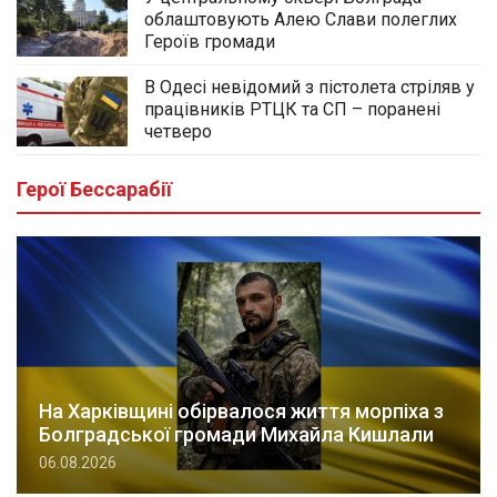
облаштовують Алею Слави полеглих
Героїв громади
В Одесі невідомий з пістолета стріляв у
працівників РТЦК та СП – поранені
четверо
Герої Бессарабії
На Харківщині обірвалося життя морпіха з
Болградської громади Михайла Кишлали
06.08.2026