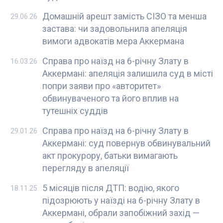
Домашній арешт замість СІЗО та менша
29.06.26
застава: чи задовольнила апеляція
вимоги адвокатів мера Аккермана
Справа про наїзд на 6-річну Злату в
16.03.26
Аккермані: апеляція залишила суд в місті
попри заяви про «авторитет»
обвинуваченого та його вплив на
тутешніх суддів
Справа про наїзд на 6-річну Злату в
29.01.26
Аккермані: суд повернув обвинувальний
акт прокурору, батьки вимагають
перегляду в апеляції
5 місяців після ДТП: водію, якого
18.11.25
підозрюють у наїзді на 6-річну Злату в
Аккермані, обрали запобіжний захід —