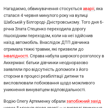
Нагадаємо, обвинувачення стосується
аварії
, яка
сталася 4 червня минулого року на вулиці
Шабській у Білгороді-Дністровському. Того дня 6-
річна Злата Стеценко переходила дорогу
пішохідним переходом, коли на неї здійснив
наїзд автомобіль. Внаслідок ДТП дівчинка
отримала тяжкі травми, які призвели до
інвалідності
. Справа набула широкого розголосу в
Аккермані: батьки дівчинки неодноразово
заявляли про відсутність допомоги з його
сторони в процесі реабілітації дитини та
висловлювали побоювання щодо можливого
уникнення винуватцем відповідальності.
Водію Олегу Артеменку обрали
запобіжний захід
через 5 місяців після аварії — у вигляді тримання