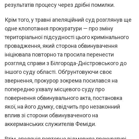
результатів процесу через дрібні помилки.
Крім того, у травні апеляційний суд розглянув ще
одне клопотання прокуратури — про зміну
територіальної підсудності цього кримінального
провадження, який сторона обвинувачення
ініціювала повторно та просила перенести
розгляд справи з Білгорода-Дністровського до
іншого суду області. Обґрунтовуючи своє
звернення, прокурор зокрема посилався на
попередню ухвалу місцевого суду про
повернення обвинувального акта, постановка
якої, на його думку, свідчить про незаконний
вплив зі сторони обвинуваченого на
аккерманських служителів Феміди.
Втім, апеляція повторно відмовила прокуратурі,