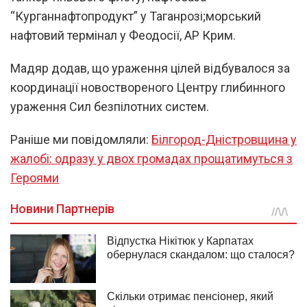
“Курганнафтопродукт” у Таганрозі;морський
нафтовий термінал у Феодосії, АР Крим.
Мадяр додав, що ураження цілей відбувалося за
координації новоствореного Центру глибинного
ураження Сил безпілотних систем.
Раніше ми повідомляли:
Білгород-Дністровщина у
жалобі: одразу у двох громадах прощатимуться з
Героями