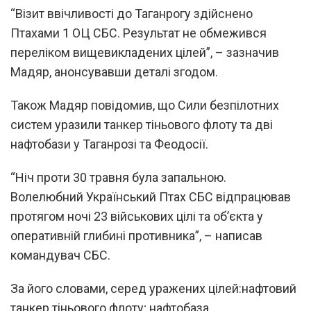
“Візит ввічливості до Таганрогу здійснено
Птахами 1 ОЦ СБС. Результат не обмежився
переліком вищевикладених цілей”, – зазначив
Мадяр, анонсувавши деталі згодом.
Також Мадяр повідомив, що Сили безпілотних
систем уразили танкер тіньового флоту та дві
нафтобази у Таганрозі та Феодосії.
“Ніч проти 30 травня була запальною.
Волелюбний Український Птах СБС відпрацював
протягом ночі 23 військових цілі та об’єкта у
оперативній глибині противника”, – написав
командувач СБС.
За його словами, серед уражених цілей:нафтовий
танкер тіньового флоту; нафтобаза