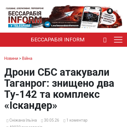
БЕССАРАБІЯ INFORM
Новини
>
Війна
Дрони СБС атакували
Таганрог: знищено два
Ту-142 та комплекс
«Іскандер»
Сніжана Ільїна
30.05.26
1
коментар