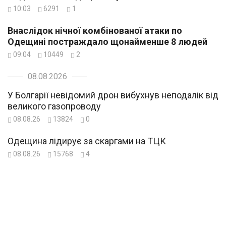
10:03
6291
1
Внаслідок нічної комбінованої атаки по
Одещині постраждало щонайменше 8 людей
09:04
10449
2
08.08.2026
У Болгарії невідомий дрон вибухнув неподалік від
великого газопроводу
08.08.26
13824
0
Одещина лідирує за скаргами на ТЦК
08.08.26
15768
4