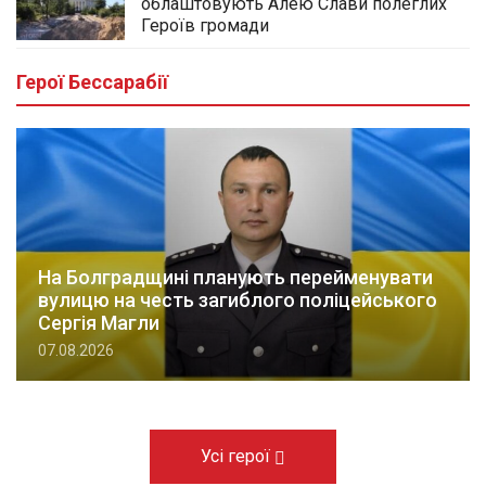
облаштовують Алею Слави полеглих
Героїв громади
Герої Бессарабії
На Болградщині планують перейменувати
вулицю на честь загиблого поліцейського
Сергія Магли
07.08.2026
Усі герої