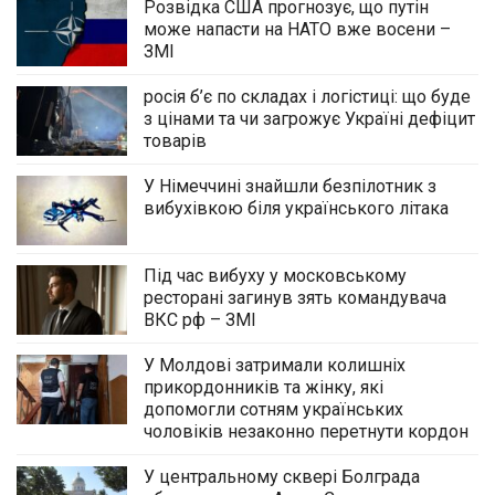
Розвідка США прогнозує, що путін
може напасти на НАТО вже восени –
ЗМІ
росія б’є по складах і логістиці: що буде
з цінами та чи загрожує Україні дефіцит
товарів
У Німеччині знайшли безпілотник з
вибухівкою біля українського літака
Під час вибуху у московському
ресторані загинув зять командувача
ВКС рф – ЗМІ
У Молдові затримали колишніх
прикордонників та жінку, які
допомогли сотням українських
чоловіків незаконно перетнути кордон
У центральному сквері Болграда