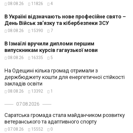
08.08.26
11826
4
В Україні відзначають нове професійне свято –
День Військ зв’язку та кібербезпеки ЗСУ
08.08.26
15390
7
В Ізмаїлі вручили дипломи першим
випускникам курсів гагаузької мови
08.08.26
16335
5
На Одещині кілька громад отримали з
держбюджету кошти для енергетичної стійкості
закладів освіти
08.08.26
13392
1
07.08.2026
Саратська громада стала майданчиком розвитку
ветеранського та адаптивного спорту
07.08.26
15552
0