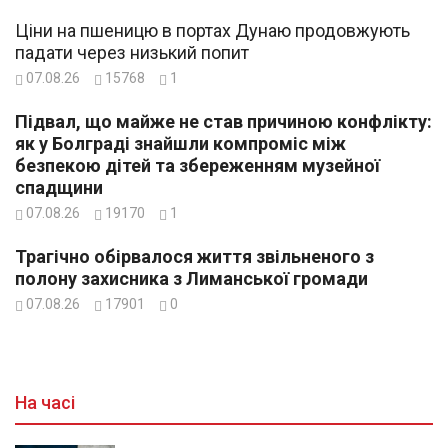
Ціни на пшеницю в портах Дунаю продовжують
падати через низький попит
07.08.26
15768
1
Підвал, що майже не став причиною конфлікту:
як у Болграді знайшли компроміс між
безпекою дітей та збереженням музейної
спадщини
07.08.26
19170
1
Трагічно обірвалося життя звільненого з
полону захисника з Лиманської громади
07.08.26
17901
0
На часі