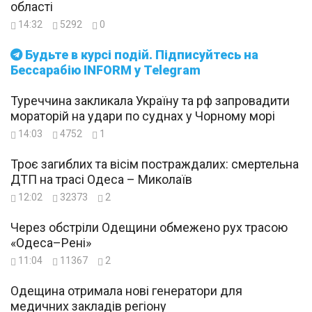
області
14:32
5292
0
Будьте в курсі подій. Підписуйтесь на
Бессарабію INFORM у Telegram
Туреччина закликала Україну та рф запровадити
мораторій на удари по суднах у Чорному морі
14:03
4752
1
Троє загиблих та вісім постраждалих: смертельна
ДТП на трасі Одеса – Миколаїв
12:02
32373
2
Через обстріли Одещини обмежено рух трасою
«Одеса–Рені»
11:04
11367
2
Одещина отримала нові генератори для
медичних закладів регіону