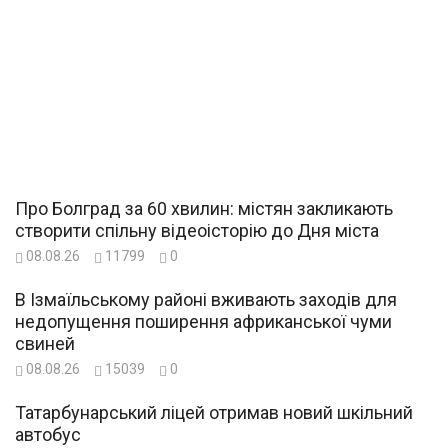
Про Болград за 60 хвилин: містян закликають
створити спільну відеоісторію до Дня міста
08.08.26
11799
0
В Ізмаїльському районі вживають заходів для
недопущення поширення африканської чуми
свиней
08.08.26
15039
0
Татарбунарський ліцей отримав новий шкільний
автобус