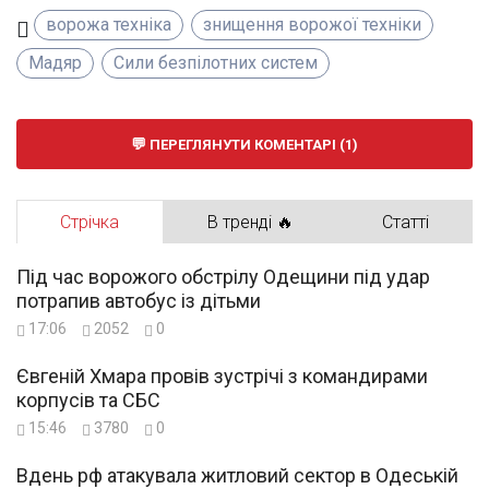
ворожа техніка
знищення ворожої техніки
Мадяр
Сили безпілотних систем
ПЕРЕГЛЯНУТИ КОМЕНТАРІ (1)
Стрічка
В тренді 🔥
Статті
Під час ворожого обстрілу Одещини під удар
потрапив автобус із дітьми
17:06
2052
0
Євгеній Хмара провів зустрічі з командирами
корпусів та СБС
15:46
3780
0
Вдень рф атакувала житловий сектор в Одеській