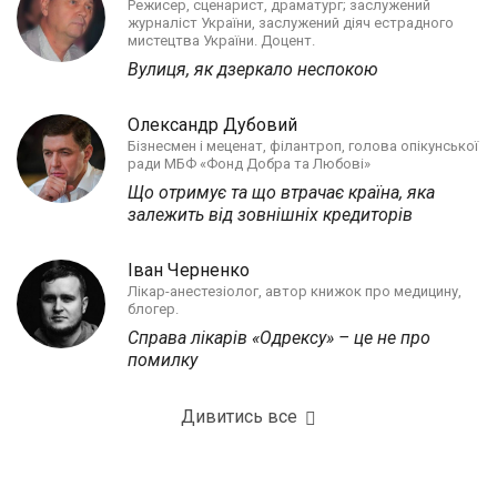
Режисер, сценарист, драматург; заслужений
журналіст України, заслужений діяч естрадного
мистецтва України. Доцент.
Вулиця, як дзеркало неспокою
Олександр Дубовий
Бізнесмен і меценат, філантроп, голова опікунської
ради МБФ «Фонд Добра та Любові»
Що отримує та що втрачає країна, яка
залежить від зовнішніх кредиторів
Іван Черненко
Лікар-анестезіолог, автор книжок про медицину,
блогер.
Справа лікарів «Одрексу» – це не про
помилку
Дивитись все