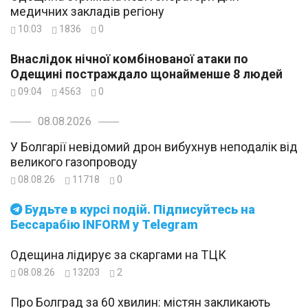
медичних закладів регіону
10:03
1836
0
Внаслідок нічної комбінованої атаки по
Одещині постраждало щонайменше 8 людей
09:04
4563
0
08.08.2026
У Болгарії невідомий дрон вибухнув неподалік від
великого газопроводу
08.08.26
11718
0
Будьте в курсі подій. Підписуйтесь на
Бессарабію INFORM у Telegram
Одещина лідирує за скаргами на ТЦК
08.08.26
13203
2
Про Болград за 60 хвилин: містян закликають