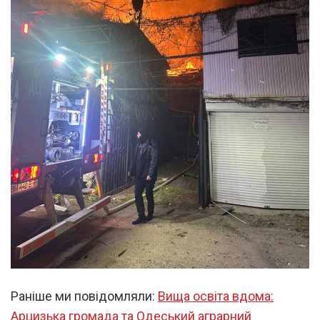
Раніше ми повідомляли:
Вища освіта вдома:
Арцизька громада та Одеський аграрний