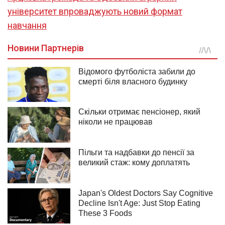
університет впроваджують новий формат
навчання