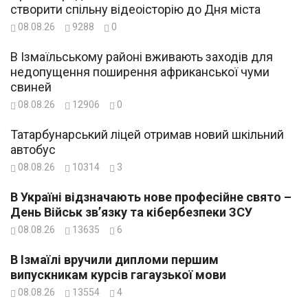
створити спільну відеоісторію до Дня міста
08.08.26
9288
0
В Ізмаїльському районі вживають заходів для
недопущення поширення африканської чуми
свиней
08.08.26
12906
0
Татарбунарський ліцей отримав новий шкільний
автобус
08.08.26
10314
3
В Україні відзначають нове професійне свято –
День Військ зв’язку та кібербезпеки ЗСУ
08.08.26
13635
6
В Ізмаїлі вручили дипломи першим
випускникам курсів гагаузької мови
08.08.26
13554
4