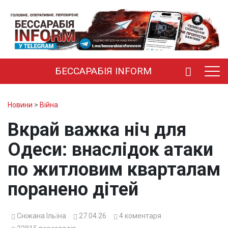
БЕССАРАБІЯ INFORM
Новини
>
Війна
Вкрай важка ніч для
Одеси: внаслідок атаки
по житловим кварталам
поранено дітей
Сніжана Ільїна
27.04.26
4
коментаря