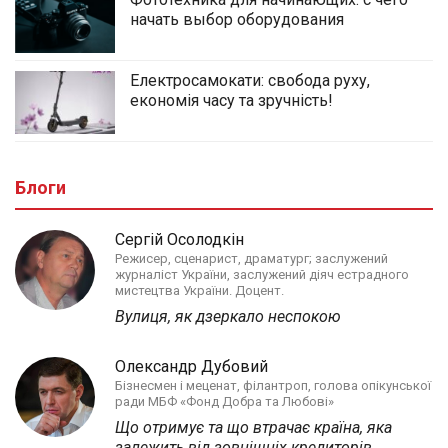
начать выбор оборудования
Електросамокати: свобода руху,
економія часу та зручність!
Блоги
Сергій Осолодкін
Режисер, сценарист, драматург; заслужений
журналіст України, заслужений діяч естрадного
мистецтва України. Доцент.
Вулиця, як дзеркало неспокою
Олександр Дубовий
Бізнесмен і меценат, філантроп, голова опікунської
ради МБФ «Фонд Добра та Любові»
Що отримує та що втрачає країна, яка
залежить від зовнішніх кредиторів