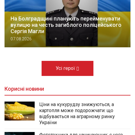
На Болградщині планують перейменувати
вулицю на честь загиблого поліцейського
Сергія Магли
07.08.2026
Усі герої
Корисні новини
Ціни на кукурудзу знижуються, а
картопля може подорожчати: що
відбувається на аграрному ринку
України
Фототехника для начинающих: с чего