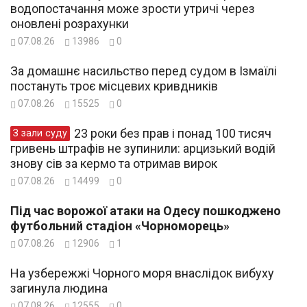
водопостачання може зрости утричі через
оновлені розрахунки
07.08.26
13986
0
За домашнє насильство перед судом в Ізмаїлі
постануть троє місцевих кривдників
07.08.26
15525
0
23 роки без прав і понад 100 тисяч
З зали суду
гривень штрафів не зупинили: арцизький водій
знову сів за кермо та отримав вирок
07.08.26
14499
0
Під час ворожої атаки на Одесу пошкоджено
футбольний стадіон «Чорноморець»
07.08.26
12906
1
На узбережжі Чорного моря внаслідок вибуху
загинула людина
07.08.26
12555
0