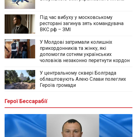
Під час вибуху у московському
ресторані загинув зять командувача
ВКС рф – ЗМІ
У Молдові затримали колишніх
прикордонників та жінку, які
допомогли сотням українських
чоловіків незаконно перетнути кордон
У центральному сквері Болграда
облаштовують Алею Слави полеглих
Героїв громади
Герої Бессарабії