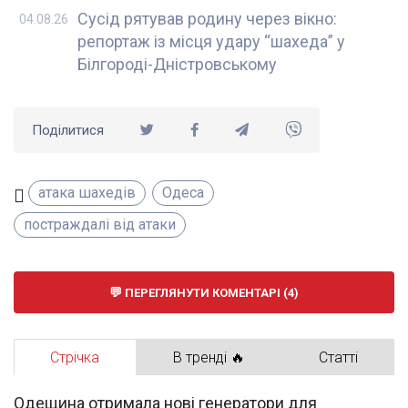
Сусід рятував родину через вікно:
04.08.26
репортаж із місця удару “шахеда” у
Білгороді-Дністровському
Поділитися
атака шахедів
Одеса
постраждалі від атаки
ПЕРЕГЛЯНУТИ КОМЕНТАРІ (4)
Стрічка
В тренді 🔥
Статті
Одещина отримала нові генератори для