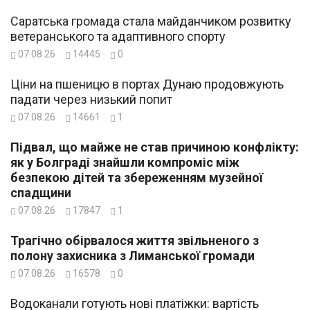
Саратська громада стала майданчиком розвитку
ветеранського та адаптивного спорту
07.08.26
14445
0
Ціни на пшеницю в портах Дунаю продовжують
падати через низький попит
07.08.26
14661
1
Підвал, що майже не став причиною конфлікту:
як у Болграді знайшли компроміс між
безпекою дітей та збереженням музейної
спадщини
07.08.26
17847
1
Трагічно обірвалося життя звільненого з
полону захисника з Лиманської громади
07.08.26
16578
0
Водоканали готують нові платіжки: вартість