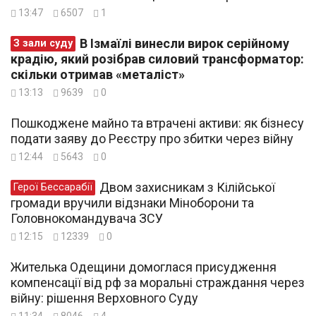
13:47
6507
1
В Ізмаїлі винесли вирок серійному
З зали суду
крадію, який розібрав силовий трансформатор:
скільки отримав «металіст»
13:13
9639
0
Пошкоджене майно та втрачені активи: як бізнесу
подати заяву до Реєстру про збитки через війну
12:44
5643
0
Двом захисникам з Кілійської
Герої Бессарабії
громади вручили відзнаки Міноборони та
Головнокомандувача ЗСУ
12:15
12339
0
Жителька Одещини домоглася присудження
компенсації від рф за моральні страждання через
війну: рішення Верховного Суду
11:34
8046
4