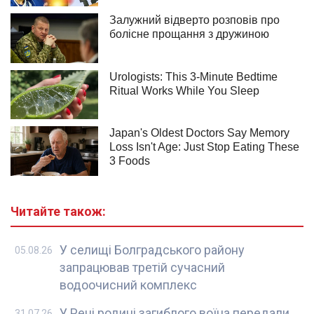
Читайте також:
У селищі Болградського району
05.08.26
запрацював третій сучасний
водоочисний комплекс
У Рені родині загиблого воїна передали
31.07.26