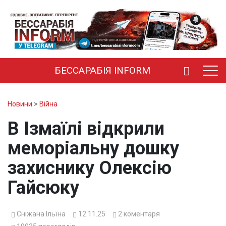
БЕССАРАБІЯ INFORM
Новини
>
Війна
В Ізмаїлі відкрили
меморіальну дошку
захиснику Олексію
Гайсюку
Сніжана Ільїна
12.11.25
2
коментаря