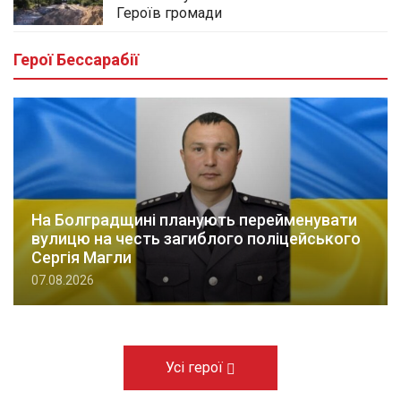
Героїв громади
Герої Бессарабії
На Болградщині планують перейменувати
вулицю на честь загиблого поліцейського
Сергія Магли
07.08.2026
Усі герої