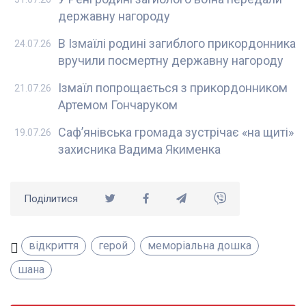
державну нагороду
В Ізмаїлі родині загиблого прикордонника
24.07.26
вручили посмертну державну нагороду
Ізмаїл попрощається з прикордонником
21.07.26
Артемом Гончаруком
Саф’янівська громада зустрічає «на щиті»
19.07.26
захисника Вадима Якименка
Поділитися
відкриття
герой
меморіальна дошка
шана