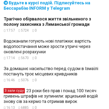
Будьте в курсі подій. Підписуйтесь на
Бессарабію INFORM у Telegram
Трагічно обірвалося життя звільненого з
полону захисника з Лиманської громади
17:57
5724
0
Водоканали готують нові платіжки: вартість
водопостачання може зрости утричі через
оновлені розрахунки
17:14
5670
0
За домашнє насильство перед судом в Ізмаїлі
постануть троє місцевих кривдників
16:46
5076
0
23 роки без прав і понад 100 тисяч
З зали суду
гривень штрафів не зупинили: арцизький водій
знову сів за кермо та отримав вирок
16:13
6885
0