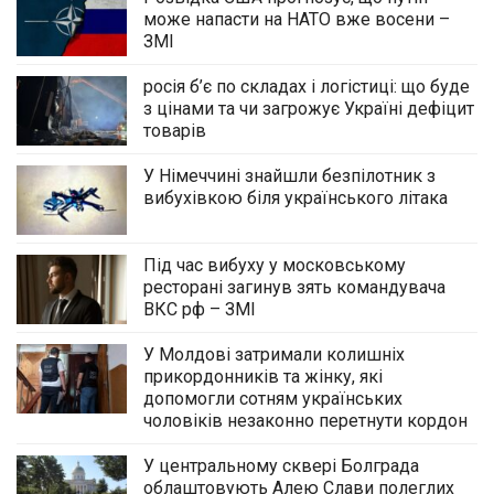
може напасти на НАТО вже восени –
ЗМІ
росія б’є по складах і логістиці: що буде
з цінами та чи загрожує Україні дефіцит
товарів
У Німеччині знайшли безпілотник з
вибухівкою біля українського літака
Під час вибуху у московському
ресторані загинув зять командувача
ВКС рф – ЗМІ
У Молдові затримали колишніх
прикордонників та жінку, які
допомогли сотням українських
чоловіків незаконно перетнути кордон
У центральному сквері Болграда
облаштовують Алею Слави полеглих