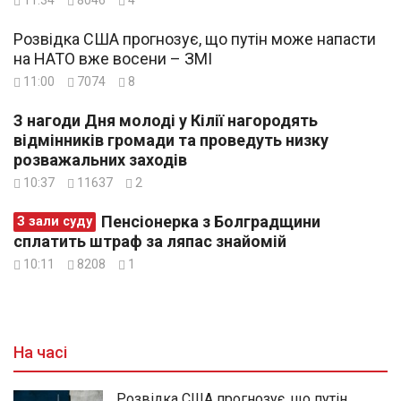
Розвідка США прогнозує, що путін може напасти
на НАТО вже восени – ЗМІ
11:00
7074
8
З нагоди Дня молоді у Кілії нагородять
відмінників громади та проведуть низку
розважальних заходів
10:37
11637
2
Пенсіонерка з Болградщини
З зали суду
сплатить штраф за ляпас знайомій
10:11
8208
1
На часі
Розвідка США прогнозує, що путін