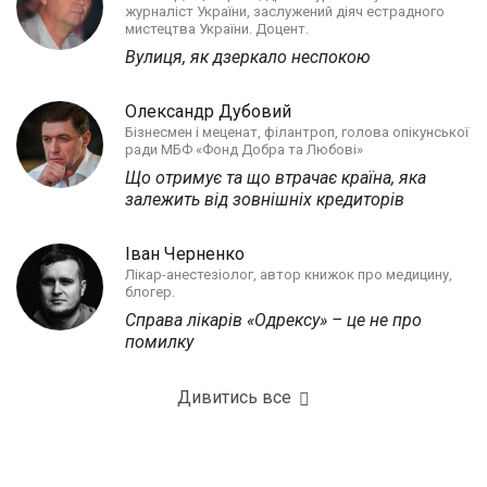
журналіст України, заслужений діяч естрадного
мистецтва України. Доцент.
Вулиця, як дзеркало неспокою
Олександр Дубовий
Бізнесмен і меценат, філантроп, голова опікунської
ради МБФ «Фонд Добра та Любові»
Що отримує та що втрачає країна, яка
залежить від зовнішніх кредиторів
Іван Черненко
Лікар-анестезіолог, автор книжок про медицину,
блогер.
Справа лікарів «Одрексу» – це не про
помилку
Дивитись все