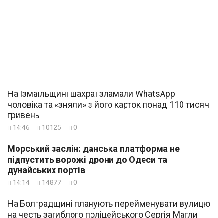
На Ізмаїльщині шахраї зламали WhatsApp
чоловіка та «зняли» з його карток понад 110 тисяч
гривень
14:46
10125
0
Морський заслін: данська платформа не
підпустить ворожі дрони до Одеси та
дунайських портів
14:14
14877
0
На Болградщині планують перейменувати вулицю
на честь загиблого поліцейського Сергія Магли