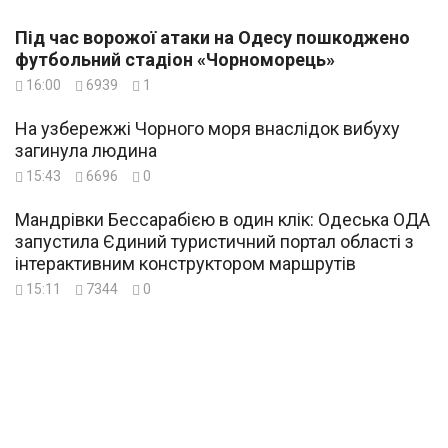
Під час ворожої атаки на Одесу пошкоджено
футбольний стадіон «Чорноморець»
16:00
6939
1
На узбережжі Чорного моря внаслідок вибуху
загинула людина
15:43
6696
0
Мандрівки Бессарабією в один клік: Одеська ОДА
запустила Єдиний туристичний портал області з
інтерактивним конструктором маршрутів
15:11
7344
0