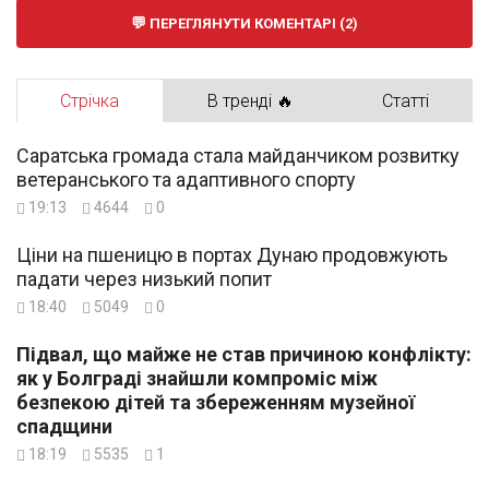
ПЕРЕГЛЯНУТИ КОМЕНТАРІ (2)
Стрічка
В тренді 🔥
Статті
Саратська громада стала майданчиком розвитку
ветеранського та адаптивного спорту
19:13
4644
0
Ціни на пшеницю в портах Дунаю продовжують
падати через низький попит
18:40
5049
0
Підвал, що майже не став причиною конфлікту:
як у Болграді знайшли компроміс між
безпекою дітей та збереженням музейної
спадщини
18:19
5535
1