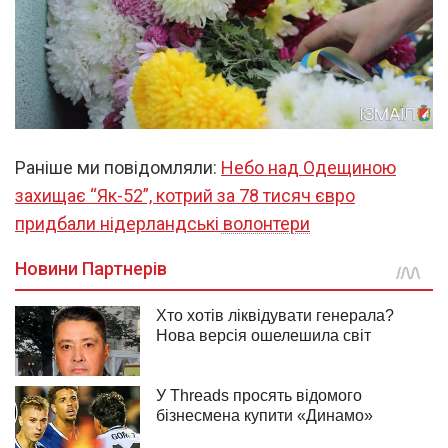
Раніше ми повідомляли:
Небо над Одещиною
захищає “Як-52”, котрий за 78 тисяч євро
придбали нідерландські волонтери