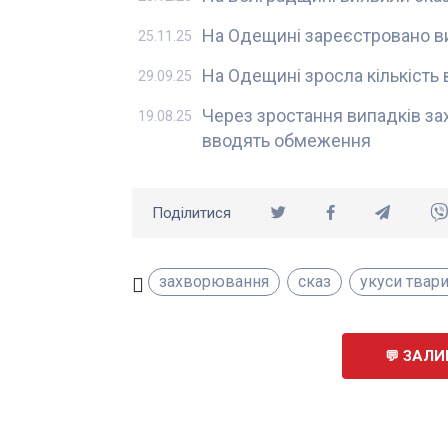
На Одещині зареєстровано ви
25.11.25
На Одещині зросла кількість
29.09.25
Через зростання випадків за
19.08.25
вводять обмеження
Поділитися
захворювання
сказ
укуси твар
ЗАЛИ