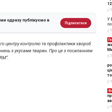
12
1
У 
 ми одразу публікуємо в
Підписатися
по
1
Ге
го центру контролю та профілактики хвороб
жи
Ми
рнень з укусами тварин. Про це з посиланням
1
RM”.
ро
ці
то
1
Ф
пр
ав
1