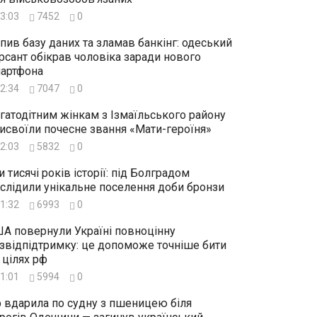
3:03
7452
0
пив базу даних та зламав банкінг: одеський
рсант обікрав чоловіка заради нового
артфона
2:34
7047
0
гатодітним жінкам з Ізмаїльського району
исвоїли почесне звання «Мати-героїня»
2:03
5832
0
и тисячі років історії: під Болградом
слідили унікальне поселення доби бронзи
1:32
6993
0
А повернули Україні повноцінну
звідпідтримку: це допоможе точніше бити
 цілях рф
1:01
5994
0
 вдарила по судну з пшеницею біля