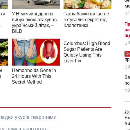
бе
мо
1
Пр
за
пі
0
Ф
пр
0
Вв
по
0
До
ипадки укусів тваринами
Бі
ви
 у домашнього кота