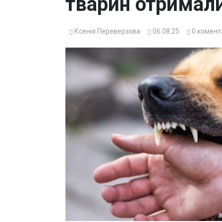
тварин отримали
Ксенія Переверзєва
06.08.25
0
комент