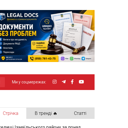
Ми у соцмережах:
Стрічка
В тренді 🔥
Статті
селищі Ізмаїльського району за понад