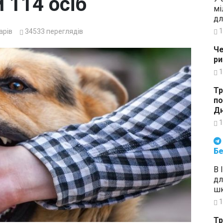
 114 осіб
мі
дл
1
арів
34533
переглядів
Че
ри
1
Тр
по
Дн
1
Будьте в курсі подій. Підпи
Бе
В 
дл
шк
1
Тр