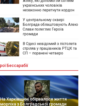
жінку, які допомогли сотням
українських чоловіків
незаконно перетнути кордон
У центральному сквері
Болграда облаштовують Алею
Слави полеглих Героїв
громади
В Одесі невідомий з пістолета
стріляв у працівників РТЦК та
СП – поранені четверо
рої Бессарабії
На Харківщині обірвалося життя
морпіха з Болградської громади