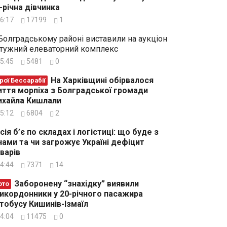
-річна дівчинка
6:17
17199
1
Болградському районі виставили на аукціон
тужний елеваторний комплекс
5:45
5481
0
На Харківщині обірвалося
рої Бессарабії
ття морпіха з Болградської громади
хайла Кишлали
5:12
6804
2
сія б’є по складах і логістиці: що буде з
нами та чи загрожує Україні дефіцит
варів
4:44
7371
14
Заборонену “знахідку” виявили
ото
икордонники у 20-річного пасажира
тобусу Кишинів-Ізмаїл
4:04
11475
0