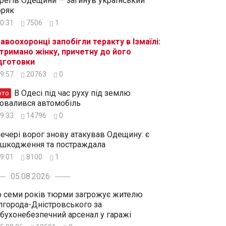
регів Одещини — загинув український
ряк
0:31
7506
1
авоохоронці запобігли теракту в Ізмаїлі:
тримано жінку, причетну до його
дготовки
9:57
20763
0
В Одесі під час руху під землю
ото
овалився автомобіль
9:33
14796
0
ечері ворог знову атакував Одещину: є
шкодження та постраждала
9:01
8100
1
05.08.2026
 семи років тюрми загрожує жителю
лгорода-Дністровського за
бухонебезпечний арсенал у гаражі