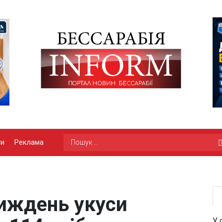
ги
Реклама
тиждень укуси
У 