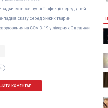
0
падки ентеровірусної інфекції серед дітей
 випадків сказу серед хижих тварин
На
хворювання на COVID-19 у лікарнях Одещини
ин
ШИТИ КОМЕНТАР