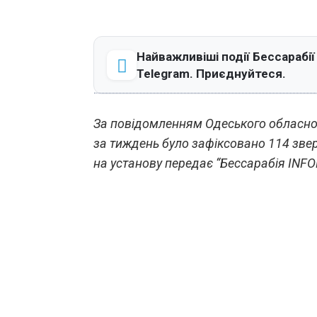
Найважливіші події Бессарабії
Telegram. Приєднуйтеся.
За повідомленням Одеського обласно
за тиждень було зафіксовано 114 зве
на установу передає “Бессарабія INFO