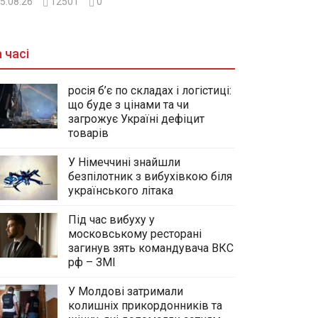
5.08.26
12501
0
 часі
росія б’є по складах і логістиці:
що буде з цінами та чи
загрожує Україні дефіцит
товарів
У Німеччині знайшли
безпілотник з вибухівкою біля
українського літака
Під час вибуху у
московському ресторані
загинув зять командувача ВКС
рф – ЗМІ
У Молдові затримали
колишніх прикордонників та