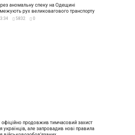
рез аномальну спеку на Одещині
межують рух великовагового транспорту
3:34
5832
0
 офіційно продовжив тимчасовий захист
я українців, але запровадив нові правила
я військовозобов’язаних