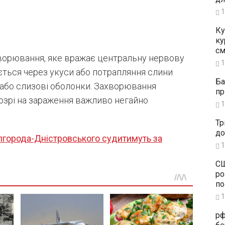
1
Ку
ку
см
хворювання, яке вражає центральну нервову
1
ється через укуси або потрапляння слини
Ба
 або слизові оболонки. Захворювання
пр
озрі на зараження важливо негайно
1
Тр
до
города-Дністровського судитимуть за
1
СШ
ро
по
1
рф