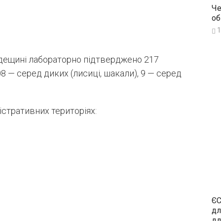
Че
об
1
 Одещині лабораторно підтверджено 217
08 — серед диких (лисиці, шакали), 9 — серед
істративних територіях:
ЄС
дл
дл