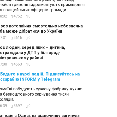
льйон гривень відремонтують приміщення
я поліцейських офіцерів громади
8:02
4752
0
рез потепління смертельно небезпечна
ба може дібратися до України
7:31
5616
0
оє людей, серед яких – дитина,
страждали у ДТП у Білгород-
істровському районі
7:00
4563
0
суйтесь на
ссарабію INFORM у Telegram
Ізмаїлі побудують сучасну фабрику-кухню
я безкоштовного харчування тисяч
олярів
6:39
5697
0
агедія в Одесі: на відпочинку загинула