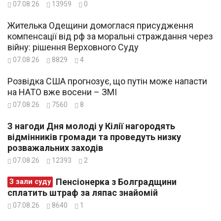
07.08.26
13959
0
Жителька Одещини домоглася присудження
компенсації від рф за моральні страждання через
війну: рішення Верховного Суду
07.08.26
8829
4
Розвідка США прогнозує, що путін може напасти
на НАТО вже восени – ЗМІ
07.08.26
7560
8
З нагоди Дня молоді у Кілії нагородять
відмінників громади та проведуть низку
розважальних заходів
07.08.26
12393
2
Пенсіонерка з Болградщини
З зали суду
сплатить штраф за ляпас знайомій
07.08.26
8640
1