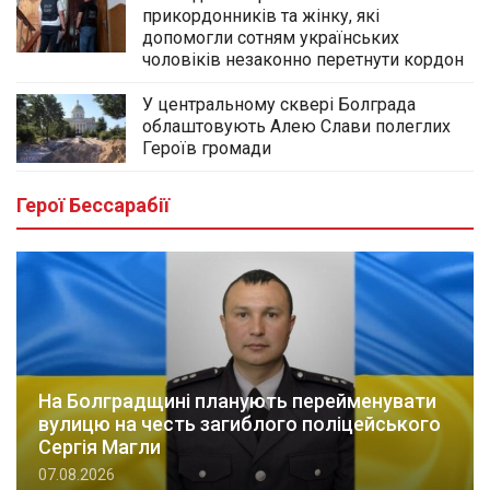
прикордонників та жінку, які
допомогли сотням українських
чоловіків незаконно перетнути кордон
У центральному сквері Болграда
облаштовують Алею Слави полеглих
Героїв громади
Герої Бессарабії
На Болградщині планують перейменувати
вулицю на честь загиблого поліцейського
Сергія Магли
07.08.2026