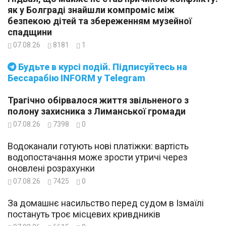
як у Болграді знайшли компроміс між
безпекою дітей та збереженням музейної
спадщини
07.08.26
8181
1
Будьте в курсі подій. Підписуйтесь на
Бессарабію INFORM у Telegram
Трагічно обірвалося життя звільненого з
полону захисника з Лиманської громади
07.08.26
7398
0
Водоканали готують нові платіжки: вартість
водопостачання може зрости утричі через
оновлені розрахунки
07.08.26
7425
0
За домашнє насильство перед судом в Ізмаїлі
постануть троє місцевих кривдників