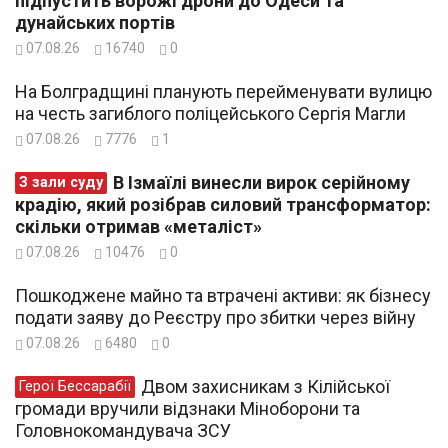
підпустить ворожі дрони до Одеси та
дунайських портів
07.08.26
16740
0
На Болградщині планують перейменувати вулицю
на честь загиблого поліцейського Сергія Магли
07.08.26
7776
1
В Ізмаїлі винесли вирок серійному
З зали суду
крадію, який розібрав силовий трансформатор:
скільки отримав «металіст»
07.08.26
10476
0
Пошкоджене майно та втрачені активи: як бізнесу
подати заяву до Реєстру про збитки через війну
07.08.26
6480
0
Двом захисникам з Кілійської
Герої Бессарабії
громади вручили відзнаки Міноборони та
Головнокомандувача ЗСУ