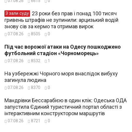
07.08.26
6615
0
23 роки без прав і понад 100 тисяч
З зали суду
гривень штрафів не зупинили: арцизький водій
знову сів за кермо та отримав вирок
07.08.26
8505
0
Під час ворожої атаки на Одесу пошкоджено
футбольний стадіон «Чорноморець»
07.08.26
8532
1
На узбережжі Чорного моря внаслідок вибуху
загинула людина
07.08.26
8370
0
Мандрівки Бессарабією в один клік: Одеська ОДА
запустила Єдиний туристичний портал області з
інтерактивним конструктором маршрутів
07.08.26
8721
0