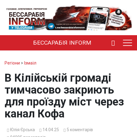
БЕССАРАБІЯ INFORM
Регіони
>
Ізмаїл
В Кілійській громаді
тимчасово закриють
для проїзду міст через
канал Кофа
Юлія Єрська
14.04.25
5
коментарів