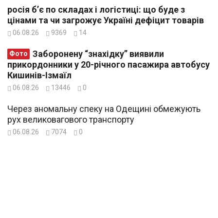
росія б’є по складах і логістиці: що буде з
цінами та чи загрожує Україні дефіцит товарів
06.08.26
9369
14
Заборонену “знахідку” виявили
Фото
прикордонники у 20-річного пасажира автобусу
Кишинів-Ізмаїл
06.08.26
13446
0
Через аномальну спеку на Одещині обмежують
рух великовагового транспорту
06.08.26
7074
0