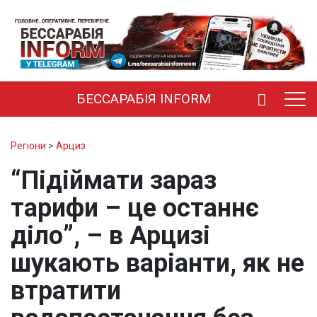
БЕССАРАБІЯ INFORM
Регіони
>
Арциз
“Підіймати зараз
тарифи – це останнє
діло”, – в Арцизі
шукають варіанти, як не
втратити