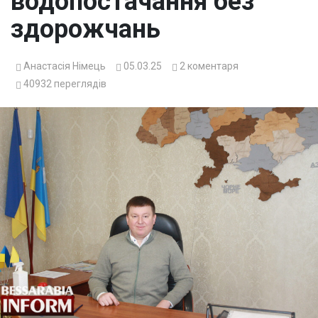
водопостачання без
здорожчань
Анастасія Німець
05.03.25
2
коментаря
40932
переглядів