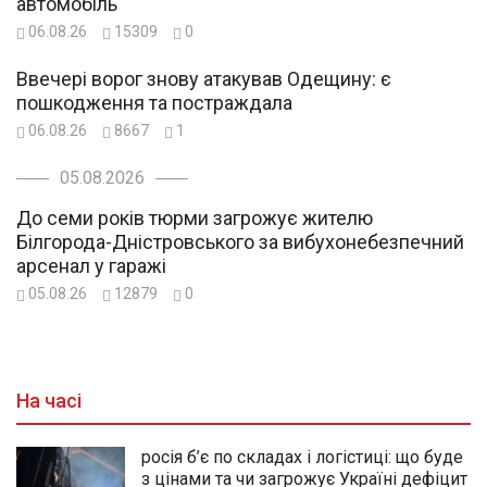
автомобіль
06.08.26
15309
0
Ввечері ворог знову атакував Одещину: є
пошкодження та постраждала
06.08.26
8667
1
05.08.2026
До семи років тюрми загрожує жителю
Білгорода-Дністровського за вибухонебезпечний
арсенал у гаражі
05.08.26
12879
0
На часі
росія б’є по складах і логістиці: що буде
з цінами та чи загрожує Україні дефіцит