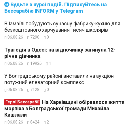
Будьте в курсі подій. Підписуйтесь на
Бессарабію INFORM у Telegram
В Ізмаїлі побудують сучасну фабрику-кухню для
безкоштовного харчування тисяч школярів
06.08.26
7290
0
Трагедія в Одесі: на відпочинку загинула 12-
річна дівчинка
06.08.26
19926
1
У Болградському районі виставили на аукціон
потужний елеваторний комплекс
06.08.26
7128
0
На Харківщині обірвалося життя
Герої Бессарабії
морпіха з Болградської громади Михайла
Кишлали
06.08.26
8424
2