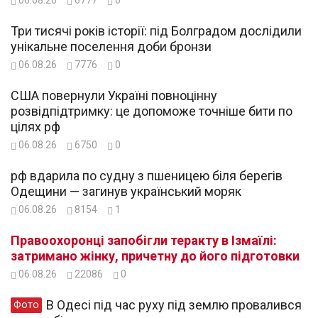
Три тисячі років історії: під Болградом дослідили
унікальне поселення доби бронзи
06.08.26
7776
0
США повернули Україні повноцінну
розвідпідтримку: це допоможе точніше бити по
цілях рф
06.08.26
6750
0
рф вдарила по судну з пшеницею біля берегів
Одещини — загинув український моряк
06.08.26
8154
1
Правоохоронці запобігли теракту в Ізмаїлі:
затримано жінку, причетну до його підготовки
06.08.26
22086
0
В Одесі під час руху під землю провалився
Фото