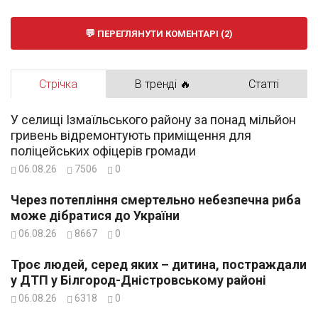
ПЕРЕГЛЯНУТИ КОМЕНТАРІ (2)
Стрічка
В тренді 🔥
Статті
У селищі Ізмаїльського району за понад мільйон
гривень відремонтують приміщення для
поліцейських офіцерів громади
06.08.26
7506
0
Через потепління смертельно небезпечна риба
може дібратися до України
06.08.26
8667
0
Троє людей, серед яких – дитина, постраждали
у ДТП у Білгород-Дністровському районі
06.08.26
6318
0