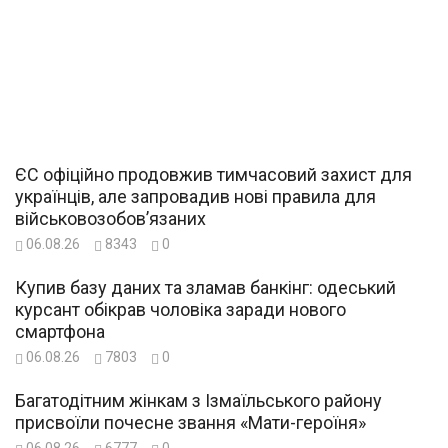
ЄС офіційно продовжив тимчасовий захист для
українців, але запровадив нові правила для
військовозобов’язаних
06.08.26
8343
0
Купив базу даних та зламав банкінг: одеський
курсант обікрав чоловіка заради нового
смартфона
06.08.26
7803
0
Багатодітним жінкам з Ізмаїльського району
присвоїли почесне звання «Мати-героїня»
06.08.26
6777
0