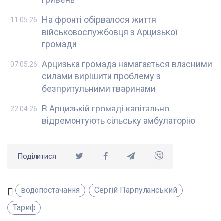
На фронті обірвалося життя
11.05.26
військовослужбовця з Арцизької
громади
Арцизька громада намагається власними
07.05.26
силами вирішити проблему з
безпритульними тваринами
В Арцизькій громаді капітально
22.04.26
відремонтують сільську амбулаторію
Поділитися
водопостачання
Сергій Парпуланський
Тариф