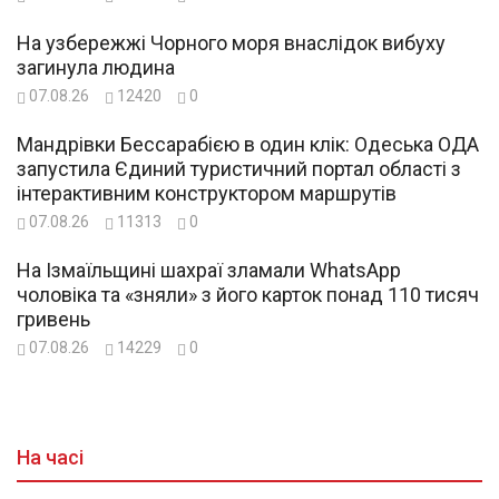
На узбережжі Чорного моря внаслідок вибуху
загинула людина
07.08.26
12420
0
Мандрівки Бессарабією в один клік: Одеська ОДА
запустила Єдиний туристичний портал області з
інтерактивним конструктором маршрутів
07.08.26
11313
0
На Ізмаїльщині шахраї зламали WhatsApp
чоловіка та «зняли» з його карток понад 110 тисяч
гривень
07.08.26
14229
0
На часі