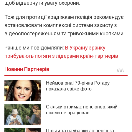
щоб відвернути увагу охорони.
Тож для протидії крадіжкам поліція рекомендує
встановлювати комплексні системи захисту з
відеоспостереженням та тривожними кнопками.
Раніше ми повідомляли:
В Україну зранку
прибувають потяги з лідерами країн-партнерів