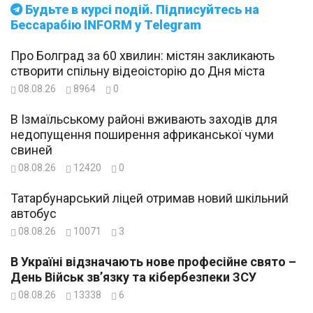
Будьте в курсі подій. Підписуйтесь на
Бессарабію INFORM у Telegram
Про Болград за 60 хвилин: містян закликають
створити спільну відеоісторію до Дня міста
08.08.26
8964
0
В Ізмаїльському районі вживають заходів для
недопущення поширення африканської чуми
свиней
08.08.26
12420
0
Татарбунарський ліцей отримав новий шкільний
автобус
08.08.26
10071
3
В Україні відзначають нове професійне свято –
День Військ зв’язку та кібербезпеки ЗСУ
08.08.26
13338
6