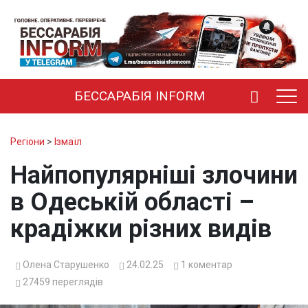
БЕССАРАБІЯ INFORM
Регіони
>
Ізмаїл
Найпопулярніші злочини
в Одеській області –
крадіжки різних видів
Олена Старушенко
24.02.25
1
коментар
27459
переглядів