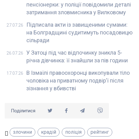
пенсіонерки: у поліції повідомили деталі
затримання зловмисника у Вилковому
Підписала акти із завищеними сумами:
27.07.26
на Болградщині судитимуть посадовицю
сільради
У Затоці під час відпочинку зникла 5-
26.07.26
річна дівчинка: її знайшли за пів години
В Ізмаїлі правоохоронці викопували тіло
17.07.26
чоловіка на приватному подвір’ї після
зізнання у вбивстві
Поділитися
злочини
крадій
поліція
рейтинг