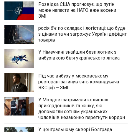
Розвідка США прогнозує, що путін
може напасти на НАТО вже восени –
ЗМІ
росія б’є по складах і логістиці: що буде
з цінами та чи загрожує Україні дефіцит
товарів
У Німеччині знайшли безпілотник з
вибухівкою біля українського літака
Під час вибуху у московському
ресторані загинув зять командувача
ВКС рф – ЗМІ
У Молдові затримали колишніх
прикордонників та жінку, які
допомогли сотням українських
чоловіків незаконно перетнути кордон
У центральному сквері Болграда