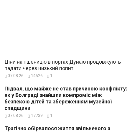
Ціни на пшеницю в портах Дунаю продовжують
падати через низький попит
07.08.26
14526
1
Підвал, що майже не став причиною конфлікту:
як у Болграді знайшли компроміс між
безпекою дітей та збереженням музейної
спадщини
07.08.26
17739
1
Трагічно обірвалося життя звільненого з