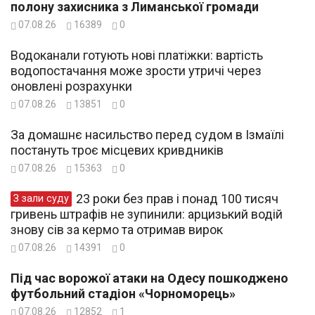
полону захисника з Лиманської громади
07.08.26
16389
0
Водоканали готують нові платіжки: вартість
водопостачання може зрости утричі через
оновлені розрахунки
07.08.26
13851
0
За домашнє насильство перед судом в Ізмаїлі
постануть троє місцевих кривдників
07.08.26
15363
0
23 роки без прав і понад 100 тисяч
З зали суду
гривень штрафів не зупинили: арцизький водій
знову сів за кермо та отримав вирок
07.08.26
14391
0
Під час ворожої атаки на Одесу пошкоджено
футбольний стадіон «Чорноморець»
07.08.26
12852
1