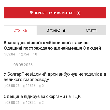
ПЕРЕГЛЯНУТИ КОМЕНТАРІ (1)
Стрічка
В тренді 🔥
Статті
Внаслідок нічної комбінованої атаки по
Одещині постраждало щонайменше 8 людей
09:04
2754
0
08.08.2026
У Болгарії невідомий дрон вибухнув неподалік від
великого газопроводу
08.08.26
11313
0
Одещина лідирує за скаргами на ТЦК
08.08.26
12852
2