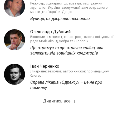
Режисер, сценарист, драматург; заслужений
журналіст України, заслужений діяч естрадного
мистецтва України. Доцент.
Вулиця, як дзеркало неспокою
Олександр Дубовий
Бізнесмен і меценат, філантроп, голова опікунської
ради МБФ «Фонд Добра та Любові»
Що отримує та що втрачає країна, яка
залежить від зовнішніх кредиторів
Іван Черненко
Лікар-анестезіолог, автор книжок про медицину,
блогер.
Справа лікарів «Одрексу» – це не про
помилку
Дивитись все