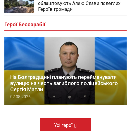
облаштовують Алею Слави полеглих
Героїв громади
Герої Бессарабії
На Болградщині планують перейменувати
вулицю на честь загиблого поліцейського
Сергія Магли
07.08.2026
Усі герої