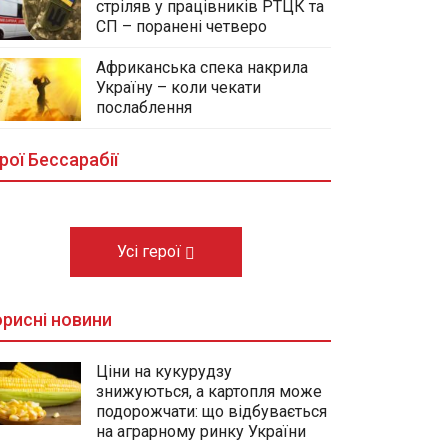
стріляв у працівників РТЦК та
СП – поранені четверо
Африканська спека накрила
Україну – коли чекати
У центральному сквері Болграда
послаблення
облаштовують Алею Слави
полеглих Героїв громади
рої Бессарабії
03.08.2026
Усі герої
рисні новини
Ціни на кукурудзу
знижуються, а картопля може
подорожчати: що відбувається
на аграрному ринку України