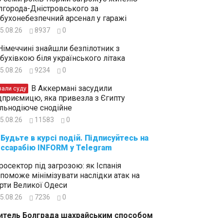
лгорода-Дністровського за
бухонебезпечний арсенал у гаражі
5.08.26
8937
0
Німеччині знайшли безпілотник з
бухівкою біля українського літака
5.08.26
9234
0
В Аккермані засудили
зали суду
дприємицю, яка привезла з Єгипту
льнодіюче снодійне
5.08.26
11583
0
суйтесь на
ссарабію INFORM у Telegram
росектор під загрозою: як Іспанія
поможе мінімізувати наслідки атак на
рти Великої Одеси
5.08.26
7236
0
тель Болграда шахрайським способом