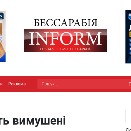
ги
Реклама
ть вимушені
До