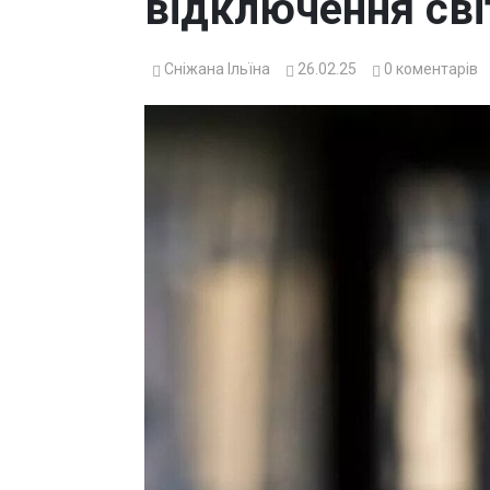
відключення сві
Сніжана Ільїна
26.02.25
0
коментарів