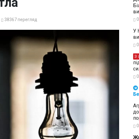
тла
Бі
ви
0
38367
перегляд
У 
ви
0
З 
пі
си
0
Будьте в курсі подій. Підпи
Бе
Аг
до
по
0
Жи