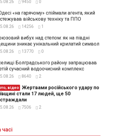
5.08.26
9450
0
Одесі «на гарячому» спіймали агента, який
стежував військову техніку та ППО
5.08.26
14256
1
рюзовий вибух над степом: як на півдні
ещини зникає унікальний крилатий символ
5.08.26
13770
0
селищі Болградського району запрацював
етій сучасний водоочисний комплекс
5.08.26
8640
2
Жертвами російського удару по
то, відео
ївщині стали 17 людей, ще 50
остраждали
5.08.26
7506
2
 часі