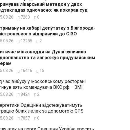
римував лікарський метадон у двох
дзакладах одночасно: як покарав суд
5.08.26
7263
0
триману на хабарі депутатку з Білгорода-
істровського відправили до СІЗО
5.08.26
12285
2
итичне мілководдя на Дунаї зупинило
дноплавство та загрожує придунайським
зерам
5.08.26
16416
15
д час вибуху у московському ресторані
гинув зять командувача ВКС рф – ЗМІ
5.08.26
8424
2
ергетики Одещини відстежуватимуть
грацію білих лелек за допомогою GPS
5.08.26
7857
0
сля атак на порти Одещини Україна просить