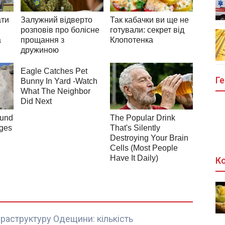
Ге
Ко
фраструктуру Одещини: кількість