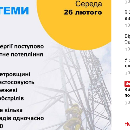
0
В 
ви
0
Бі
Од
0
У 
тр
0
Фо
Ки
п
0
На