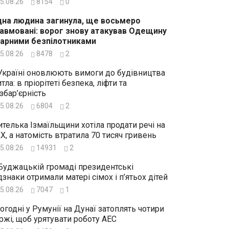
5.08.26
8154
0
на людина загинула, ще восьмеро
авмовані: ворог знову атакував Одещину
арними безпілотниками
5.08.26
8478
2
Україні оновлюють вимоги до будівництва
тла: в пріорітеті безпека, ліфти та
збар’єрність
5.08.26
6804
2
телька Ізмаїльщини хотіла продати речі на
X, а натомість втратила 70 тисяч гривень
5.08.26
14931
2
Буджацькій громаді президентські
дзнаки отримали матері сімох і п’ятьох дітей
5.08.26
7047
1
огодні у Румунії на Дунаї затоплять чотири
ржі, щоб урятувати роботу АЕС