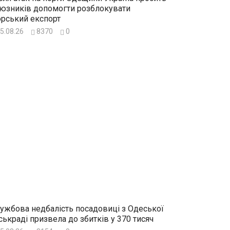
юзників допомогти розблокувати
рський експорт
5.08.26
8370
0
ужбова недбалість посадовиці з Одеської
ськраді призвела до збитків у 370 тисяч