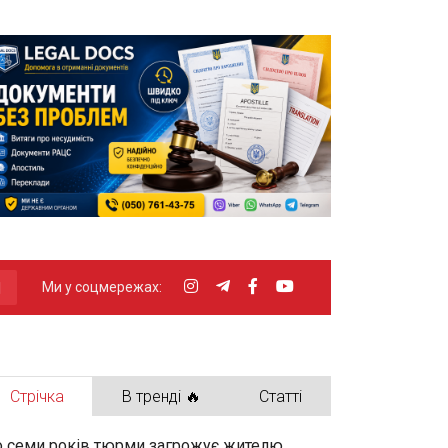
Ми у соцмережах:
Стрічка
В тренді 🔥
Статті
 семи років тюрми загрожує жителю