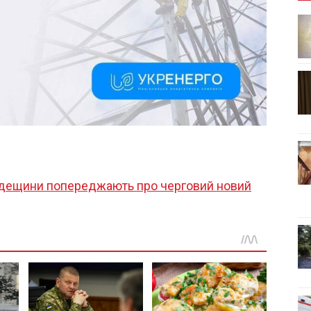
дещини попереджають про черговий новий