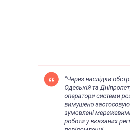
“Через наслідки обстрі
Одеській та Дніпропет
оператори системи роз
вимушено застосовую
зумовлені мережевим
роботи у вказаних рег
повідомленні.