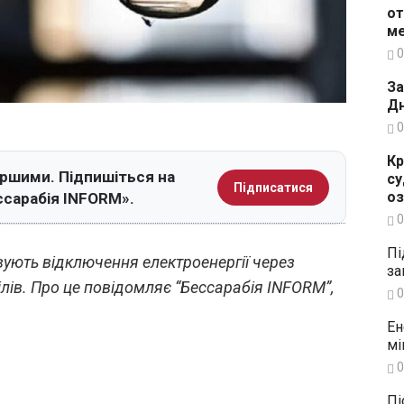
от
ме
0
За
Дн
0
Кр
ершими. Підпишіться на
су
Підписатися
о
ссарабія INFORM».
0
Пі
вують відключення електроенергії через
за
лів. Про це повідомляє “Бессарабія INFORM”,
0
Ен
мі
0
Пі