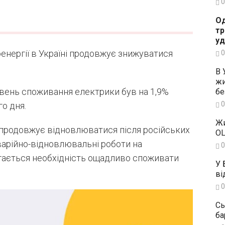
0
Од
тр
уд
енергії в Україні продовжує знижуватися
0
В 
жи
рівень споживання електрики був на 1,9%
бе
0
о дня.
Жи
 продовжує відновлюватися після російських
OL
варійно-відновлювальні роботи на
0
ігається необхідність ощадливо споживати
У 
ві
0
Сь
ба