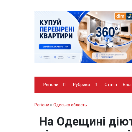
Регіони
Рубрики
Статті
Бло
Регіони
>
Одеська область
На Одещині дію