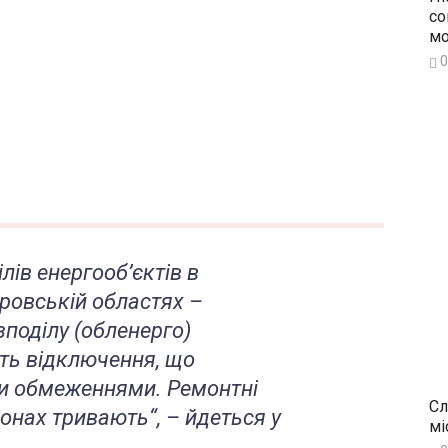
со
мо
0
лів енергооб’єктів в
ровській областях –
поділу (обленерго)
ть відключення, що
и обмеженнями. Ремонтні
Сл
іонах тривають
“, – йдеться у
мі