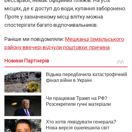
Бессарабії, немає офіційних пляжів. На усіх
місцях, де є доступ до води, купання заборонено.
Проте у зазначеному місці влітку можна
спостерігати багато відпочивальників.
Раніше ми повідомляли:
Мешканці Ізмаїльського
району ввечері відчули поштовхи: причина