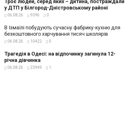
Троє людей, серед яких – дитина, постраждали
у ДТП у Білгород-Дністровському районі
06.08.26
9396
0
В Ізмаїлі побудують сучасну фабрику-кухню для
безкоштовного харчування тисяч школярів
06.08.26
10422
0
Трагедія в Одесі: на відпочинку загинула 12-
річна дівчинка
06.08.26
23949
1