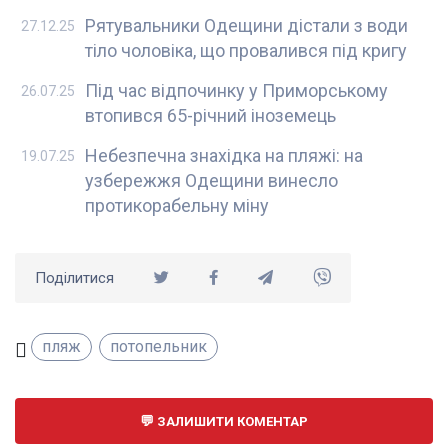
Рятувальники Одещини дістали з води
27.12.25
тіло чоловіка, що провалився під кригу
Під час відпочинку у Приморському
26.07.25
втопився 65-річний іноземець
Небезпечна знахідка на пляжі: на
19.07.25
узбережжя Одещини винесло
протикорабельну міну
Поділитися
пляж
потопельник
ЗАЛИШИТИ КОМЕНТАР