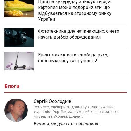
Ціни на кукурудзу знижуються, а
картопля може подорожчати: що
відбувається на аграрному ринку
України
Фототехника для начинающих: с чего
начать выбор оборудования
Електросамокати: свобода руху,
економія часу та зручність!
Блоги
Сергій Осолодкін
Режисер, сценарист, драматург; заслужений
журналіст України, заслужений діяч естрадного
мистецтва України. Доцент.
Вулиця, як дзеркало неспокою