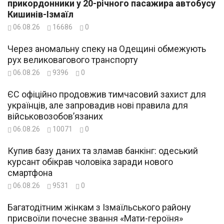
прикордонники у 20-річного пасажира автобусу
Кишинів-Ізмаїл
06.08.26
16686
0
Через аномальну спеку на Одещині обмежують
рух великовагового транспорту
06.08.26
9396
0
ЄС офіційно продовжив тимчасовий захист для
українців, але запровадив нові правила для
військовозобов’язаних
06.08.26
10071
0
Купив базу даних та зламав банкінг: одеський
курсант обікрав чоловіка заради нового
смартфона
06.08.26
9531
0
Багатодітним жінкам з Ізмаїльського району
присвоїли почесне звання «Мати-героїня»