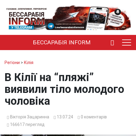
БЕССАРАБІЯ INFORM
Регіони
>
Кілія
В Кілії на “пляжі”
виявили тіло молодого
чоловіка
Вікторія Зацаринна
13.07.24
0
коментарів
166617
перегляд