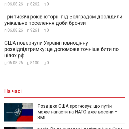
06.08.26
8262
0
Три тисячі років історії: під Болградом дослідили
унікальне поселення доби бронзи
06.08.26
9261
0
США повернули Україні повноцінну
розвідпідтримку: це допоможе точніше бити по
цілях рф
06.08.26
8100
0
На часі
Розвідка США прогнозує, що путін
може напасти на НАТО вже восени –
ЗМІ