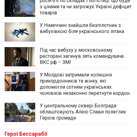
росія б’є по складах і логістиці: що буде
з цінами та чи загрожує Україні дефіцит
товарів
У Німеччині знайшли безпілотник з
вибухівкою біля українського літака
Під час вибуху у московському
ресторані загинув зять командувача
ВКС рф – ЗМІ
У Молдові затримали колишніх
прикордонників та жінку, які
допомогли сотням українських
чоловіків незаконно перетнути кордон
У центральному сквері Болграда
облаштовують Алею Слави полеглих
Героїв громади
Герої Бессарабії