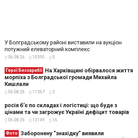
У Болградському районі виставили на аукціон
потужний елеваторний комплекс
06.08.26
10395
0
На Харківщині обірвалося життя
Герої Бессарабії
морпіха з Болградської громади Михайла
Кишлали
06.08.26
11367
2
росія б’є по складах і логістиці: що буде з
цінами та чи загрожує Україні дефіцит товарів
06.08.26
13149
16
Заборонену “знахідку” виявили
Фото