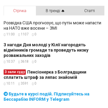
Стрічка
В тренді 🔥
Статті
Розвідка США прогнозує, що путін може напасти
на НАТО вже восени – ЗМІ
11:00
1107
0
З нагоди Дня молоді у Кілії нагородять
відмінників громади та проведуть низку
розважальних заходів
10:37
3618
0
Пенсіонерка з Болградщини
З зали суду
сплатить штраф за ляпас знайомій
10:11
3591
0
Будьте в курсі подій. Підписуйтесь на
Бессарабію INFORM у Telegram