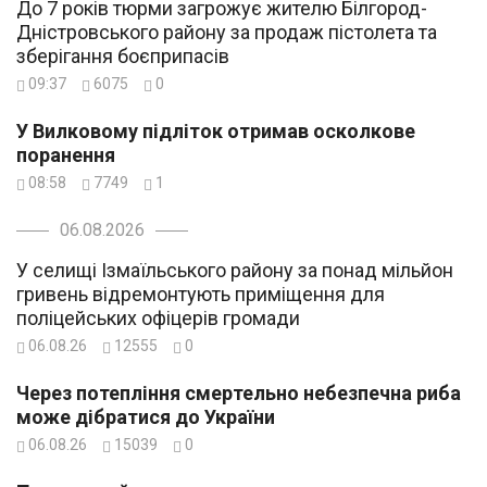
До 7 років тюрми загрожує жителю Білгород-
Дністровського району за продаж пістолета та
зберігання боєприпасів
09:37
6075
0
У Вилковому підліток отримав осколкове
поранення
08:58
7749
1
06.08.2026
У селищі Ізмаїльського району за понад мільйон
гривень відремонтують приміщення для
поліцейських офіцерів громади
06.08.26
12555
0
Через потепління смертельно небезпечна риба
може дібратися до України
06.08.26
15039
0